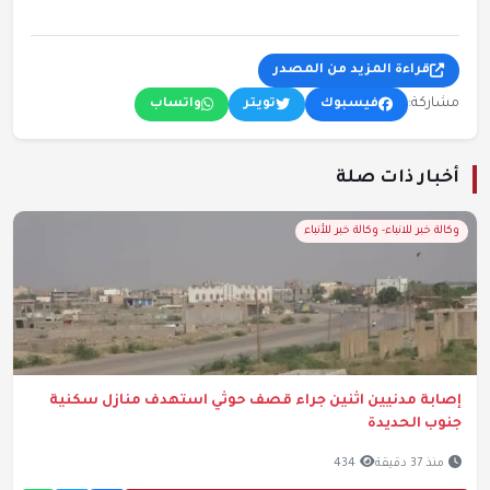
قراءة المزيد من المصدر
مشاركة:
فيسبوك
تويتر
واتساب
أخبار ذات صلة
وكالة خبر للانباء- وكالة خبر للأنباء
إصابة مدنيين اثنين جراء قصف حوثي استهدف منازل سكنية
جنوب الحديدة
منذ 37 دقيقة
434