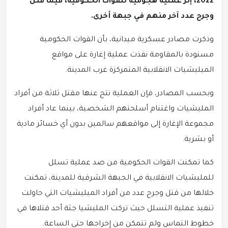
2022، إثر عملية هجومية للقوات الحكومية، فيما قتل
وجرح عدد آخر منهم في جبهة أخرى.
وذكرت مصادر عسكرية ميدانية، بأن القوات الحكومية
مسنودة بالمقاومة نفذت عملية إغارة على مواقع
الميليشيات الانقلابية المتمركزة غرب المدينة.
وبحسب المصادر، فإن العملية نتج عنها مقتل ثلاثة من أفراد
المليشيات واغتنام أسلحتهم الشخصية، بينما عاد أفراد
مجموعة الإغارة إلى مواقعهم سالمين بدون أي خسائر مادية
أو بشرية.
كما تمكنت القوات الحكومية من صد عملية تسلل
للمليشيات الانقلابية في الجبهة الشرقية للمدينة، تمكنت
خلالها من قتل وجرح عدد من أفراد الميليشيات التي حاولت
تنفيذ عملية التسلل حيث تركت المليشيا جثة أحد قتلاها في
خطوط التماس ولم تتمكن من إخراجها حتى الساعة.