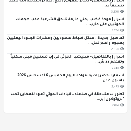
اسرار | بالتفاصيل- تحذير سعودي رفيع: تقارير استخباراتية ترصد
تنسيقاً ب...
3,258
اسرار | موجة غضب يمني عارمة تلاحق الشرعية عقب هجمات
الحوثيين على مأرب...
3,124
تفاصيل جديدة.. مقتل ضباط سعوديين وعشرات الجنود اليمنيين
بهجوم واسع لمل...
2,890
اسرار | بالتفاصيل- ميليشيا الحوثي في إب تستبيح مبنى سكنياً
وتقتحم 22 ش...
2,745
أسعار الخضروات والفواكه اليوم الخميس 6 أغسطس 2026
بأسوق عدن
2,473
تطورات متلاحقة في صنعاء.. قيادات الحوثي تعود للمخابئ تحت
"بروتوكول إير...
2,074