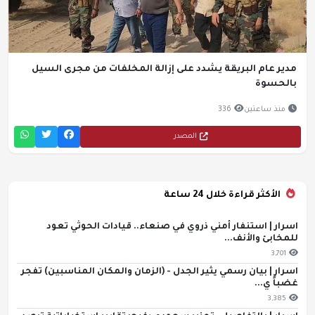
مدير عام البريقة يشدد على إزالة المخلفات من مجرى السيل
بالحسوة
منذ ساعتين
336
المصدر
الأكثر قراءة خلال 24 ساعة
اسرار | استنفار أمني ذروي في صنعاء.. قيادات الحوثي تعود
للمخابئ والأنف...
3,701
اسرار | بيان رسمي يثير الجدل - (الزمان والمكان المناسبين) تفجر
غضباً ي...
3,385