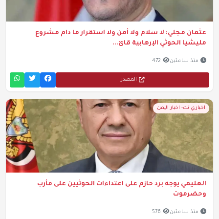
عثمان مجلي: لا سلام ولا أمن ولا استقرار ما دام مشروع
مليشيا الحوثي الإرهابية قائ...
منذ ساعتين
472
المصدر
اخباري نت- اخبار اليمن
العليمي يوجه برد حازم على اعتداءات الحوثيين على مأرب
وحضرموت
منذ ساعتين
576