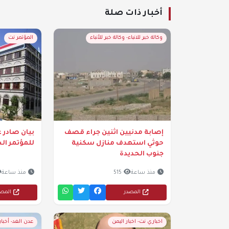
أخبار ذات صلة
وكالة خبر للانباء- وكالة خبر للأنباء
المؤتمر نت
إصابة مدنيين اثنين جراء قصف
بيان صادر ع
حوثي استهدف منازل سكنية
للمؤتمر ال
جنوب الحديدة
منذ ساعة
515
منذ ساعة
المصدر
المص
اخباري نت- اخبار اليمن
عدن الغد- أخبا