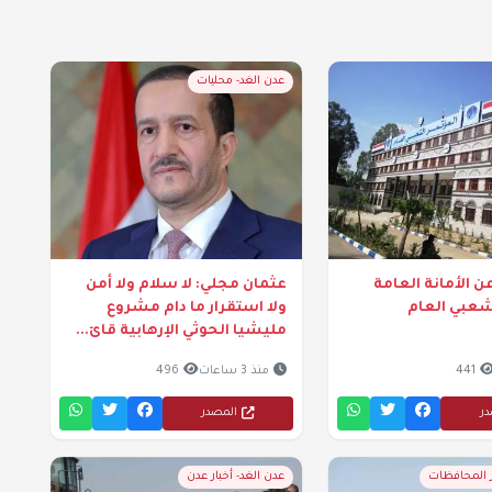
عدن الغد- محليات
ن الأمانة العامة
عثمان مجلي: لا سلام ولا أمن
شعبي العام
ولا استقرار ما دام مشروع
مليشيا الحوثي الإرهابية قائ...
441
منذ 3 ساعات
496
در
المصدر
ر المحافظات
عدن الغد- أخبار عدن