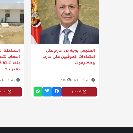
العليمي يوجه برد حازم على
السلطة الم
اعتداءات الحوثيين على مأرب
انصاب تتسل
وحضرموت
بناء ثلاثة
بمدرسة...
منذ 3 ساعات
614
منذ 3 ساعات
المصدر
المص