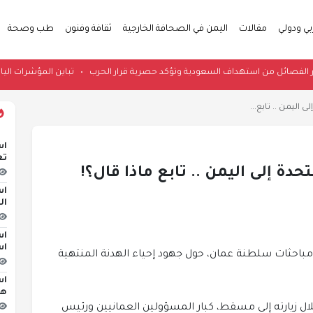
بي ودولي
مقالات
اليمن في الصحافة الخارجية
ثقافة وفنون
طب وصحة
قية تحذر الفصائل من استهداف السعودية وتؤكد حصرية قرار الحرب
•
تباين المؤشر
اليمن .. تابع...
اس
تع
دة إلى اليمن .. تابع ماذا قال؟!
اس
ال
اس
اس
مباحثات سلطنة عمان، حول جهود إحياء الهدنة المنتهية
اس
هج
لال زيارته إلى مسقط، كبار المسؤولين العمانيين ورئيس