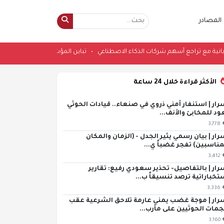
المصادر
ات اليابانية مع تراجع أسهم شركات الذكاء الاصطناعي
•
تباين المؤشرات الياباني
الأكثر قراءة خلال 24 ساعة
رار | استنفار أمني ذروي في صنعاء.. قيادات الحوثي
ود للمخابئ والأنف...
3,778
رار | بيان رسمي يثير الجدل - (الزمان والمكان
مناسبين) تفجر غضباً ي...
3,412
رار | بالتفاصيل- تحذير سعودي رفيع: تقارير
تخباراتية ترصد تنسيقاً ب...
3,336
رار | موجة غضب يمني عارمة تلاحق الشرعية عقب
مات الحوثيين على مأرب...
3,160