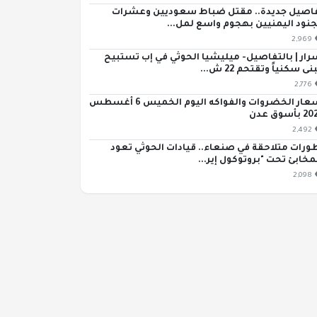
اصيل جديدة.. مقتل ضباط سعوديين وعشرات
جنود اليمنيين بهجوم واسع لمل...
2,969
رار | بالتفاصيل- ميليشيا الحوثي في إب تستبيح
ى سكنياً وتقتحم 22 ش...
2,776
أسعار الخضروات والفواكه اليوم الخميس 6 أغسطس
بأسوق عدن
2,492
ورات متلاحقة في صنعاء.. قيادات الحوثي تعود
مخابئ تحت "بروتوكول إير...
2,098