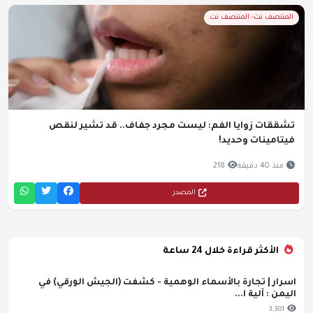
المنتصف نت- المنتصف نت
تشققات زوايا الفم: ليست مجرد جفاف.. قد تشير لنقص
فيتامينات وحديد!
منذ 40 دقيقة
218
المصدر
الأكثر قراءة خلال 24 ساعة
اسرار | تجارة بالأسماء الوهمية - كشفت (الجيش الورقي) في
اليمن : آلية ا...
3,301