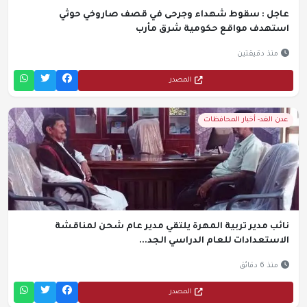
عاجل : سقوط شهداء وجرحى في قصف صاروخي حوثي
استهدف مواقع حكومية شرق مأرب
منذ دقيقتين
المصدر
عدن الغد- أخبار المحافظات
نائب مدير تربية المهرة يلتقي مدير عام شحن لمناقشة
الاستعدادات للعام الدراسي الجد...
منذ 6 دقائق
المصدر