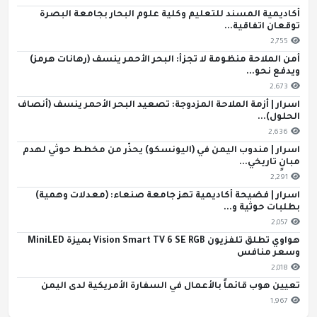
أكاديمية المسند للتعليم وكلية علوم البحار بجامعة البصرة
توقعان اتفاقية...
2,755
أمن الملاحة منظومة لا تجزأ: البحر الأحمر ينسف (رهانات هرمز)
ويدفع نحو...
2,673
اسرار | أزمة الملاحة المزدوجة: تصعيد البحر الأحمر ينسف (أنصاف
الحلول)...
2,636
اسرار | مندوب اليمن في (اليونسكو) يحذّر من مخطط حوثي لهدم
مبانٍ تاريخي...
2,291
اسرار | فضيحة أكاديمية تهز جامعة صنعاء: (معدلات وهمية)
بطلبات حوثية و...
2,057
هواوي تطلق تلفزيون Vision Smart TV 6 SE RGB بميزة MiniLED
وسعر منافس
2,018
تعيين هوب قائماً بالأعمال في السفارة الأمريكية لدى اليمن
1,967