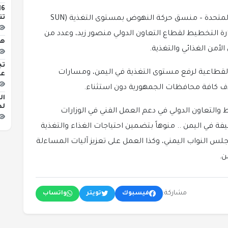
تن
وتناول اللقاء الذي ضم مساعد أمين عام الأمم المتحدة – منسق حركة النهوض بمستوى التغذية (SUN
عد لوزارة التخطيط لقطاع التعاون الدولي منصور زيد، وعدد من
هو
لأمن الغذائي والتغذية.
تج
القطاعية لرفع مستوى التغذية في اليمن، ومسارات
عن
هدف كافة محافظات الجمهورية دون استثناء.
لد
 والتعاون الدولي في دعم العمل الفني في الوزارات
ة في اليمن .. منوهاً بتضمين احتياجات الغذاء والتغذية
س النواب اليمني، وكذا العمل على تعزيز آليات المساءلة
ن.
مشاركة:
فيسبوك
تويتر
واتساب