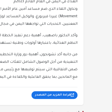
الغذاء في اليمن في العام القادم 2023م.
Movement) غيردا فيربورغ، والوكيل المسا
المعنيين، التحديات التي تواجهها اليمن في مجال ا
وأكد الدكتور باصهيب، أهمية دعم تنفيذ الخطة 
النظم الغذائية، باعتبارها أولويات وطنية تست
من جانبه أكد تشونجون، أهمية دور وزارة التخطيط
التنفيذية من أجل الوصول الشامل للفئات الضعيف
ضمن الاتفاقية التي سيتم توقيعها مع رئيس مجل
مع المانحين بما يحقق الفاعلية والكفاءة في اليم
قراءة المزيد من المصدر