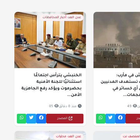
عدن الغد- أخبار المحافظات
ش في مأرب:
الخنبشي يترأس اجتماعًا
 تستهدف المدنيين
استثنائيًا للجنة الأمنية
أي خسائر في
بحضرموت ويؤكد رفع الجاهزية
جمات...
الأمن...
ن
49
منذ 8 دقائق
85
در
المصدر
المنتصف نت
عدن الغد- محليات