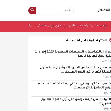
المصادر
لجمعة
•
فوتشيتش: لم أبحث التعاون العسكري مع زيلينسكي
•
زالوجني في الصد
الأكثر قراءة خلال 24 ساعة
رار | بالتفاصيل- السلطات المصرية تتخذ إجراءات
نية بحق فعالية تابعة...
4,298
سعدي يحذر مجلس الأمن: الحوثيون يستغلون
تهدئة لتعزيز قدراتهم العسكر...
1,208
لس الدفاع الوطني اليمني يعقد اجتماعه الدائم
رفع الجاهزية إثر هجمات...
1,091
لدواء الأمريكية» توافق على أول علاج لـ «النوم
قهري»
1,037