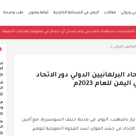
بي ودولي
مقالات
اليمن في الصحافة الخارجية
ثقافة وفنون
طب وصحة
 مأرب: المليشيات تستهدف المدنيين ولم نسجل أي خسائر في صفوفنا بهجمات ا
انيين الدولي د...
اس
أم
البرلمانيين الدولي دور الاتحاد
من للعام 2023م
ال
ال
مج
وي
 نزار باصهيب، اليوم، في مدينة جنيف السويسرية، مع أمين
«ا
ال
 الاتحاد في حشد الموارد لسد الفجوة التمويلية لتوفير