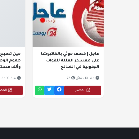
عاجل | قصف حوثي بالكاتيوشا
حين تصبح 
على معسكر العللة للقوات
هموم الوطن
الجنوبية في الضالع
وألف مست
منذ 10 دقائق
77
منذ 10 دقائق
المصدر
المص