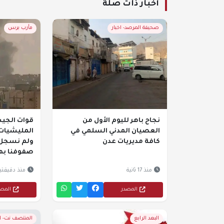
أخبار ذات صلة
صحيفة المرصد- اخبار
مأرب برس
نجاح باهر لليوم الأول من
قوات الجي
العصيان المدني السلمي في
المليشيات
كافة مديريات عدن
ولم نسجل 
صفوفنا به
منذ 17 ثانية
منذ دقيقتي
المصدر
المص
البعد الرابع
المنتصف نت- 