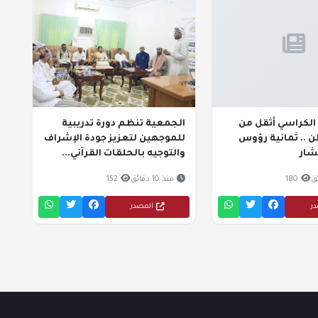
الكراسي أثقل من
الجمعية تنظم دورة تدريبية
 .. ثمانية رؤوس
للموجهين لتعزيز جودة الإشراف
شار
والتوجيه بالحلقات القرآني...
180
منذ 10 دقائق
152
در
المصدر