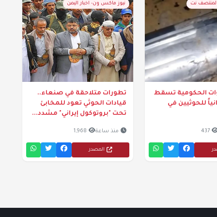
المنتصف نت
نيوز ماكس ون- اخبار اليمن
وات الحكومية تسقط
تطورات متلاحقة في صنعاء..
نياً للحوثيين في
قيادات الحوثي تعود للمخابئ
تحت "بروتوكول إيراني" مشدد...
437
منذ ساعة
1,968
در
المصدر