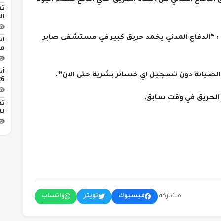
الدفاع المدني من إخماد الحريق الذي اندلع مساء اليوم
تف
ال
ي : “الدفاع المدني يخمد حريق كبير في مستشفى صابر
اس
مبن
لصيانة دون تسجيل اي خسائر بشرية حتى الان”.
2026 
تط
لل
مشاركة:
فيسبوك
تويتر
واتساب