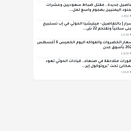
اصيل جديدة.. مقتل ضباط سعوديين وعشرات
جنود اليمنيين بهجوم واسع لمل...
2,802
رار | بالتفاصيل- ميليشيا الحوثي في إب تستبيح
ى سكنياً وتقتحم 22 ش...
2,638
أسعار الخضروات والفواكه اليوم الخميس 6 أغسطس
بأسوق عدن
2,428
ورات متلاحقة في صنعاء.. قيادات الحوثي تعود
مخابئ تحت "بروتوكول إير...
1,968