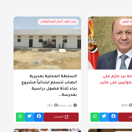
ر اليمن
عدن الغد- أخبار المحافظات
ه برد حازم على
السلطة المحلية بمديرية
لحوثيين على مأرب
انصاب تتسلم ابتدائياً مشروع
بناء ثلاثة فصول دراسية
بمدرسة...
406
منذ ساعة
362
در
المصدر