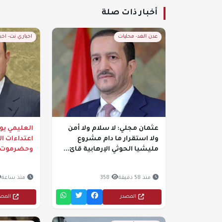
أخبار ذات صلة
عدن الغد- محليات
اخباري نت- اخبا
عثمان مجلي: لا سلام ولا أمن
العليمي يوج
ولا استقرار ما دام مشروع
اعتداءات ا
مليشيا الحوثي الإرهابية قائ...
وحضرموت
منذ 58 دقيقة
358
منذ ساعة
المصدر
المص