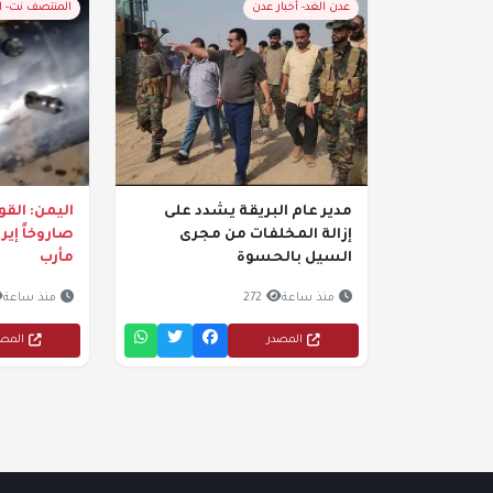
عدن الغد- أخبار عدن
المنتصف نت- 
مدير عام البريقة يشدد على
اليمن: الق
إزالة المخلفات من مجرى
صاروخاً إيرا
السيل بالحسوة
مأرب
منذ ساعة
272
منذ ساعة
المصدر
المص