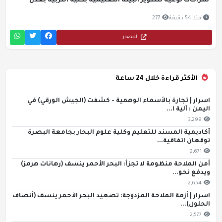
شراكات نوعية لتطوير البيئة التعليمية بكلية التربية بعدن
منذ 54 دقيقة
277
المصدر
الأكثر قراءة خلال 24 ساعة
اسرار | تجارة بالأسماء الوهمية - كشفت (الجيش الورقي) في
اليمن : آلية ا...
3,299
أكاديمية المسند للتعليم وكلية علوم البحار بجامعة البصرة
توقعان اتفاقية...
2,671
أمن الملاحة منظومة لا تجزأ: البحر الأحمر ينسف (رهانات هرمز)
ويدفع نحو...
2,654
اسرار | أزمة الملاحة المزدوجة: تصعيد البحر الأحمر ينسف (أنصاف
الحلول)...
2,577