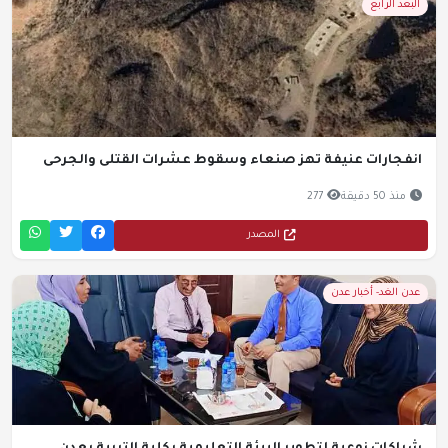
البعد الرابع
انفجارات عنيفة تهز صنعاء وسقوط عشرات القتلى والجرحى
منذ 50 دقيقة
277
المصدر
عدن الغد- أخبار عدن