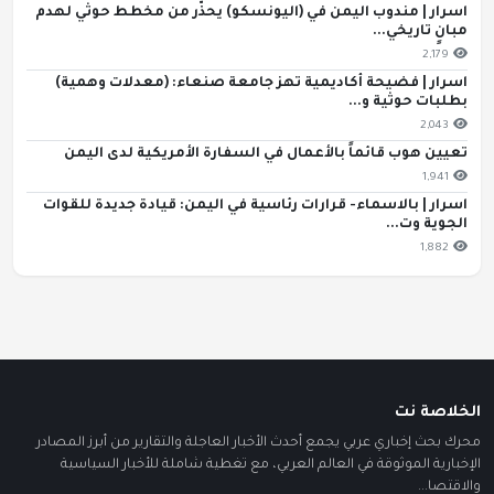
اسرار | مندوب اليمن في (اليونسكو) يحذّر من مخطط حوثي لهدم
مبانٍ تاريخي...
2,179
اسرار | فضيحة أكاديمية تهز جامعة صنعاء: (معدلات وهمية)
بطلبات حوثية و...
2,043
تعيين هوب قائماً بالأعمال في السفارة الأمريكية لدى اليمن
1,941
اسرار | بالاسماء- قرارات رئاسية في اليمن: قيادة جديدة للقوات
الجوية وت...
1,882
الخلاصة نت
محرك بحث إخباري عربي يجمع أحدث الأخبار العاجلة والتقارير من أبرز المصادر
الإخبارية الموثوقة في العالم العربي، مع تغطية شاملة للأخبار السياسية
والاقتصا...