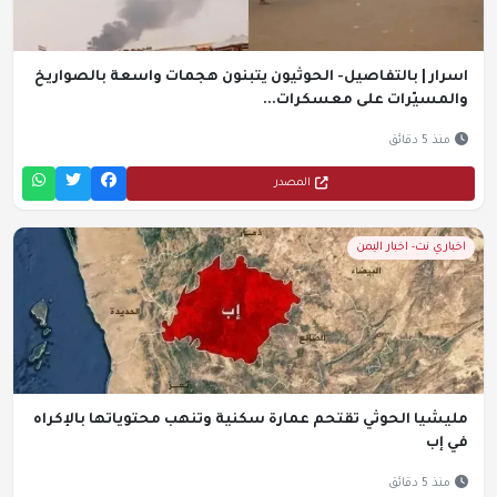
اسرار | بالتفاصيل- الحوثيون يتبنون هجمات واسعة بالصواريخ
والمسيّرات على معسكرات...
منذ 5 دقائق
المصدر
اخباري نت- اخبار اليمن
مليشيا الحوثي تقتحم عمارة سكنية وتنهب محتوياتها بالإكراه
في إب
منذ 5 دقائق