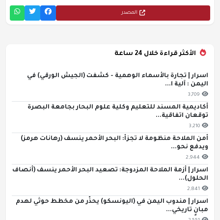
المصدر
الأكثر قراءة خلال 24 ساعة
اسرار | تجارة بالأسماء الوهمية - كشفت (الجيش الورقي) في
اليمن : آلية ا...
3,709
أكاديمية المسند للتعليم وكلية علوم البحار بجامعة البصرة
توقعان اتفاقية...
3,210
أمن الملاحة منظومة لا تجزأ: البحر الأحمر ينسف (رهانات هرمز)
ويدفع نحو...
2,944
اسرار | أزمة الملاحة المزدوجة: تصعيد البحر الأحمر ينسف (أنصاف
الحلول)...
2,841
اسرار | مندوب اليمن في (اليونسكو) يحذّر من مخطط حوثي لهدم
مبانٍ تاريخي...