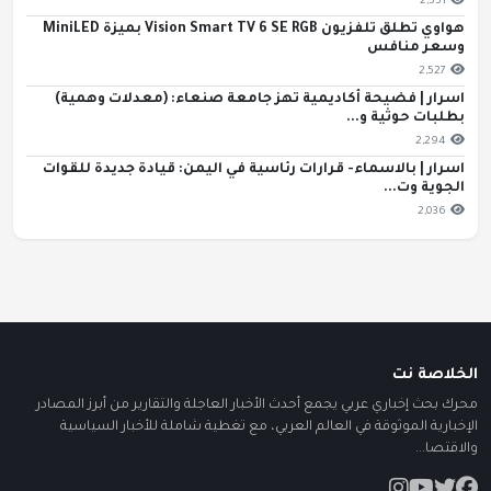
2,551
هواوي تطلق تلفزيون Vision Smart TV 6 SE RGB بميزة MiniLED
وسعر منافس
2,527
اسرار | فضيحة أكاديمية تهز جامعة صنعاء: (معدلات وهمية)
بطلبات حوثية و...
2,294
اسرار | بالاسماء- قرارات رئاسية في اليمن: قيادة جديدة للقوات
الجوية وت...
2,036
الخلاصة نت
محرك بحث إخباري عربي يجمع أحدث الأخبار العاجلة والتقارير من أبرز المصادر
الإخبارية الموثوقة في العالم العربي، مع تغطية شاملة للأخبار السياسية
والاقتصا...