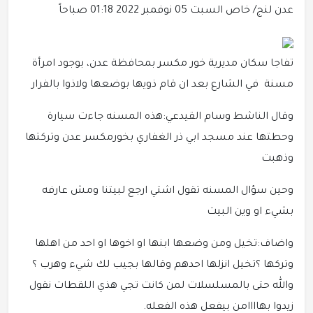
عدن لنج/ خاص
السبت 05 نوفمبر 2022 01:18 صباحاً
تفاجا سكان مديرية خور مكسر بمحافظة عدن، بوجود امرأة
مسنة في الشارع بعد ان قام ذويها بوضعها ولاذوا بالفرار
وقال الناشط وسام القيدعي:هذه المسنه جاءت سيارة
وحطتها عند مسجد ابي ذر الغفاري بخورمكسر عدن وتركتها
وذهبت
وحين سؤال المسنه تقول اشتي ارجع لبيتنا ومش عارفه
بشيء او وين البيت
واضاف:تخيل ومن وضعها ابنها او اخوها او احد من اهلها
وتركها ؟تخيل انزلها احدهم وقالها بجيب لك شيء وهرب ؟
والله حتى بالمسلسلات لمن كانت تجي هذي اللقطات نقول
زيدوا بهاااامن بيفعل هذه الفعله.