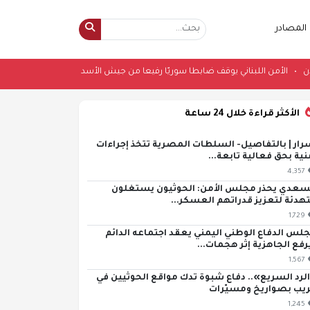
المصادر
ورة بعدن
•
الأمن اللبناني يوقف ضابطا سوريّا رفيعا من جيش الأسد في بيروت
•
الأكثر قراءة خلال 24 ساعة
رار | بالتفاصيل- السلطات المصرية تتخذ إجراءات
نية بحق فعالية تابعة...
4,357
سعدي يحذر مجلس الأمن: الحوثيون يستغلون
تهدئة لتعزيز قدراتهم العسكر...
1,729
لس الدفاع الوطني اليمني يعقد اجتماعه الدائم
رفع الجاهزية إثر هجمات...
1,567
لرد السريع».. دفاع شبوة تدك مواقع الحوثيين في
يب بصواريخ ومسيّرات
1,245