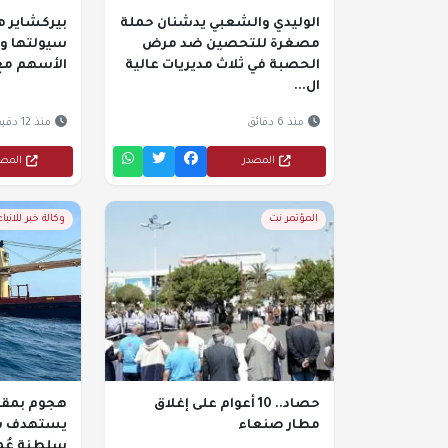
الوليدي والشعبي يدشنان حملة
بيركشاير ه
مصغرة للتحصين ضد مرض
سيولتها وت
الحصبة في ثلاث مديريات عالية
الأسهم مع ا
ال...
منذ 6 دقائق
منذ 12 دقيقة
المصدر
المص
المؤتمر نت
وكالة خبر للانباء
حصاد.. 10 أعوام على إغلاق
هجوم بمق
مطار صنعاء
يستهدف سف
سلطنة عُم