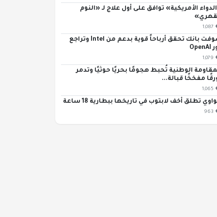
لدواء الأمريكية» توافق على أول علاج لـ «النوم
قهري»
1,087
سوفت بانك تحقق أرباحاً قوية بدعم من Intel وتراجع
OpenA
1,079
مقاومة الوطنية تُحبط هجومًا بحريًا حوثيًا وتدمر
رقًا مفخخًا قبالة...
1,065
اوي تطلق أخف لابتوب في تاريخها ببطارية 18 ساعة
963