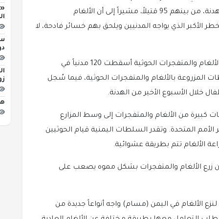
«ا
تسببت في مقتل وإصابة 343 مدنياً خلال فترة الهدنة، من بينهم 95 قتيلاً، مشيراً إلى أن الألغام
ال
طر الأكبر الذي يواجه المدنيين ويلحق بهم خسائر فادحة، لا
دور I
وعلى الرغم من استمرار الهدنة ستة أشهر، فإن الألغام والمتفجرات الحوثية أسقطت 120 مدنياً في
ال
ت المزروعة بالألغام والمتفجرات الحوثية، فيما سُجل
زو
هو
ت كبيرة من الألغام والمتفجرات إلى وسط المزارع
الأمم المتحدة. وتقدر السلطات اليمنية قيام الحوثيين
اعة الألغام تتم بطريقة عشوائية.
ن زرع الألغام والمتفجرات بشكل مموه يصعب على
ع الألغام في اليمن (مسام) واجه أنواعاً جديدة من