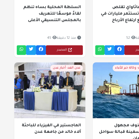
اثاواي تقلص
السلطة المحلية بساه تنظم
ستثمر مليارات في
لقاءً موسعًا للتعريف
رتفاع الأرباح
بالمجلس التنسيقي الأعلى
52
منذ 12 دقيقة
45
در
المصدر
- وكالة خبر للأنباء
عدن الغد- أخبار عدن
ذوف مجهول
الماجستير في الفيزياء للباحثة
ينة قبالة سواحل
آلاء خالد من جامعة عدن
ان