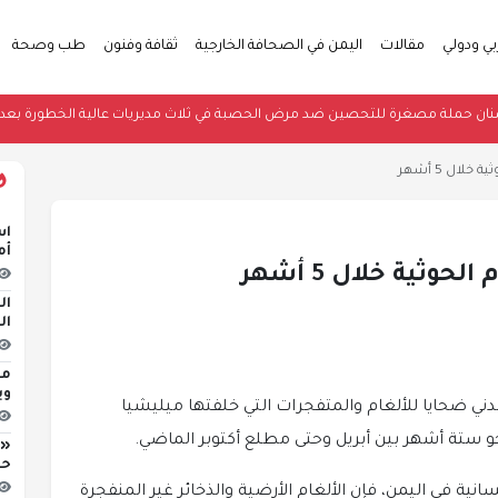
بي ودولي
مقالات
اليمن في الصحافة الخارجية
ثقافة وفنون
طب وصحة
عبي يدشنان حملة مصغرة للتحصين ضد مرض الحصبة في ثلاث مديريات عالية الخط
اس
أم
ال
ال
مج
وي
 الأمم المتحدة عن سقوط أكثر من 300 مدني ضحايا للألغام والمتفجرات التي خلفتها ميليشيا
نحو ستة أشهر بين أبريل وحتى مطلع أكتوبر الماضي.
«ا
حر
ية في اليمن، فإن الألغام الأرضية والذخائر غير المنفجرة