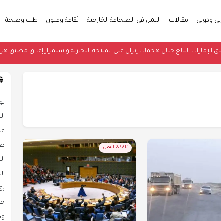
بي ودولي
مقالات
اليمن في الصحافة الخارجية
ثقافة وفنون
طب وصحة
يودي يعرب عن قلق الإمارات البالغ حيال هجمات إيران على الملاحة التجارية واستمرار
بو
ال
عد
صح
نافذة اليمن
ال
ال
بو
حض
وك