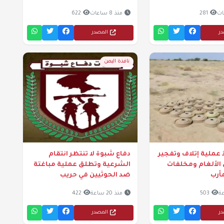
281
منذ 8 ساعات
622
در
المصدر
نافذة اليمن
عملية إتلاف وتفجير
دفاع شبوة لا تنتظر انتقام
الألغام ومخلفات
الشرعية وتطلق عملية مباغتة
أرب
ضد الحوثيين في حريب
503
منذ 20 ساعة
422
در
المصدر