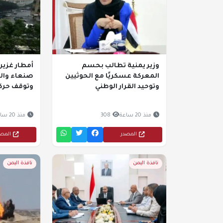
وزير يمنية تطالب بحسم
أمطار غزير
المعركة عسكريًا مع الحوثيين
صنعاء وال
وتوحيد القرار الوطني
وتوقف حرك
منذ 20 ساعة
308
منذ 20 ساعة
المصدر
المص
نافذة اليمن
نافذة اليمن