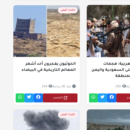
نافذة اليمن
عربية: هجمات
الحوثيون يفجرون أحد أشهر
لى السعودية واليمن
المعالم التاريخية في البيضاء
لمنطقة
250
منذ 20 ساعة
234
در
المصدر
نافذة اليمن