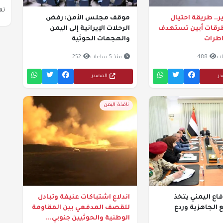
تها
ر.. طريقة احتيال
موقف مجلس الأمن: رفض
طرقات أبين تستهدف
الرحلات الإيرانية إلى اليمن
اطرات
والهجمات الحوثية
488
منذ 5 ساعات
252
در
المصدر
نافذة اليمن
ع اليمني يتخذ
اندلاع اشتباكات عنيفة وتبادل
 الجاهزية وردع
للقصف المدفعي بين المقاومة
الوطنية والحوثيين جنوبي...