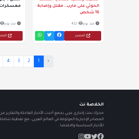
الحوثي على مارب.. مقتل وإصابة
معسكرات 
16 شخص
منذ يوم
422
منذ يوم
المصدر
المص
4
3
2
1
‹
الخلاصة نت
محرك بحث إخباري عربي يجمع أحدث الأخبار العاجلة والتقارير من أ
المصادر الإخبارية الموثوقة في العالم العربي، مع تغطية شاملة
للأخبار السياسية والاقتصا...