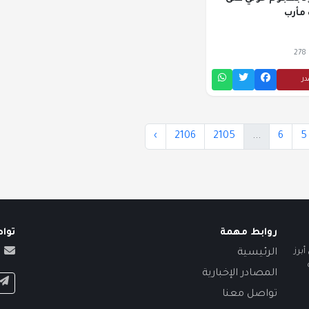
مأرب
278
در
›
2106
2105
...
6
5
روابط مهمة
توا
برز
الرئيسية
المصادر الإخبارية
تواصل معنا