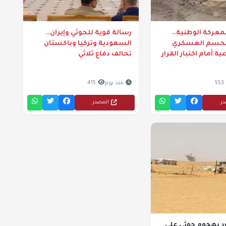
معركة الوطنية..
رسالة قوية للحوثي وإيران..
لحسم العسكري
السعودية وتركيا وباكستان
 أمام اختبار القرار
تحالف دفاع ثلاثي
553
منذ يوم
415
در
المصدر
 3 جنود بهجوم حوثي على