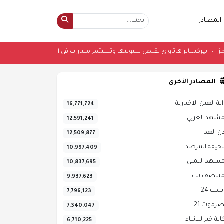
المصادر
 إغلاق مضيق هرمز
•
بيركشاير هاثاواي تقلص سيولتها وتستثمر مليارات في الأسهم م
المصادر الأخرى
ابة العين الاخبارية
16,771,724
مشهد العربي
12,591,241
ن الغد
12,509,877
يفة المرصد
10,997,409
مشهد اليمني
10,837,695
منتصف نت
9,937,623
ست 24
7,796,123
رموت 21
7,340,047
الة خبر للانباء
6,710,225