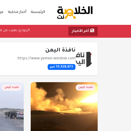
الرئيسية
أخبار محلية
عر
الز
آخر الأخبار
نافذة اليمن
https://www.yemen-window.com
10,928,873 خبر
نافذة اليمن
نافذة اليمن