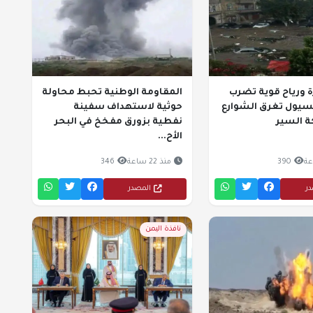
ة ورياح قوية تضرب
المقاومة الوطنية تحبط محاولة
سيول تغرق الشوارع
حوثية لاستهداف سفينة
ة السير
نفطية بزورق مفخخ في البحر
الأح...
390
منذ 22 ساعة
346
در
المصدر
نافذة اليمن