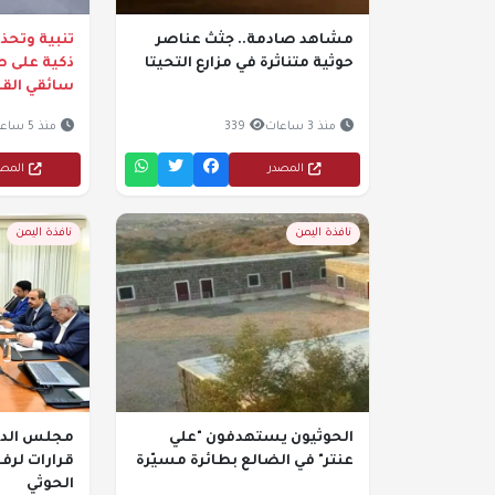
مشاهد صادمة.. جثث عناصر
تنبية وتحذي
حوثية متناثرة في مزارع التحيتا
ذكية على 
سائقي الق
منذ 3 ساعات
339
منذ 5 ساعات
المصدر
المص
نافذة اليمن
نافذة اليمن
الحوثيون يستهدفون "علي
مجلس الدفا
عنتر" في الضالع بطائرة مسيّرة
قرارات لرفع
الحوثي