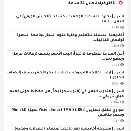
الأكثر قراءة خلال 24 ساعة
اسرار | تجارة بالأسماء الوهمية - كشفت (الجيش الورقي) في
اليمن : آلية ا...
3,419
أكاديمية المسند للتعليم وكلية علوم البحار بجامعة البصرة
توقعان اتفاقية...
2,821
أمن الملاحة منظومة لا تجزأ: البحر الأحمر ينسف (رهانات هرمز)
ويدفع نحو...
2,733
اسرار | أزمة الملاحة المزدوجة: تصعيد البحر الأحمر ينسف (أنصاف
الحلول)...
2,724
اسرار | مندوب اليمن في (اليونسكو) يحذّر من مخطط حوثي لهدم
مبانٍ تاريخي...
2,386
هواوي تطلق تلفزيون Vision Smart TV 6 SE RGB بميزة MiniLED
وسعر منافس
2,247
اسرار | فضيحة أكاديمية تهز جامعة صنعاء: (معدلات وهمية)