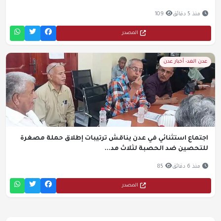
منذ 5 دقائق
109
المصدر
عدن الغد- أخبار عدن
اجتماع استثنائي في عدن يناقش ترتيبات إطلاق حملة مصغرة
للتحصين ضد الحصبة لثلاث مد...
منذ 6 دقائق
85
المصدر