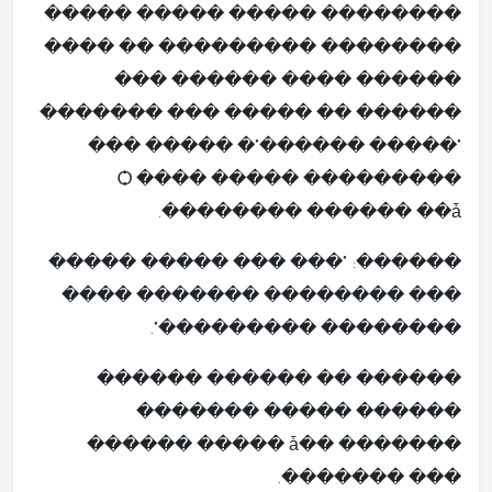
�������� ����� ����� �����
�������� ��������� �� ����
������ ���� ������ ���
������ �� ����� ��� �������
"����� ������"� ����� ���
�������Ѻ ���� ����� ��
������ ��ǡ ��������.
������: "��� ��� ����� �����
��� �������� ������� ����
�������� ���������".
������ �� ������ ������
������ ����� �������
������� ��ǡ ����� ������
��� �������.