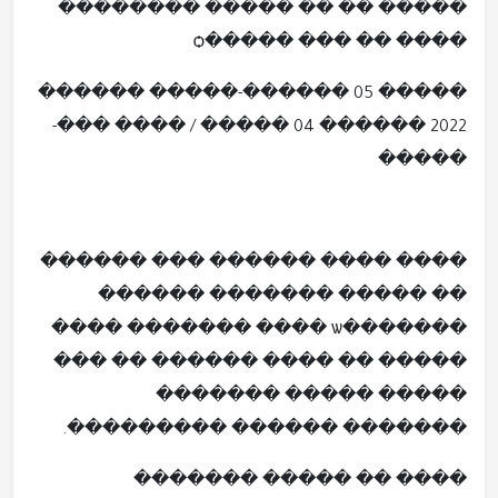
����� �� �� ����� ��������
���� �� ��� �����ѻ
����� 05 ������-����� ������
2022 ������ 04 ����� / ���� ���-
�����
���� ���� ������ ��� ������
�� ����� ������� ������
�������ѡ ���� ������� ����
����� �� ���� ������ �� ���
����� ����� �������
������� ������ ���������.
���� �� ����� �������