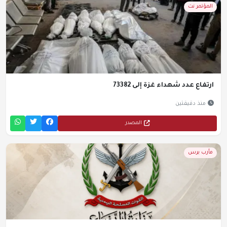
المؤتمر نت
ارتفاع عدد شهداء غزة إلى 73382
منذ دقيقتين
المصدر
مأرب برس