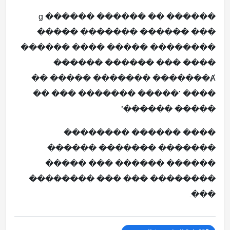
������ �� ������ ����ɡ ��
����� ������� ������ ���
������ ���� ����� ��������
������ ������ ��� ����
������� �������Ⱥ ����� ��
���� "����� ������� ��� ��
����� ������"
���� ������ ��������
������� ������� ������
������ ������ ��� �����
�������� ��� ��� ��������
���.