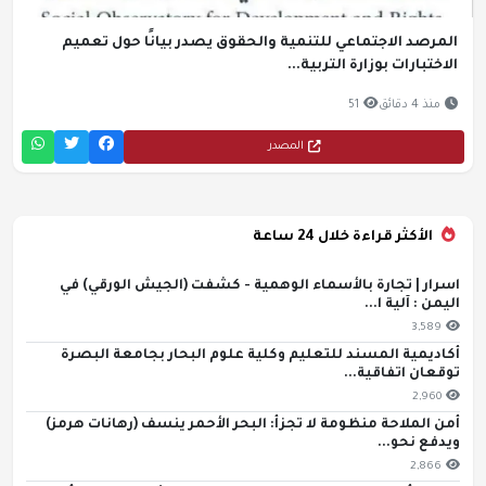
المرصد الاجتماعي للتنمية والحقوق يصدر بيانًا حول تعميم
الاختبارات بوزارة التربية...
منذ 4 دقائق
51
المصدر
الأكثر قراءة خلال 24 ساعة
اسرار | تجارة بالأسماء الوهمية - كشفت (الجيش الورقي) في
اليمن : آلية ا...
3,589
أكاديمية المسند للتعليم وكلية علوم البحار بجامعة البصرة
توقعان اتفاقية...
2,960
أمن الملاحة منظومة لا تجزأ: البحر الأحمر ينسف (رهانات هرمز)
ويدفع نحو...
2,866