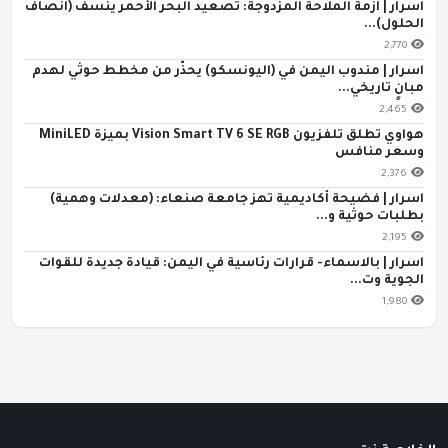
اسرار | أزمة الملاحة المزدوجة: تصعيد البحر الأحمر ينسف (أنصاف
الحلول)...
2,770
اسرار | مندوب اليمن في (اليونسكو) يحذّر من مخطط حوثي لهدم
مبانٍ تاريخي...
2,465
هواوي تطلق تلفزيون Vision Smart TV 6 SE RGB بميزة MiniLED
وسعر منافس
2,376
اسرار | فضيحة أكاديمية تهز جامعة صنعاء: (معدلات وهمية)
بطلبات حوثية و...
2,195
اسرار | بالاسماء- قرارات رئاسية في اليمن: قيادة جديدة للقوات
الجوية وت...
1,980