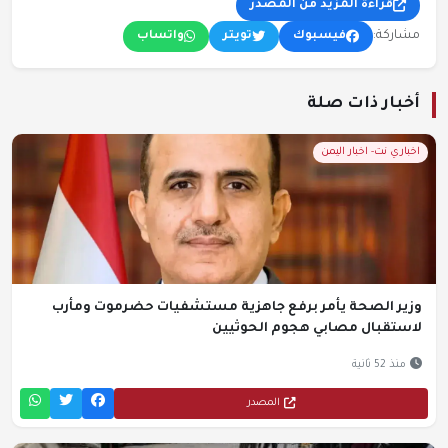
قراءة المزيد من المصدر
مشاركة:
فيسبوك
تويتر
واتساب
أخبار ذات صلة
اخباري نت- اخبار اليمن
وزير الصحة يأمر برفع جاهزية مستشفيات حضرموت ومأرب
لاستقبال مصابي هجوم الحوثيين
منذ 52 ثانية
المصدر