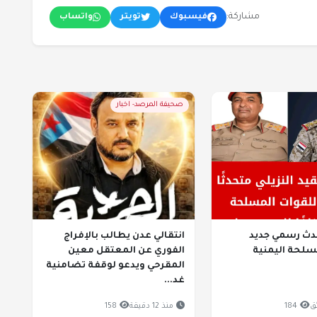
مشاركة:
فيسبوك
تويتر
واتساب
صحيفة المرصد- اخبار
دث رسمي جديد
انتقالي عدن يطالب بالإفراج
سلحة اليمنية
الفوري عن المعتقل معين
المقرحي ويدعو لوقفة تضامنية
غد...
184
منذ 12 دقيقة
158