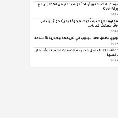
سوفت بانك تحقق أرباحاً قوية بدعم من Intel وتراجع
OpenA
1,098
مقاومة الوطنية تُحبط هجومًا بحريًا حوثيًا وتدمر
رقًا مفخخًا قبالة...
1,084
اوي تطلق أخف لابتوب في تاريخها ببطارية 18 ساعة
963
OPPO Reno 16 يصل مصر بمواصفات محسنة وأسعار
افسية
958