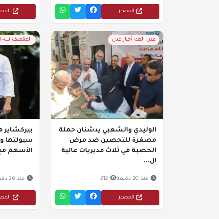
المصدر
المص
عدن الغد- أخبار عدن
المنتصف نت- 
الوليدي والشعبي يدشنان حملة
بيركشاير ه
مصغرة للتحصين ضد مرض
سيولتها وت
الحصبة في ثلاث مديريات عالية
الأسهم مع ا
ال...
منذ 20 دقيقة
212
منذ 26 دقيقة
المصدر
المص