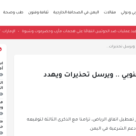
بي ودولي
مقالات
اليمن في الصحافة الخارجية
ثقافة وفنون
طب وصحة
ة تعلن تنفيذ عمليات ضد الحوثيين انتقامًا على هجمات مأرب وحضرموت وشبوة
•
ال
 ويرسل تحذيرات...
اس
أم
نوبي .. ويرسل تحذيرات ويهدد
ال
ال
مج
وي
تعطيل اتفاق الرياض، تزامنا مع الذكرى الثالثة لتوقيعه
«ا
حر