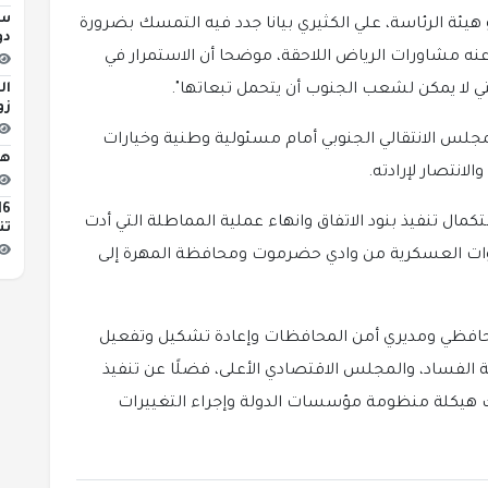
يئة الرئاسة، علي الكثيري بيانا جدد فيه التمسك بضرورة
دور I
نه مشاورات الرياض اللاحقة، موضحا أن الاستمرار في
ال
تي لا يمكن لشعب الجنوب أن يتحمل تبعاتها".
زو
لس الانتقالي الجنوبي أمام مسئولية وطنية وخيارات
هو
نتصار لإرادته.
كمال تنفيذ بنود الاتفاق وانهاء عملية المماطلة التي أدت
تن
قوات العسكرية من وادي حضرموت ومحافظة المهرة إلى
حافظي ومديري أمن المحافظات وإعادة تشكيل وتفعيل
ة الفساد، والمجلس الاقتصادي الأعلى، فضلًا عن تنفيذ
 هيكلة منظومة مؤسسات الدولة وإجراء التغييرات