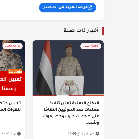
قراءة المزيد من المصدر
أخبار ذات صلة
نافذة اليمن
مأرب برس
الدفاع اليمنية تعلن تنفيذ
تعيين متح
عمليات ضد الحوثيين انتقامًا
للقوات الم
على هجمات مأرب وحضرموت
وشب...
منذ 4 دقائق
27
منذ 10 دقائق