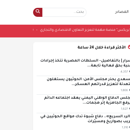
المصادر
إمارات: "بريكس" منصة مهمة لتعزيز التعاون الاقتصادي والتجاري
•
تعيين متحدث 
الأكثر قراءة خلال 24 ساعة
رار | بالتفاصيل- السلطات المصرية تتخذ إجراءات
نية بحق فعالية تابعة...
4,357
سعدي يحذر مجلس الأمن: الحوثيون يستغلون
تهدئة لتعزيز قدراتهم العسكر...
1,806
لس الدفاع الوطني اليمني يعقد اجتماعه الدائم
رفع الجاهزية إثر هجمات...
1,627
لرد السريع».. دفاع شبوة تدك مواقع الحوثيين في
يب بصواريخ ومسيّرات
1,310