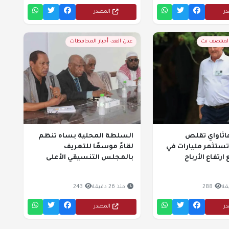
در
المصدر
المنتصف نت
عدن الغد- أخبار المحافظات
اثاواي تقلص
السلطة المحلية بساه تنظم
ستثمر مليارات في
لقاءً موسعًا للتعريف
رتفاع الأرباح
بالمجلس التنسيقي الأعلى
288
منذ 26 دقيقة
243
در
المصدر