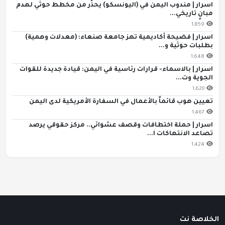
اسرار | مندوب اليمن في (اليونسكو) يحذّر من مخطط حوثي لهدم
مبانٍ تاريخي...
1,859
اسرار | فضيحة أكاديمية تهز جامعة صنعاء: (معدلات وهمية)
بطلبات حوثية و...
1,648
اسرار | بالاسماء- قرارات رئاسية في اليمن: قيادة جديدة للقوات
الجوية وت...
1,620
تعيين هوب قائماً بالأعمال في السفارة الأمريكية لدى اليمن
1,467
اسرار | حملة اختطافات وقصف عشوائي.. مركز حقوقي يرصد
تصاعد الانتهاكات ا...
1,424
الخلاصة نت