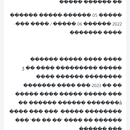
�� ������ �����
����� 05 ������-����� ������
2022 ������ 06 ����� / ���� ���-
���� �������
���� ���� ����� ������
����� �����ӡ �� ���� ����
���� ������ ��������
������� ���� ��� 2023 �� ��
����� ���� ����� ����� ���
�������ǡ ������ ������ ��
�������� �����. ��� ��� ����
������ �� ���� "�� �� ��" ���