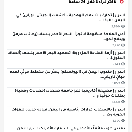
الأكثر قراءة خلال 24 ساعة
اسرار | تجارة بالأسماء الوهمية - كشفت (الجيش الورقي) في
اليمن : آلية ا...
2,899
أمن الملاحة منظومة لا تجزأ: البحر الأحمر ينسف (رهانات هرمز)
ويدفع نحو...
2,290
اسرار | أزمة الملاحة المزدوجة: تصعيد البحر الأحمر ينسف (أنصاف
الحلول)...
2,143
اسرار | مندوب اليمن في (اليونسكو) يحذّر من مخطط حوثي لهدم
مبانٍ تاريخي...
1,859
اسرار | فضيحة أكاديمية تهز جامعة صنعاء: (معدلات وهمية)
بطلبات حوثية و...
1,648
اسرار | بالاسماء- قرارات رئاسية في اليمن: قيادة جديدة للقوات
الجوية وت...
1,620
تعيين هوب قائماً بالأعمال في السفارة الأمريكية لدى اليمن