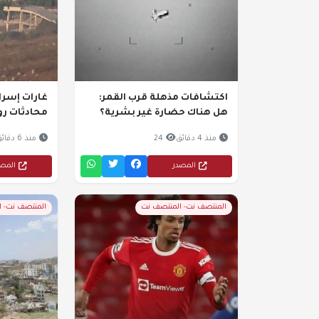
اكتشافات مذهلة قرب القمر:
غارات إسرائ
هل هناك حضارة غير بشرية؟
محادثات رو
منذ 4 دقائق
24
منذ 6 دقائق
المصدر
المص
المنتصف نت- المنتصف نت
المنتصف نت- 