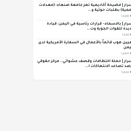
رار | فضيحة أكاديمية تهز جامعة صنعاء: (معدلات
مية) بطلبات حوثية و...
1,648
رار | بالاسماء- قرارات رئاسية في اليمن: قيادة
يدة للقوات الجوية وت...
1,620
يين هوب قائماً بالأعمال في السفارة الأمريكية لدى
يمن
1,469
رار | حملة اختطافات وقصف عشوائي.. مركز حقوقي
صد تصاعد الانتهاكات ا...
1,424