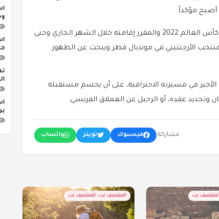
اس
أصبح مؤكداً.
وه
تأتي إصابة ليونيل ميسي قبل انطلاق منافسات كأس العالم 2022 والمقرر إقامته خلال الشهر الجاري وحتى
اس
تخب الأرجنتيني في مونديال قطر ويبحث عن الظهور
جد
تع
ال
الأخير في مسيرته الاحترافية، على أن يحسم مستقبله
وتجديد عقده، أو الرحيل عن العملاق الفرنسي.
اس
ير
مشاركة:
فيسبوك
تويتر
واتساب
المنتصف نت
المنتصف نت- المنتصف نت