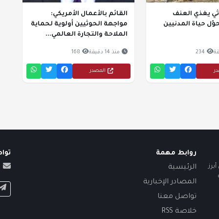
ثي يغذي العنف
القائم بالأعمال الأمريكي:
وّل حياة المدنيين
مواجهة الحوثيين أولوية لحماية
الملاحة والتجارة العالمي...
234
منذ 14 دقيقة
168
در
المصدر
روابط مهمة
توا
برز
الرئيسية
المصادر الإخبارية
تواصل معنا
خلاصة RSS