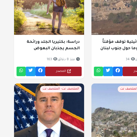
يلية توقف مؤقتاً
دراسة: بكتيريا الجلد ورائحة
ما حول جنوب لبنان
الجسم يجذبان البعوض
34
منذ 8 دقائق
163
در
المصدر
المنتصف نت
المنتصف نت- المنتصف نت