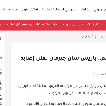
بي ودولي
مقالات
اليمن في الصحافة الخارجية
ثقافة وفنون
طب وصحة
قرب القمر: هل هناك حضارة غير بشرية؟
•
اكتشافات مذهلة قرب القمر: هل هناك
ريس سان جيرمان ي...
اس
ال
م.. باريس سان جيرمان يعلن إصابة
أم
(ر
هدة
اس
ين
يني ليونيل ميسي عن مواجهة الفريق المقبلة أمام لوريان،
سبب إصابته بالتهاب في وتر العرقوب.
اس
حو
ن ميسي سيعود للتدريبات الجماعية للفريق الأسبوع