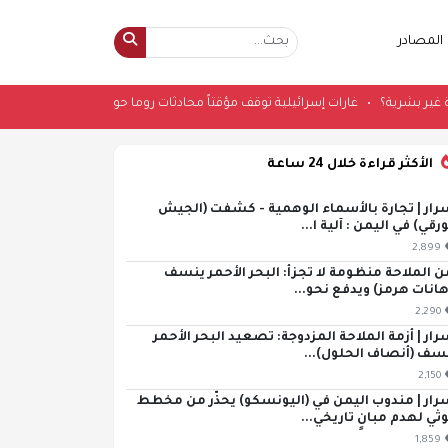
المصادر
 حضارة غير بشرية؟
•
غارات إسرائيلية توقف مؤقتاً محادثات روما حول جنوب لبنان
•
الأكثر قراءة خلال 24 ساعة
رار | تجارة بالأسماء الوهمية - كشفت (الجيش
ورقي) في اليمن : آلية ا...
2,899
ن الملاحة منظومة لا تجزأ: البحر الأحمر ينسف
هانات هرمز) ويدفع نحو...
2,290
رار | أزمة الملاحة المزدوجة: تصعيد البحر الأحمر
سف (أنصاف الحلول)...
2,150
رار | مندوب اليمن في (اليونسكو) يحذّر من مخطط
ثي لهدم مبانٍ تاريخي...
1,859