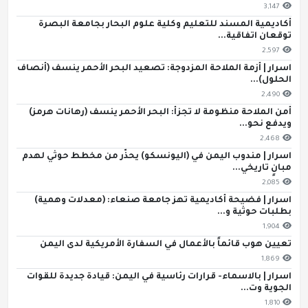
3,147
أكاديمية المسند للتعليم وكلية علوم البحار بجامعة البصرة
توقعان اتفاقية...
2,597
اسرار | أزمة الملاحة المزدوجة: تصعيد البحر الأحمر ينسف (أنصاف
الحلول)...
2,490
أمن الملاحة منظومة لا تجزأ: البحر الأحمر ينسف (رهانات هرمز)
ويدفع نحو...
2,468
اسرار | مندوب اليمن في (اليونسكو) يحذّر من مخطط حوثي لهدم
مبانٍ تاريخي...
2,085
اسرار | فضيحة أكاديمية تهز جامعة صنعاء: (معدلات وهمية)
بطلبات حوثية و...
1,904
تعيين هوب قائماً بالأعمال في السفارة الأمريكية لدى اليمن
1,869
اسرار | بالاسماء- قرارات رئاسية في اليمن: قيادة جديدة للقوات
الجوية وت...
1,810