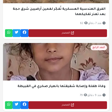
الفرق الهندسية العسكرية تُفجّر لغمين أرضيين شرق حجة
بعد تعذر تفكيكهما
منذ 7 دقائق
62
المصدر
البعد الرابع
وفاة طفلة وإصابة شقيقتها بانهيار صخري في القبيطة
منذ 9 دقائق
79
المصدر