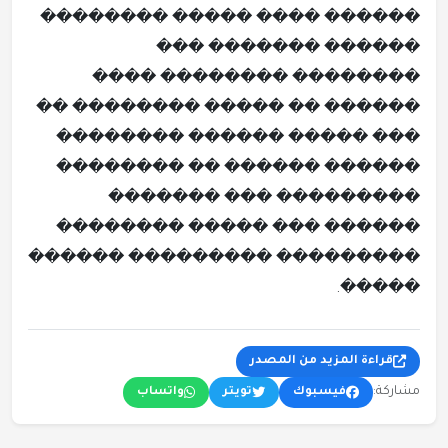
������ ���� ����� ��������
������ ������� ���
�������� �������� ����
������ �� ����� �������� ��
��� ����� ������ ��������
������ ������ �� ��������
��������� ��� �������
������ ��� ����� ��������
��������� ��������� ������
�����.
قراءة المزيد من المصدر
مشاركة:
فيسبوك
تويتر
واتساب