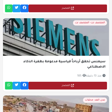
المصدر
المنتصف نت- المنتصف نت
سيمنس تحقق أرباحاً قياسية مدعومة بطفرة الذكاء
الاصطناعي
منذ 13 دقيقة
185
المصدر
عدن الغد- محليات