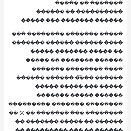
������� �� �����
���������� �� ������
������ ������� ��� �����.
����� ������� �������� ���
���� ������ ������ �������
�� ����� ������� �����
������ ������� �� �����
���� �������� �������
������ ����͡ ������ ������
����� ��� ����� �����
������ ����� �������
�������� ������� ���������
�������� ��� ������� �� 50 ��
������ �� ����� ������� ��