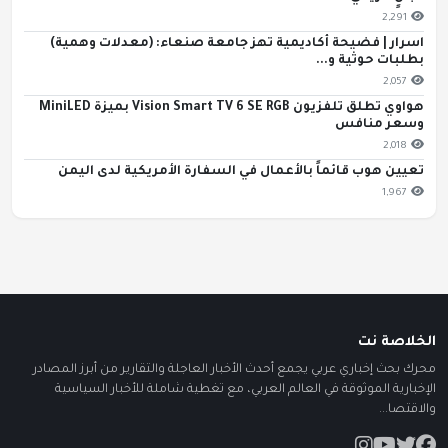
2,291
اسرار | فضيحة أكاديمية تهز جامعة صنعاء: (معدلات وهمية)
بطلبات حوثية و...
2,057
هواوي تطلق تلفزيون Vision Smart TV 6 SE RGB بميزة MiniLED
وسعر منافس
2,018
تعيين هوب قائماً بالأعمال في السفارة الأمريكية لدى اليمن
1,967
الخلاصة نت
محرك بحث إخباري عربي يجمع أحدث الأخبار العاجلة والتقارير من أبرز المصادر
الإخبارية الموثوقة في العالم العربي، مع تغطية شاملة للأخبار السياسية
والاقتصا...