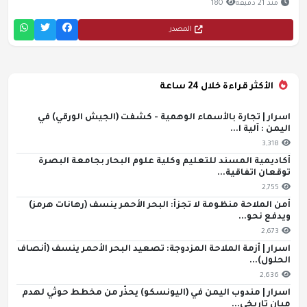
منذ 21 دقيقة
180
المصدر
الأكثر قراءة خلال 24 ساعة
اسرار | تجارة بالأسماء الوهمية - كشفت (الجيش الورقي) في
اليمن : آلية ا...
3,318
أكاديمية المسند للتعليم وكلية علوم البحار بجامعة البصرة
توقعان اتفاقية...
2,755
أمن الملاحة منظومة لا تجزأ: البحر الأحمر ينسف (رهانات هرمز)
ويدفع نحو...
2,673
اسرار | أزمة الملاحة المزدوجة: تصعيد البحر الأحمر ينسف (أنصاف
الحلول)...
2,636
اسرار | مندوب اليمن في (اليونسكو) يحذّر من مخطط حوثي لهدم
مبانٍ تاريخي...