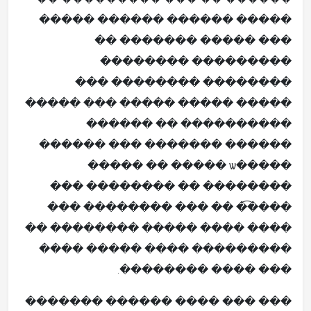
������ �� ��� ��������� ��
����� ������ ������ �����
��� ����� ������� ��
��������� ��������
�������� �������� ���
����� ����� ����� ��� �����
���������� �� ������
������ ������� ��� ������
�����ѡ ����� �� �����
�������� �� �������� ���
�����͡ �� ��� �������� ���
���� ���� ����� �������� ��
��������� ���� ����� ����
��� ���� ��������.
��� ��� ���� ������ �������