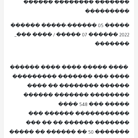
������� �������� ������
���������
����� 05 ������-����� ������
2022 ������ 07 ����� / ���� ���_
�������
���� ����� ���� ���� ������
���� ��� ������� ���������
������ �������� �� ����
�������� ������� ������
����� ��� 548 ����
����������� ������ ���
������� ������ �� �� ���
������� 50 �� ������ �� �����