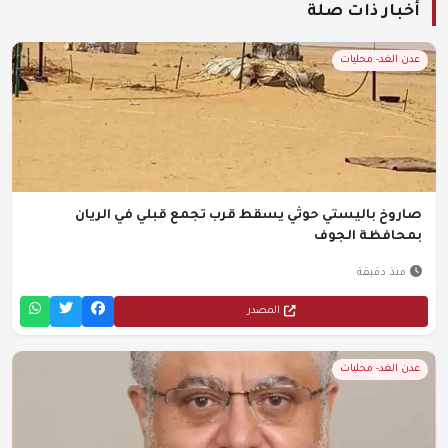
أخبار ذات صلة
عدن الغد- محليات
صاروخ باليستي حوثي يسقط قرب تجمع قبلي في الريان
بمحافظة الجوف
منذ دقيقة
المصدر
عدن الغد- محليات