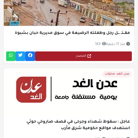
مقـتـ ــل رجل وطفلته الرضيعة في سوق مديرية حبان بشبوة
منذ 17 دقيقة
169
المصدر
عدن الغد- محليات
عاجل : سقوط شهداء وجرحى في قصف صاروخي حوثي
استهدف مواقع حكومية شرق مأرب