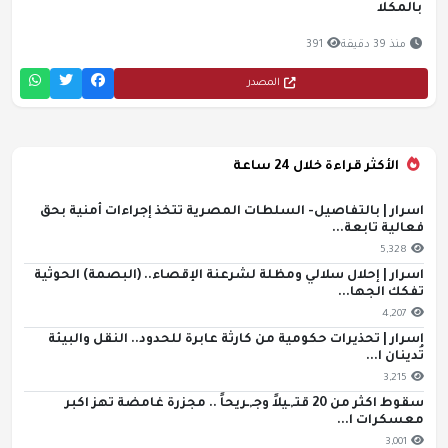
بالمكلا
منذ 39 دقيقة
391
المصدر
الأكثر قراءة خلال 24 ساعة
اسرار | بالتفاصيل- السلطات المصرية تتخذ إجراءات أمنية بحق
فعالية تابعة...
5,328
اسرار | إحلال سلالي ومظلة لشرعنة الإقصاء.. (البصمة) الحوثية
تفكك الجها...
4,207
اسرار | تحذيرات حكومية من كارثة عابرة للحدود.. النقل والبيئة
تُدينان ا...
3,215
سقوط اكثر من 20 قتـ,ـيلاً وجـ,ـريحاً .. مجزرة غامضة تهز اكبر
معسكرات ا...
3,001