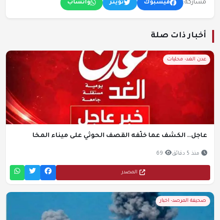
مشاركة:
فيسبوك
تويتر
واتساب
أخبار ذات صلة
عدن الغد- محليات
عاجل.. الكشف عما خلّفه القصف الحوثي على ميناء المخا
منذ 5 دقائق
69
المصدر
صحيفة المرصد- اخبار