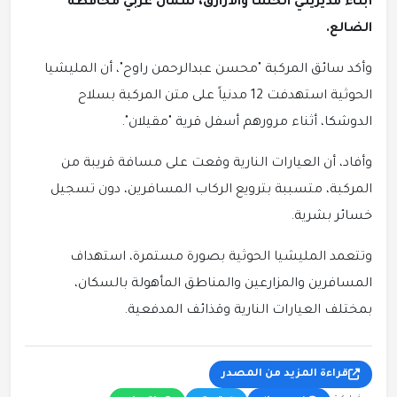
أبناء مديريتي الحشا والأزارق، شمال غربي محافظة
الضالع.
وأكد سائق المركبة "محسن عبدالرحمن راوح"، أن المليشيا
الحوثية استهدفت 12 مدنياً على متن المركبة بسلاح
الدوشكا، أثناء مرورهم أسفل قرية "مقيلان".
وأفاد، أن العيارات النارية وقعت على مسافة قريبة من
المركبة، متسببة بترويع الركاب المسافرين، دون تسجيل
خسائر بشرية.
وتتعمد المليشيا الحوثية بصورة مستمرة، استهداف
المسافرين والمزارعين والمناطق المأهولة بالسكان،
بمختلف العيارات النارية وقذائف المدفعية.
قراءة المزيد من المصدر