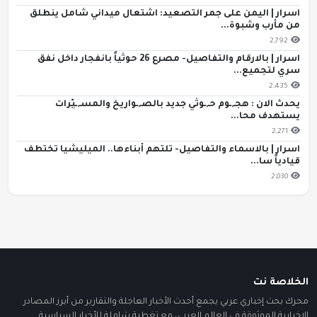
اسرار | اليمن على جمر التصعيد: اشتعال ميداني شامل ينطلق
من مأرب وشبوة...
2,792
اسرار | بالارقام والتفاصيل- مصرع 26 حوثياً بانفجار داخل نفق
سري لتجميع...
2,435
يحدث الان : هجـ,ـوم حـ,ـوثي جديد بالصـ,ـواريخ والمسـ,ـيّرات
يستهدف محا...
2,271
اسرار | بالاسماء والتفاصيل- تلتهم أبناءها.. الميليشيا تختطف
قيادياً سا...
2,030
الخلاصة نت
محرك بحث إخباري عربي يجمع أحدث الأخبار العاجلة والتقارير من أبرز المصادر
الإخبارية الموثوقة في العالم العربي، مع تغطية شاملة للأخبار السياسية