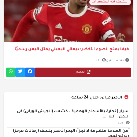
المنتصف نت- المنتصف نت
فيفا يمنح الضوء الأخضر: ديماني البغيلي يمثل اليمن رسميًا
منذ ساعتين
510
المصدر
الأكثر قراءة خلال 24 ساعة
اسرار | تجارة بالأسماء الوهمية - كشفت (الجيش الورقي) في
اليمن : آلية ا...
3,051
أمن الملاحة منظومة لا تجزأ: البحر الأحمر ينسف (رهانات هرمز)
ويدفع نحو...