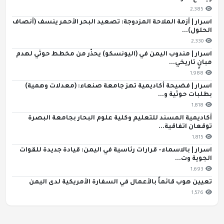
2,385
اسرار | أزمة الملاحة المزدوجة: تصعيد البحر الأحمر ينسف (أنصاف
الحلول)...
2,330
اسرار | مندوب اليمن في (اليونسكو) يحذّر من مخطط حوثي لهدم
مبانٍ تاريخي...
1,988
اسرار | فضيحة أكاديمية تهز جامعة صنعاء: (معدلات وهمية)
بطلبات حوثية و...
1,818
أكاديمية المسند للتعليم وكلية علوم البحار بجامعة البصرة
توقعان اتفاقية...
1,815
اسرار | بالاسماء- قرارات رئاسية في اليمن: قيادة جديدة للقوات
الجوية وت...
1,693
تعيين هوب قائماً بالأعمال في السفارة الأمريكية لدى اليمن
1,576