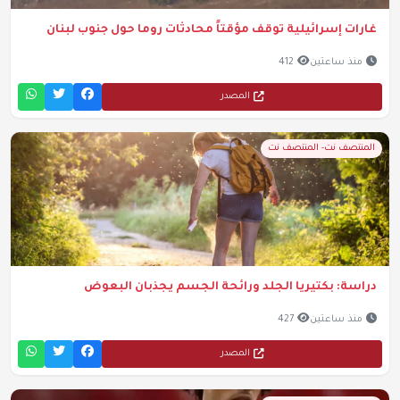
غارات إسرائيلية توقف مؤقتاً محادثات روما حول جنوب لبنان
منذ ساعتين
412
المصدر
المنتصف نت- المنتصف نت
دراسة: بكتيريا الجلد ورائحة الجسم يجذبان البعوض
منذ ساعتين
427
المصدر