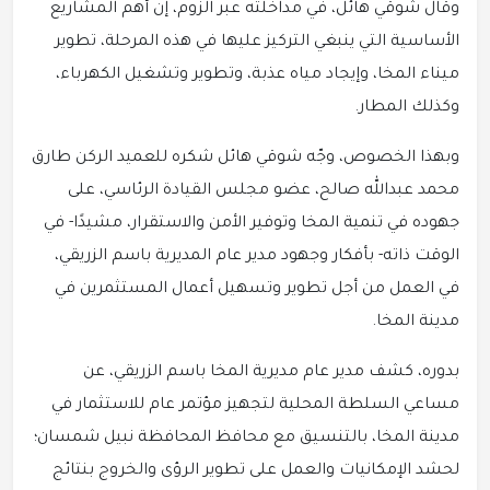
وقال شوقي هائل، في مداخلته عبر الزوم، إن أهم المشاريع
الأساسية التي ينبغي التركيز عليها في هذه المرحلة، تطوير
ميناء المخا، وإيجاد مياه عذبة، وتطوير وتشغيل الكهرباء،
وكذلك المطار.
وبهذا الخصوص، وجّه شوقي هائل شكره للعميد الركن طارق
محمد عبدالله صالح، عضو مجلس القيادة الرئاسي، على
جهوده في تنمية المخا وتوفير الأمن والاستقرار، مشيدًا- في
الوقت ذاته- بأفكار وجهود مدير عام المديرية باسم الزريقي،
في العمل من أجل تطوير وتسهيل أعمال المستثمرين في
مدينة المخا.
بدوره، كشف مدير عام مديرية المخا باسم الزريقي، عن
مساعي السلطة المحلية لتجهيز مؤتمر عام للاستثمار في
مدينة المخا، بالتنسيق مع محافظ المحافظة نبيل شمسان؛
لحشد الإمكانيات والعمل على تطوير الرؤى والخروج بنتائج