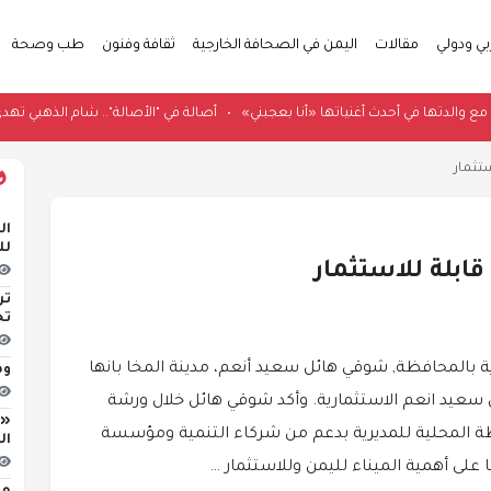
بي ودولي
مقالات
اليمن في الصحافة الخارجية
ثقافة وفنون
طب وصحة
اتها مع والدتها في أحدث أغنياتها «أنا بعجبني»
•
أصالة في "الأصالة".. شام الذه
تثمار
لل
ابلة للاستثمار
تر
تح
بالمحافظة, شوقي هائل سعيد أنعم، مدينة المخا بانها
وط
 سعيد انعم الاستثمارية. وأكد شوقي هائل خلال ورشة
«ا
طة المحلية للمديرية بدعم من شركاء التنمية ومؤسسة
ال
 على أهمية الميناء لليمن وللاستثمار …