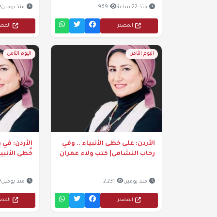
منذ 22 ساعة
969
منذ يومين
المصدر
المص
اليوم الثامن
اليوم الثامن
الأردن: على خطى الأنبياء .. وفي
الأردن: في
رحاب النشامى| كتب ولاء عمران
خُطى الأنبي
منذ يومين
2,231
منذ يومين
المصدر
المص