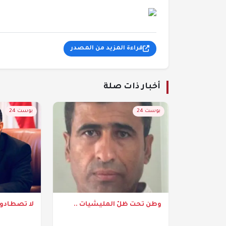
قراءة المزيد من المصدر
أخبار ذات صلة
بوست 24
بوست 24
وطن تحت ظلّ المليشيات ..
لا تصطادوا