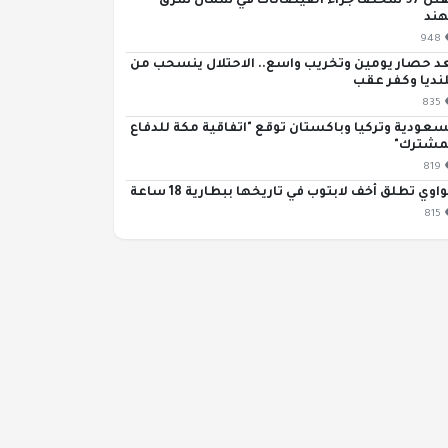
مقتل 97 شخصاً جراء الفيضانات في شمال شرق
هند
948
د حصار يومين وتخريب واسع.. الاحتلال ينسحب من
نديا وكفر عقب
835
سعودية وتركيا وباكستان توقع "اتفاقية مكة للدفاع
مشترك"
819
اوي تطلق أخف لابتوب في تاريخها ببطارية 18 ساعة
815