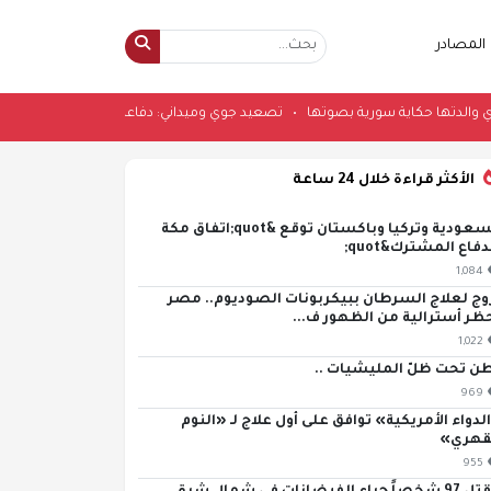
المصادر
بي تهدي والدتها حكاية سورية بصوتها
•
تصعيد جوي وميداني: دفاعات عدن تتصدى ل
الأكثر قراءة خلال 24 ساعة
السعودية وتركيا وباكستان توقع &quot;اتفاق مكة
دفاع المشترك&quot;
1,084
وج لعلاج السرطان ببيكربونات الصوديوم.. مصر
ظر أسترالية من الظهور ف...
1,022
ن تحت ظلّ المليشيات ..
969
لدواء الأمريكية» توافق على أول علاج لـ «النوم
قهري»
955