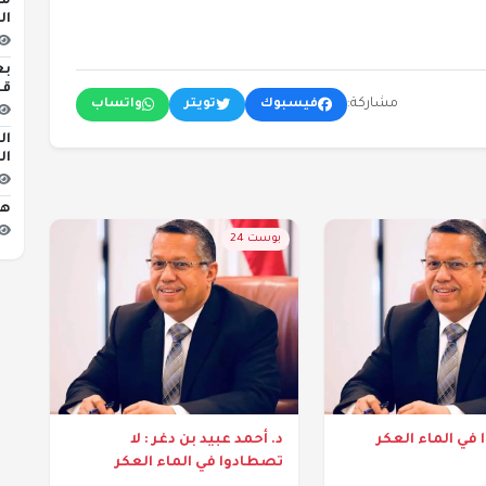
ال
بع
قل
مشاركة:
فيسبوك
تويتر
واتساب
ال
ال
هو
بوست 24
 في الماء العكر
د. أحمد عبيد بن دغر : لا
تصطادوا في الماء العكر