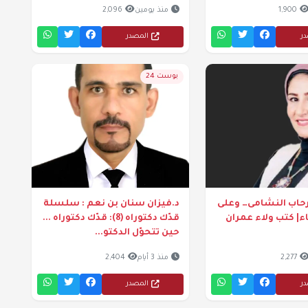
1,900
منذ يومين
2,096
در
المصدر
بوست 24
 رحاب النشامى… وعلى
د.فيزان سنان بن نعم : سلسلة
اء| كتب ولاء عمران
قدّك دكتوراه (8): قدّك دكتوراه ...
حين تتحوّل الدكتو...
2,277
منذ 3 أيام
2,404
در
المصدر