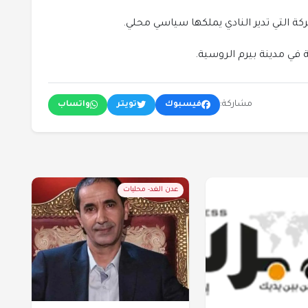
 التي تدير النادي يملكها سياسي محلي.
مشاركة:
فيسبوك
تويتر
واتساب
عدن الغد- محليات