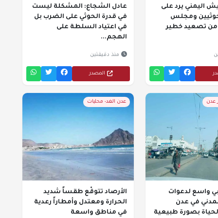
يش اليمني يرد على
عادل الشجاع: المشكلة ليست
وثيين ومجلس
في قدرة الحوثي على الضرب بل
 من تصعيد خطير
في اعتياد السلطة على
الهجم...
ن
منذ دقيقتين
در
المصدر
ر عدن
عدن الغد- محليات
 واسع لدعوات
الأرصاد تتوقّع طقساً شديد
مدني في عدن
الحرارة ومعتدل وأمطاراً رعدية
لحياة بصورة طبيعية
في مناطق واسعة