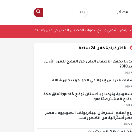
المصادر
 محاور
•
رفض شعبي واسع لدعوات العصيان المدني في عدن واستمرار الحياة بصو
الأكثر قراءة خلال 24 ساعة
ريا تحقّق الاكتفاء الذاتي من القمح للمرة الأولى
2010
1,163
ابات فيروس إيبولا في الكونجو تتجاوز 4 آلاف
1,019
السعودية وتركيا وباكستان توقع &quot;اتفاق مكة
دفاع المشترك&quot;
1,011
وج لعلاج السرطان ببيكربونات الصوديوم.. مصر
ظر أسترالية من الظهور ف...
865