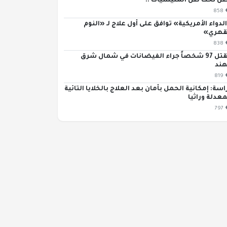
ن تحت ظلّ المليشيات ..
858
لدواء الأمريكية» توافق على أول علاج لـ «النوم
قهري»
838
مقتل 97 شخصاً جراء الفيضانات في شمال شرق
هند
819
اسة: إمكانية الحمل بأمان بعد العلاج بالخلايا التائية
معدلة وراثيا
797