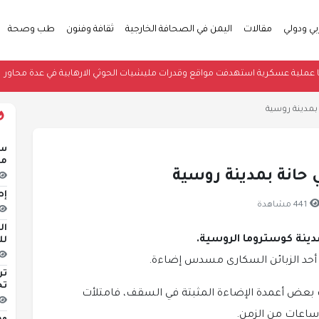
بي ودولي
مقالات
اليمن في الصحافة الخارجية
ثقافة وفنون
طب وصحة
حة: نفذنا عملية عسكرية استهدفت مواقع وقدرات مليشيات الحوثي الارهابية في عدة
سو
منذ 
إص
441 مشاهدة
لل
 أحد الزبائن السكارى مسدس إضاءة.
تر
تح
لت بعض أعمدة الإضاءة المثبتة في السقف، فامتلأت
 ساعات من الزمن.