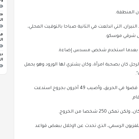
وط
ن المنطقة.
«ا
ال
نيران، التي اندلعت في الثانية صباحا بالتوقيت المحلي،
ال
دلعت بعدما استخدم شخص مسدس إضاءة.
در
ال
رجل كان بصحبة امرأة، وكان يشتري لها الورود وهو يحمل
.
وجاء في وسائل إعلام روسية أخرى أن 15 شخصا قضوا في الحريق، وأصيب 49 آخرون بجروح استدعت
ام.
 250 شخصا من الخروج.
زيون الرسمي، الذي تحدث عن الإخلال ببعض قواعد