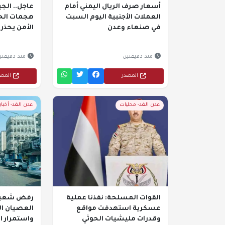
أسعار صرف الريال اليمني أمام
عاجل.. الج
العملات الأجنبية اليوم السبت
هجمات الح
في صنعاء وعدن
الأمن يحذر
منذ دقيقتين
منذ دقيقتي
المصدر
المص
عدن الغد- محليات
عدن الغد- أخبا
القوات المسلحة: نفذنا عملية
رفض شعبي
عسكرية استهدفت مواقع
العصيان ال
وقدرات مليشيات الحوثي
واستمرار ا