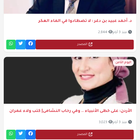
د. أحمد عبيد بن دغر : لا تصطادوا في الماء العكر
منذ 3 أيام
2,844
المصدر
اليوم الثامن
الأردن: على خطى الأنبياء .. وفي رحاب النشامى| كتب ولاء عمران
منذ 3 أيام
3,023
المصدر