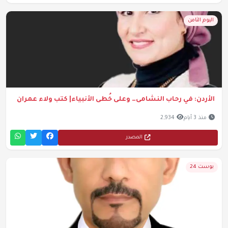
اليوم الثامن
الأردن: في رحاب النشامى… وعلى خُطى الأنبياء| كتب ولاء عمران
منذ 3 أيام
2,934
المصدر
بوست 24