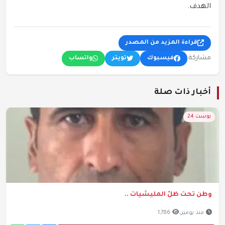
الهدف.
قراءة المزيد من المصدر
مشاركة:
فيسبوك
تويتر
واتساب
أخبار ذات صلة
بوست 24
وطن تحت ظلّ المليشيات ..
منذ يومين
1,786