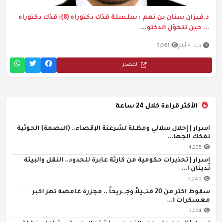
د.فيزان سنان بن نعم : سلسلة قدّك دكتوراه (8): قدّك دكتوراه
... حين تتحوّل الدكتو...
منذ 4 أيام
3,061
المصدر
الأكثر قراءة خلال 24 ساعة
اسرار | إحلال سلالي ومظلة لشرعنة الإقصاء.. (البصمة) الحوثية
تفكك الجها...
4,235
اسرار | تحذيرات حكومية من كارثة عابرة للحدود.. النقل والبيئة
تُدينان ا...
3,249
سقوط اكثر من 20 قتـ,ـيلاً وجـ,ـريحاً .. مجزرة غامضة تهز اكبر
معسكرات ا...
3,024