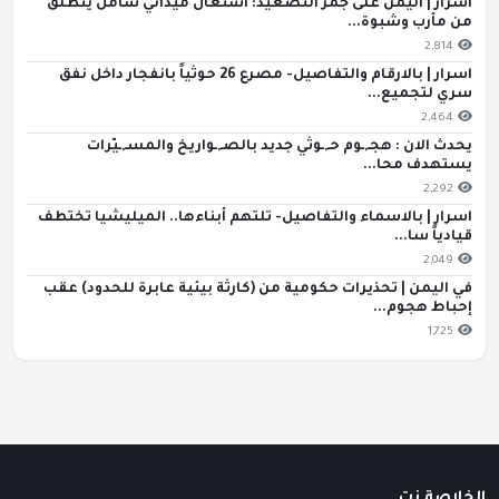
اسرار | اليمن على جمر التصعيد: اشتعال ميداني شامل ينطلق
من مأرب وشبوة...
2,814
اسرار | بالارقام والتفاصيل- مصرع 26 حوثياً بانفجار داخل نفق
سري لتجميع...
2,464
يحدث الان : هجـ,ـوم حـ,ـوثي جديد بالصـ,ـواريخ والمسـ,ـيّرات
يستهدف محا...
2,292
اسرار | بالاسماء والتفاصيل- تلتهم أبناءها.. الميليشيا تختطف
قيادياً سا...
2,049
في اليمن | تحذيرات حكومية من (كارثة بيئية عابرة للحدود) عقب
إحباط هجوم...
1,725
الخلاصة نت