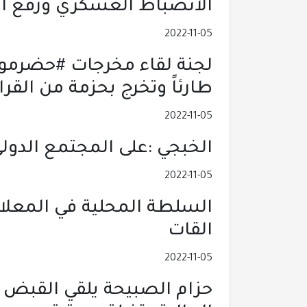
الانضباط العسكري ورفع ال
2022-11-05
لجنة لقاء مخرجات #حضرموت
طارئاً وتخرج بحزمة من القرا
2022-11-05
الخبجي :على المجتمع الدولي
2022-11-05
السلطة المحلية في المعلا 
القات
2022-11-05
حزام الصبيحة يلقي القب