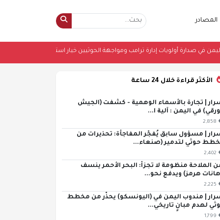
المصادر
لأمريكية: اليمن في صدارة أولويات إدارة ترامب ومواجهة الحوثيين خيار استراتيجي
•
ا
الأكثر قراءة خلال 24 ساعة
رار | تجارة بالأسماء الوهمية - كشفت (الجيش
ورقي) في اليمن : آلية ا...
2,858
رار | مسؤول سابق يُفجّر المفاجأة: تحذيرات من
طط حوثي لتدمير (صنعاء...
2,402
ن الملاحة منظومة لا تجزأ: البحر الأحمر ينسف
هانات هرمز) ويدفع نحو...
2,225
رار | مندوب اليمن في (اليونسكو) يحذّر من مخطط
ثي لهدم مبانٍ تاريخي...
1,799