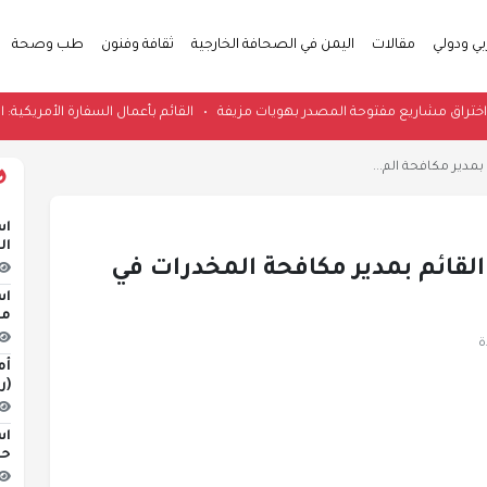
بي ودولي
مقالات
اليمن في الصحافة الخارجية
ثقافة وفنون
طب وصحة
ي يحاول اختراق مشاريع مفتوحة المصدر بهويات مزيفة
•
القائم بأعمال السفارة ا
مدير مكافحة الم...
اس
ال
لقائم بمدير مكافحة المخدرات في
اس
مخ
أم
(ر
اس
حو