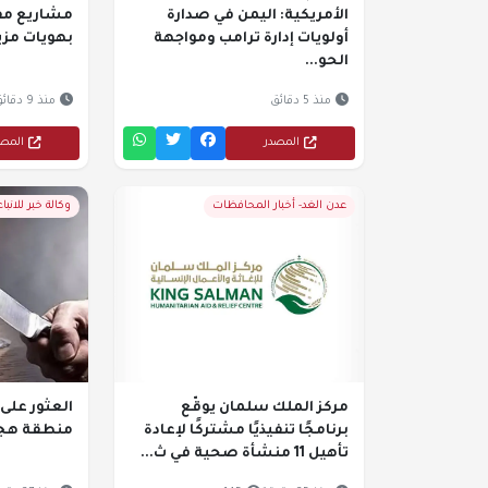
الأمريكية: اليمن في صدارة
مشاريع مف
أولويات إدارة ترامب ومواجهة
بهويات مزي
الحو...
منذ 5 دقائق
منذ 9 دقائق
المصدر
المص
عدن الغد- أخبار المحافظات
وكالة خبر للانباء
مركز الملك سلمان يوقّع
العثور على 
برنامجًا تنفيذيًا مشتركًا لإعادة
منطقة هجد
تأهيل 11 منشأة صحية في ث...