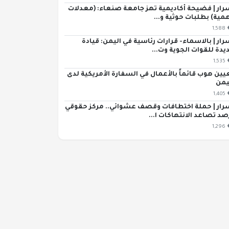
رار | فضيحة أكاديمية تهز جامعة صنعاء: (معدلات
مية) بطلبات حوثية و...
1,588
رار | بالاسماء- قرارات رئاسية في اليمن: قيادة
يدة للقوات الجوية وت...
1,535
يين هوب قائماً بالأعمال في السفارة الأمريكية لدى
يمن
1,405
رار | حملة اختطافات وقصف عشوائي.. مركز حقوقي
صد تصاعد الانتهاكات ا...
1,296