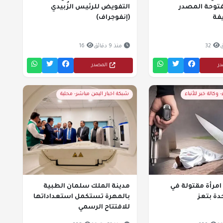
توحة المصدر
التفويض للرئيس الزُبيدي
فة
(إنفوجراف)
32
منذ 9 دقائق
16
در
المصدر
- وكالة خبر للأنباء
شبكة اخبار اليمن مباشر- محلية
امرأة مقتولة في
مدينة الملك سلمان الطبية
ة بتعز
بالمهرة تستكمل استعداداتها
للافتتاح الرسمي