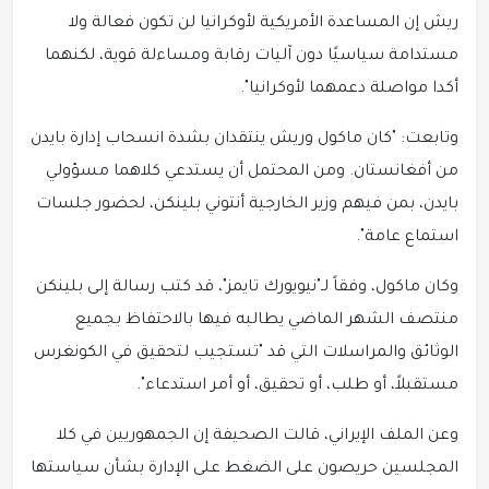
ريش إن المساعدة الأمريكية لأوكرانيا لن تكون فعالة ولا
مستدامة سياسيًا دون آليات رقابة ومساءلة قوية، لكنهما
أكدا مواصلة دعمهما لأوكرانيا".
وتابعت: "كان ماكول وريش ينتقدان بشدة انسحاب إدارة بايدن
من أفغانستان. ومن المحتمل أن يستدعي كلاهما مسؤولي
بايدن، بمن فيهم وزير الخارجية أنتوني بلينكن، لحضور جلسات
استماع عامة".
وكان ماكول، وفقاً لـ"نيويورك تايمز"، قد كتب رسالة إلى بلينكن
منتصف الشهر الماضي يطالبه فيها بالاحتفاظ بجميع
الوثائق والمراسلات التي قد "تستجيب لتحقيق في الكونغرس
مستقبلاً، أو طلب، أو تحقيق، أو أمر استدعاء".
وعن الملف الإيراني، قالت الصحيفة إن الجمهوريين في كلا
المجلسين حريصون على الضغط على الإدارة بشأن سياستها