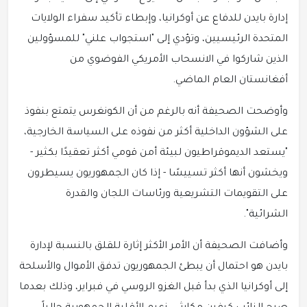
إدارة بايدن للدفاع عن أوكرانيا، وإبطاء تأكيد سفراء الولايات
المتحدة الرئيسيين، وتؤدي إلى "استجواب علني" للمسؤولين
الذين شاركوا في الانسحاب الأمريكي الفوضوي من
أفغانستان العام الماضي.
وأوضحت الصحيفة أنه بالرغم من أن الكونغرس يتمتع بنفوذ
على الشؤون الداخلية أكثر من نفوذه على السياسة الخارجية،
"يستعد الديموقراطيون لبيئة أمن قومي أكثر تعقيدًا بكثير -
ويخشون أنها أكثر تسييسًا - إذا كان الجمهوريون يسيطرون
على التقويمات التشريعية ورئاسات اللجان والقدرة
الشرائية".
وأضافت الصحيفة أن الأمر الأكثر إثارة للقلق بالنسبة لإدارة
بايدن هو احتمال أن يبطئ الجمهوريون تدفق الأموال والأسلحة
إلى أوكرانيا الذي بدأ قبل الغزو الروسي في فبراير، وذلك بعدما