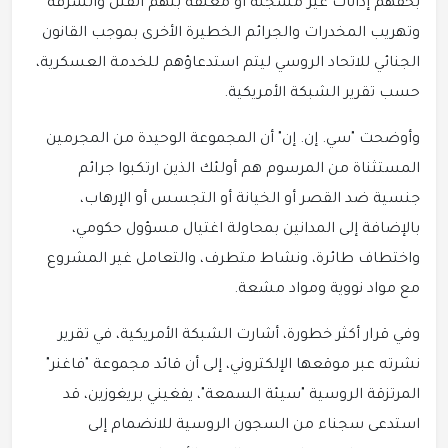
بحقهم إدانات غير مسجلة أو معلقة بتهم القتل والسرقة
وتهريب المخدرات والجرائم الخطيرة الأخرى بموجب القانون
الجنائي للاتحاد الروسي ليتم استدعاؤهم للخدمة العسكرية،
حسب تقرير الشبكة الأمريكية.
وأوضحت "سي. إن. إن" أن المجموعة الوحيدة من المجرمين
المستثناة من المرسوم هم أولئك الذين ارتكبوا جرائم
جنسية ضد القصر أو الخيانة أو التجسس أو الإرهاب،
بالإضافة إلى المدانين بمحاولة اغتيال مسؤول حكومي،
واختطاف طائرة، ونشاط متطرف، والتعامل غير المشروع
مع مواد نووية ومواد مشعة.
وفي قرار أكثر خطورة، أشارت الشبكة الأمريكية، في تقرير
نشرته عبر موقعها الإلكتروني، إلى أن قائد مجموعة "فاغنر"
المرتزقة الروسية "سيئة السمعة"، يفغيني بريغوزين، قد
استدعى سجناء من السجون الروسية للانضمام إلى