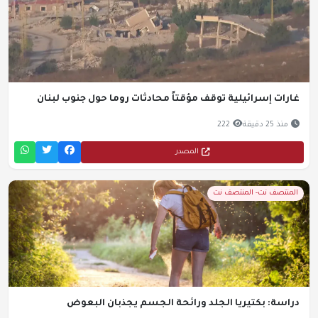
غارات إسرائيلية توقف مؤقتاً محادثات روما حول جنوب لبنان
منذ 25 دقيقة
222
المصدر
المنتصف نت- المنتصف نت
دراسة: بكتيريا الجلد ورائحة الجسم يجذبان البعوض