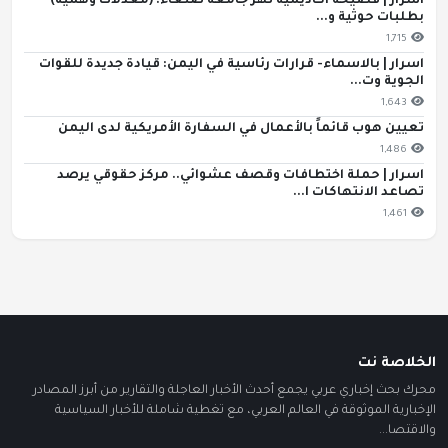
اسرار | فضيحة أكاديمية تهز جامعة صنعاء: (معدلات وهمية)
بطلبات حوثية و...
1,715
اسرار | بالاسماء- قرارات رئاسية في اليمن: قيادة جديدة للقوات
الجوية وت...
1,643
تعيين هوب قائماً بالأعمال في السفارة الأمريكية لدى اليمن
1,486
اسرار | حملة اختطافات وقصف عشوائي.. مركز حقوقي يرصد
تصاعد الانتهاكات ا...
1,461
الخلاصة نت
محرك بحث إخباري عربي يجمع أحدث الأخبار العاجلة والتقارير من أبرز المصادر
الإخبارية الموثوقة في العالم العربي، مع تغطية شاملة للأخبار السياسية
والاقتصا...