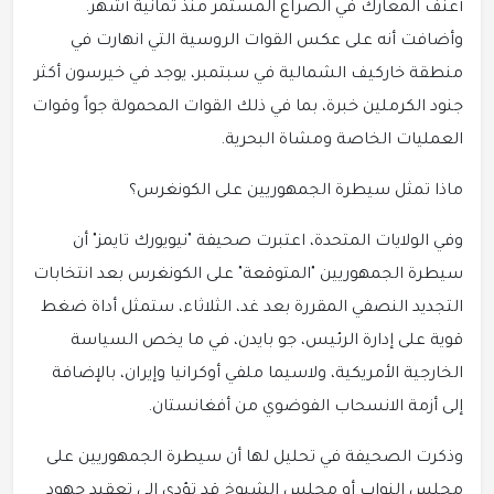
أعنف المعارك في الصراع المستمر منذ ثمانية أشهر.
وأضافت أنه على عكس القوات الروسية التي انهارت في
منطقة خاركيف الشمالية في سبتمبر، يوجد في خيرسون أكثر
جنود الكرملين خبرة، بما في ذلك القوات المحمولة جواً وقوات
العمليات الخاصة ومشاة البحرية.
ماذا تمثل سيطرة الجمهوريين على الكونغرس؟
وفي الولايات المتحدة، اعتبرت صحيفة "نيويورك تايمز" أن
سيطرة الجمهوريين "المتوقعة" على الكونغرس بعد انتخابات
التجديد النصفي المقررة بعد غد، الثلاثاء، ستمثل أداة ضغط
قوية على إدارة الرئيس، جو بايدن، في ما يخص السياسة
الخارجية الأمريكية، ولاسيما ملفي أوكرانيا وإيران، بالإضافة
إلى أزمة الانسحاب الفوضوي من أفغانستان.
وذكرت الصحيفة في تحليل لها أن سيطرة الجمهوريين على
مجلس النواب أو مجلس الشيوخ قد تؤدي إلى تعقيد جهود