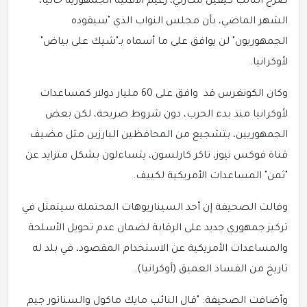
صرح النائب كيفين مكارثي، زعيم الأقلية الجمهورية حالياً،
الشهر الماضي، بأن مجلس النواب الذي "سيقوده
الجمهوريون" لن يوافق على ما أسماه بـ"شيك على بياض"
لأوكرانيا.
وكان الكونغرس قد وافق على 60 مليار دولار كمساعدات
لأوكرانيا منذ بدء الحرب، دون شروط صريحة، لكن بعض
الجمهوريين، بتشجيع من المحافظين البارزين مثل مضيف
قناة فوكس نيوز، تاكر كارلسون، يتساءلون بشكل متزايد عن
"ثمن" المساعدات الأمريكية لكييف.
وقالت الصحيفة إن أحد السيناريوهات المحتملة سيتمثل في
تركيز جمهوري جديد على الرقابة لضمان عدم تحويل الأسلحة
والمساعدات الأمريكية عن الاستخدام المقصود، في بلد له
تاريخ من الفساد العميق (أوكرانيا).
وأضافت الصحيفة: "قال النائب مايك ماكول والسناتور جيم