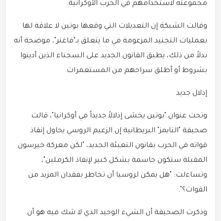
مجموعته لاستخدامهم في الحرب الأوكرانية.
وقالت الشبكة إن التعديلات التي وقعها بوتين لا علاقة لها
بعمليات التجنيد المزعومة في ما يتعلق بـ"فاغنر"، موضحة أنه
بدلاً من ذلك، يطبق القانون الجديد على السجناء الذين أدينوا
بشروط أو أطلق سراحهم من المستعمرات.
إذلال جديد
وتحت عنوان "بوتين يخشى إذلالاً جديداً في أوكرانيا"، قالت
صحيفة "التايمز" البريطانية إن الزعيم الروسي يحاول إنقاذ
قواته في الحرب بقانون التعبئة الجديد، "لكن معركة خيرسون
المقبلة ستكون حاسمة بشكل كبير لإنقاذ الكرملين"،
وتساءلت: "هل يمكن لروسيا أن تخاطر بفقدان المزيد من
القوات؟".
وذكرت الصحيفة أن الشيء الوحيد الذي لا شك فيه هو أن