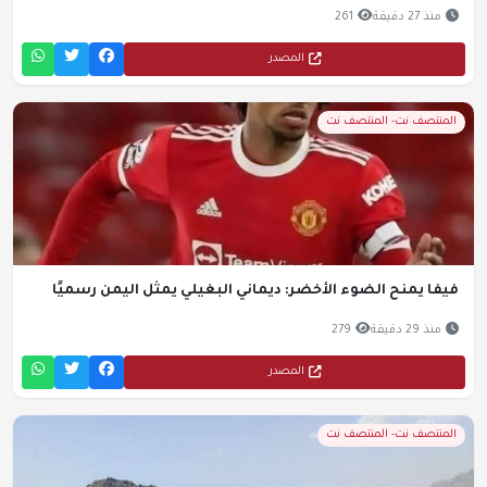
منذ 27 دقيقة
261
المصدر
المنتصف نت- المنتصف نت
فيفا يمنح الضوء الأخضر: ديماني البغيلي يمثل اليمن رسميًا
منذ 29 دقيقة
279
المصدر
المنتصف نت- المنتصف نت