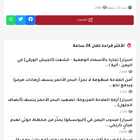
منذ 33 دقيقة
246
المصدر
الأكثر قراءة خلال 24 ساعة
اسرار | تجارة بالأسماء الوهمية - كشفت (الجيش الورقي) في
اليمن : آلية ا...
2,941
أمن الملاحة منظومة لا تجزأ: البحر الأحمر ينسف (رهانات هرمز)
ويدفع نحو...
2,331
اسرار | أزمة الملاحة المزدوجة: تصعيد البحر الأحمر ينسف (أنصاف
الحلول)...
2,178
اسرار | مندوب اليمن في (اليونسكو) يحذّر من مخطط حوثي لهدم
مبانٍ تاريخي...
1,896