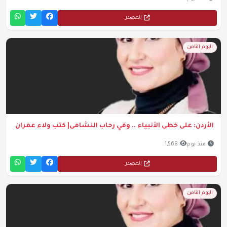
المصدر
اليوم الثامن
الأردن: على خطى الأنبياء .. وفي رحاب النشامى| كتب ولاء عمران
منذ يوم
1,568
المصدر
اليوم الثامن