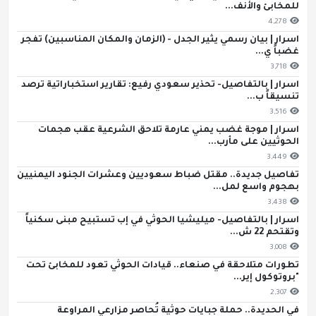
للمخابئ والأنف...
4,278
اسرار | بيان رسمي يثير الجدل - (الزمان والمكان المناسبين) تفجر
غضباً ي...
3,718
اسرار | بالتفاصيل- تحذير سعودي رفيع: تقارير استخباراتية ترصد
تنسيقاً ب...
3,516
اسرار | موجة غضب يمني عارمة تلاحق الشرعية عقب هجمات
الحوثيين على مأرب...
3,449
تفاصيل جديدة.. مقتل ضباط سعوديين وعشرات الجنود اليمنيين
بهجوم واسع لمل...
3,438
اسرار | بالتفاصيل- ميليشيا الحوثي في إب تستبيح مبنى سكنياً
وتقتحم 22 ش...
3,008
تطورات متلاحقة في صنعاء.. قيادات الحوثي تعود للمخابئ تحت
"بروتوكول إير...
2,307
في الحديدة.. حملة جبايات حوثية تُحاصر مزارعي المراوعة