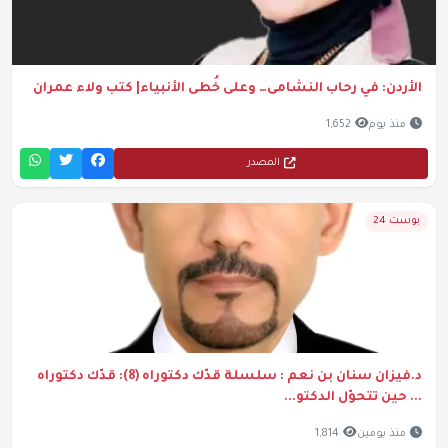
الأردن: في رحاب النشامى… وعلى خُطى الأنبياء| كتب ولاء عمران
منذ يوم
1,652
المصدر
بوست 24
د.فيزان سنان بن نعم : سلسلة قدّك دكتوراه (8): قدّك دكتوراه
... حين تتحوّل الدكتو...
منذ يومين
1,814