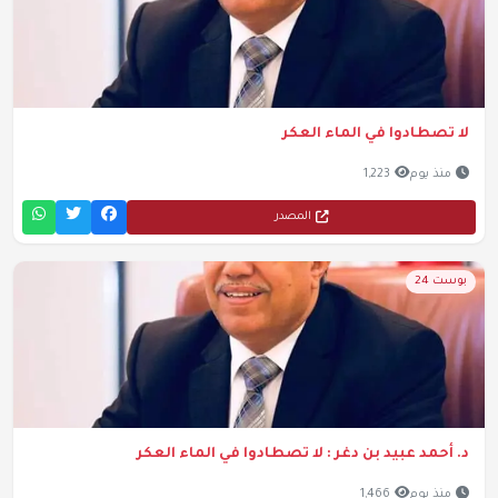
لا تصطادوا في الماء العكر
منذ يوم
1,223
المصدر
بوست 24
د. أحمد عبيد بن دغر : لا تصطادوا في الماء العكر
منذ يوم
1,466