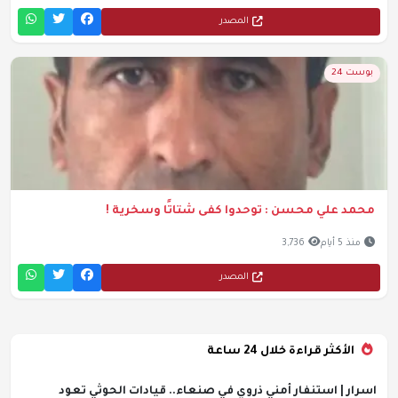
المصدر
بوست 24
محمد علي محسن : توحدوا كفى شتاتًا وسخرية !
منذ 5 أيام
3,736
المصدر
الأكثر قراءة خلال 24 ساعة
اسرار | استنفار أمني ذروي في صنعاء.. قيادات الحوثي تعود