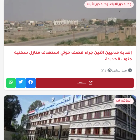
وكالة خبر للانباء- وكالة خبر للأنباء
إصابة مدنيين اثنين جراء قصف حوثي استهدف منازل سكنية
جنوب الحديدة
منذ ساعة
515
المصدر
المؤتمر نت