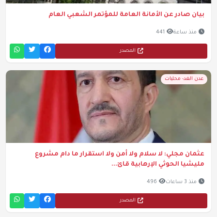
بيان صادر عن الأمانة العامة للمؤتمر الشعبي العام
منذ ساعة
441
المصدر
عدن الغد- محليات
عثمان مجلي: لا سلام ولا أمن ولا استقرار ما دام مشروع
مليشيا الحوثي الإرهابية قائ...
منذ 3 ساعات
496
المصدر