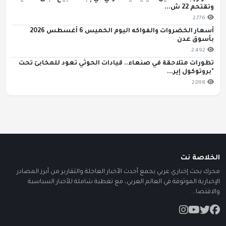
وتقتحم 22 ش...
2,776
أسعار الخضروات والفواكه اليوم الخميس 6 أغسطس 2026
بأسوق عدن
2,492
تطورات متلاحقة في صنعاء.. قيادات الحوثي تعود للمخابئ تحت
"بروتوكول إير...
2,098
الخلاصة نت
محرك بحث إخباري عربي يجمع أحدث الأخبار العاجلة والتقارير من أبرز المصادر
الإخبارية الموثوقة في العالم العربي، مع تغطية شاملة للأخبار السياسية
والاقتصا...