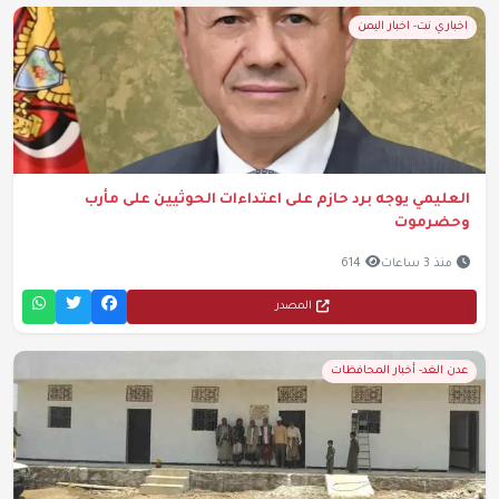
اخباري نت- اخبار اليمن
العليمي يوجه برد حازم على اعتداءات الحوثيين على مأرب
وحضرموت
منذ 3 ساعات
614
المصدر
عدن الغد- أخبار المحافظات