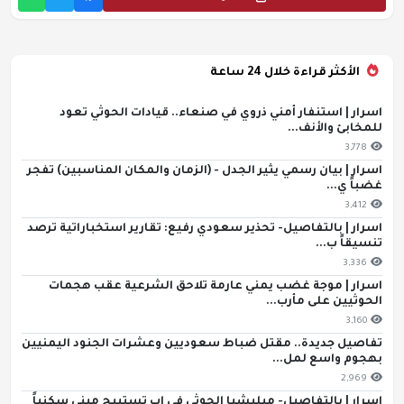
الأكثر قراءة خلال 24 ساعة
اسرار | استنفار أمني ذروي في صنعاء.. قيادات الحوثي تعود
للمخابئ والأنف...
3,778
اسرار | بيان رسمي يثير الجدل - (الزمان والمكان المناسبين) تفجر
غضباً ي...
3,412
اسرار | بالتفاصيل- تحذير سعودي رفيع: تقارير استخباراتية ترصد
تنسيقاً ب...
3,336
اسرار | موجة غضب يمني عارمة تلاحق الشرعية عقب هجمات
الحوثيين على مأرب...
3,160
تفاصيل جديدة.. مقتل ضباط سعوديين وعشرات الجنود اليمنيين
بهجوم واسع لمل...
2,969
اسرار | بالتفاصيل- ميليشيا الحوثي في إب تستبيح مبنى سكنياً