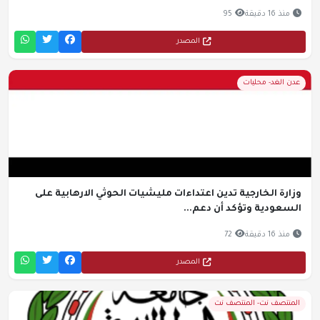
منذ 16 دقيقة
95
المصدر
عدن الغد- محليات
وزارة الخارجية تدين اعتداءات مليشيات الحوثي الارهابية على
السعودية وتؤكد أن دعم...
منذ 16 دقيقة
72
المصدر
المنتصف نت- المنتصف نت