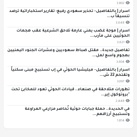
3,802
اسرار | بالتفاصيل- تحذير سعودي رفيع: تقارير استخباراتية ترصد
تنسيقاً ب...
3,648
اسرار | موجة غضب يمني عارمة تلاحق الشرعية عقب هجمات
الحوثيين على مأرب...
3,621
تفاصيل جديدة.. مقتل ضباط سعوديين وعشرات الجنود اليمنيين
بهجوم واسع لمل...
3,604
اسرار | بالتفاصيل- ميليشيا الحوثي في إب تستبيح مبنى سكنياً
وتقتحم 22 ش...
3,097
تطورات متلاحقة في صنعاء.. قيادات الحوثي تعود للمخابئ تحت
"بروتوكول إير...
2,448
في الحديدة.. حملة جبايات حوثية تُحاصر مزارعي المراوعة
وتستبيح أرزاقهم...
1,814