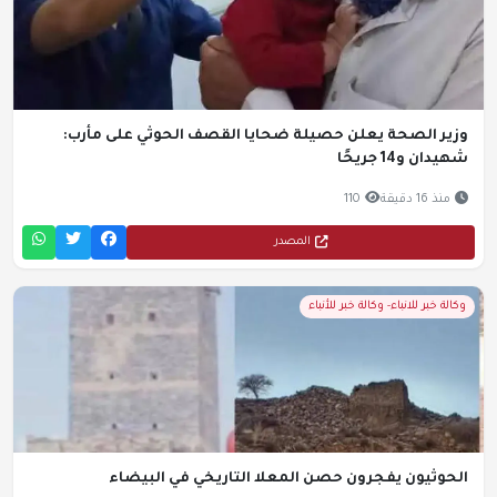
وزير الصحة يعلن حصيلة ضحايا القصف الحوثي على مأرب:
شهيدان و14 جريحًا
منذ 16 دقيقة
110
المصدر
وكالة خبر للانباء- وكالة خبر للأنباء
الحوثيون يفجرون حصن المعلا التاريخي في البيضاء