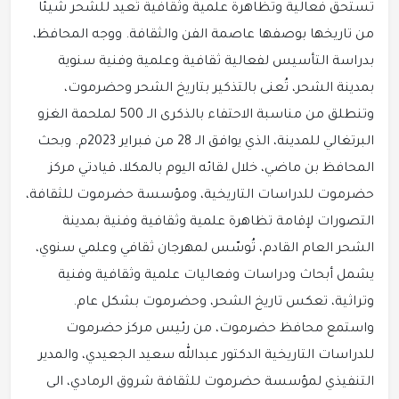
تستحق فعالية وتظاهرة علمية وثقافية تُعيد للشحر شيئًا
من تاريخها بوصفها عاصمة الفن والثقافة. ووجه المحافظ،
بدراسة التأسيس لفعالية ثقافية وعلمية وفنية سنوية
بمدينة الشحر، تُعنى بالتذكير بتاريخ الشحر وحضرموت،
وتنطلق من مناسبة الاحتفاء بالذكرى الـ 500 لملحمة الغزو
البرتغالي للمدينة، الذي يوافق الـ 28 من فبراير 2023م. وبحث
المحافظ بن ماضي، خلال لقائه اليوم بالمكلا، قيادتي مركز
حضرموت للدراسات التاريخية، ومؤسسة حضرموت للثقافة،
التصورات لإقامة تظاهرة علمية وثقافية وفنية بمدينة
الشحر العام القادم، تُوسّس لمهرجان ثقافي وعلمي سنوي،
يشمل أبحاث ودراسات وفعاليات علمية وثقافية وفنية
وتراثية، تعكس تاريخ الشحر، وحضرموت بشكل عام.
واستمع محافظ حضرموت، من رئيس مركز حضرموت
للدراسات التاريخية الدكتور عبدالله سعيد الجعيدي، والمدير
التنفيذي لمؤسسة حضرموت للثقافة شروق الرمادي، الى