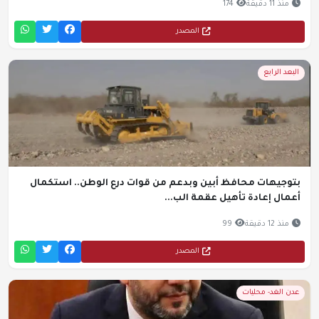
منذ 11 دقيقة
174
المصدر
البعد الرابع
بتوجيهات محافظ أبين وبدعم من قوات درع الوطن.. استكمال
أعمال إعادة تأهيل عقمة الب...
منذ 12 دقيقة
99
المصدر
عدن الغد- محليات