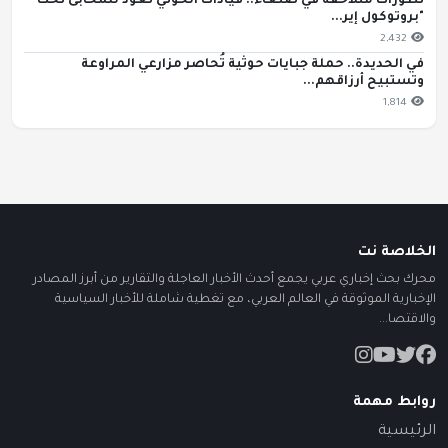
تطورات متلاحقة في صنعاء.. قيادات الحوثي تعود للمخابئ تحت
"بروتوكول إير...
2,432
في الحديدة.. حملة جبايات حوثية تُحاصر مزارعي المراوعة
وتستبيح أرزاقهم...
1,814
الخلاصة نت
محرك بحث إخباري عربي يجمع أحدث الأخبار العاجلة والتقارير من أبرز المصادر
الإخبارية الموثوقة في العالم العربي، مع تغطية شاملة للأخبار السياسية
والاقتصا...
روابط مهمة
الرئيسية