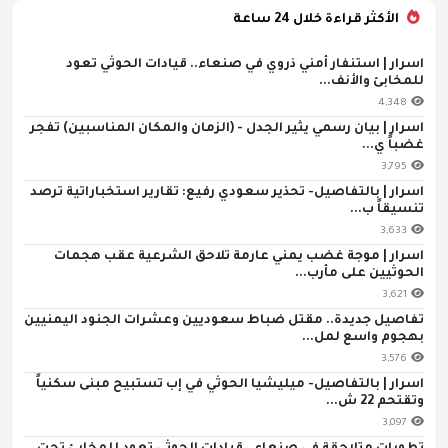
الأكثر قراءة خلال 24 ساعة
اسرار | استنفار أمني ذروي في صنعاء.. قيادات الحوثي تعود
للمخابئ والأنف...
4,348
اسرار | بيان رسمي يثير الجدل - (الزمان والمكان المناسبين) تفجر
غضباً ي...
3,795
اسرار | بالتفاصيل- تحذير سعودي رفيع: تقارير استخباراتية ترصد
تنسيقاً ب...
3,633
اسرار | موجة غضب يمني عارمة تلاحق الشرعية عقب هجمات
الحوثيين على مأرب...
3,621
تفاصيل جديدة.. مقتل ضباط سعوديين وعشرات الجنود اليمنيين
بهجوم واسع لمل...
3,576
اسرار | بالتفاصيل- ميليشيا الحوثي في إب تستبيح مبنى سكنياً
وتقتحم 22 ش...
3,097