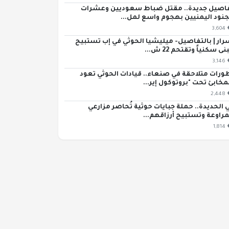
اصيل جديدة.. مقتل ضباط سعوديين وعشرات
جنود اليمنيين بهجوم واسع لمل...
3,604
رار | بالتفاصيل- ميليشيا الحوثي في إب تستبيح
ى سكنياً وتقتحم 22 ش...
3,146
ورات متلاحقة في صنعاء.. قيادات الحوثي تعود
مخابئ تحت "بروتوكول إير...
2,448
 الحديدة.. حملة جبايات حوثية تُحاصر مزارعي
مراوعة وتستبيح أرزاقهم...
1,814