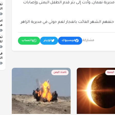
رية نعمان، وأدت إلى بتر قدم الطفل اليمنى وإصابات
تف
ال
اس
ا حتفهم الشهر الفائت بانفجار لغم حوثي في مديرية الزاهر.
مبن
تط
مشاركة:
فيسبوك
تويتر
واتساب
لل
في
ال
ليمنية
نافذة اليمن