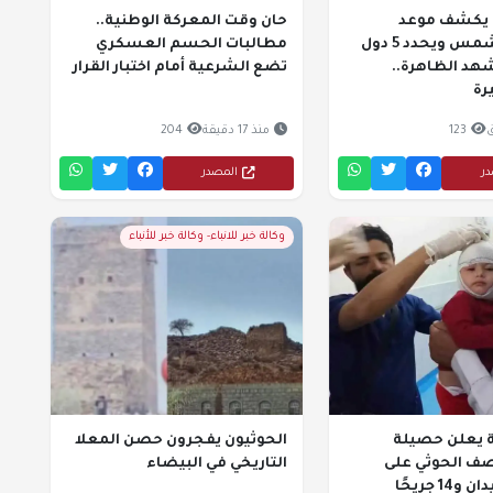
 يكشف موعد
حان وقت المعركة الوطنية..
كسوف الشمس ويحدد 5 دول
مطالبات الحسم العسكري
هد الظاهرة..
تضع الشرعية أمام اختبار القرار
رة
123
منذ 17 دقيقة
204
در
المصدر
وكالة خبر للانباء- وكالة خبر للأنباء
ة يعلن حصيلة
الحوثيون يفجرون حصن المعلا
صف الحوثي على
التاريخي في البيضاء
1 جريحًا