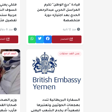
قيادة "درع الوطن" تكرم
فلكي يمني
المراسل الحربي عبدالرحمن
الحدي بعد اجتيازه دورة
عربية ستش
متخصصة
تفصيل مثي
منذ 12 ثانية
منذ 6 دقائق
المصدر
المص
عدن الغد- محليات
البعد الرابع
السفارة البريطانية تندد
وزير الصح
بهجمات الحوثيين وتعتبرها
ضحايا الق
تصعيداً لا يخدم الشعب اليمني
مأرب: شهيدان و4