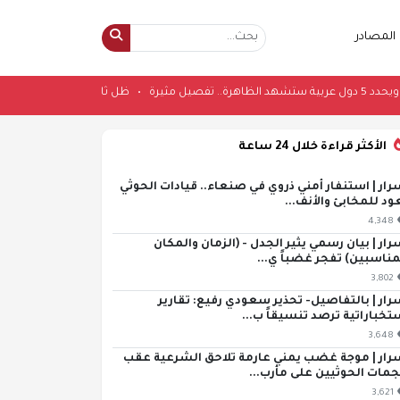
المصادر
ظاهرة.. تفصيل مثيرة
•
ظل ثابتا في مكانه ل
الأكثر قراءة خلال 24 ساعة
رار | استنفار أمني ذروي في صنعاء.. قيادات الحوثي
ود للمخابئ والأنف...
4,348
رار | بيان رسمي يثير الجدل - (الزمان والمكان
مناسبين) تفجر غضباً ي...
3,802
رار | بالتفاصيل- تحذير سعودي رفيع: تقارير
تخباراتية ترصد تنسيقاً ب...
3,648
رار | موجة غضب يمني عارمة تلاحق الشرعية عقب
مات الحوثيين على مأرب...
3,621