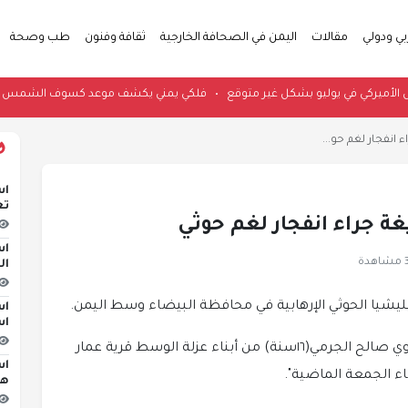
بي ودولي
مقالات
اليمن في الصحافة الخارجية
ثقافة وفنون
طب وصحة
•
فلكي يمني يكشف موعد كسوف الشمس ويحدد 5 دول عربية ستشهد ال
 انفجار لغم حو...
اس
تع
غة جراء انفجار لغم حوثي
اس
دة
ال
ليشيا الحوثي الإرهابية في محافظة البيضاء وسط اليمن.
اس
اس
وقالت مصادر حقوقية، إن الطفل "علي عوض علوي صالح الجرمي(١٦سنة) من أبناء عزلة الوسط قرية عمار
اس
ء الجمعة الماضية".
هج