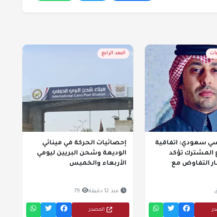
يات
البعد الرابع
ي سعودي: اتفاقية
إحصائيات الحركة في مينائي
 المشترك تؤكد
الوديعة وشحن البريين ليومي
ر التفاوض مع
الأربعاء والخميس
منذ 12 دقيقة
79
در
المصدر