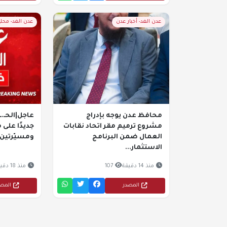
عدن الغد- أخبار عدن
عدن الغد- محل
محافظ عدن يوجه بإدراج
عاجل|الحـ.
مشروع ترميم مقر اتحاد نقابات
العمال ضمن البرنامج
ومسيّرتين
الاستثمار...
منذ 14 دقيقة
107
منذ 18 دقيقة
المصدر
المص