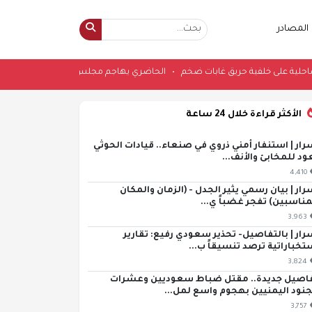
المصادر
دة بلدة ساحلية على خلفية حريق غابات ضخم
•
الحاضري يهاجم مجلس القيادة: لماذا
الأكثر قراءة خلال 24 ساعة
رار | استنفار أمني ذروي في صنعاء.. قيادات الحوثي
ود للمخابئ والأنف...
4,410
رار | بيان رسمي يثير الجدل - (الزمان والمكان
مناسبين) تفجر غضباً ي...
3,963
رار | بالتفاصيل- تحذير سعودي رفيع: تقارير
تخباراتية ترصد تنسيقاً ب...
3,824
اصيل جديدة.. مقتل ضباط سعوديين وعشرات
جنود اليمنيين بهجوم واسع لمل...
3,757