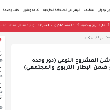
بي ودولي
مقالات
اليمن في الصحافة الخارجية
ثقافة وفنون
طب وصحة
ة لخفض أسعار البنزين وتخفيف أعباء المستهلكين
•
الشرطة اليونانية تعتقل عم
شروع النوعي (دور...
اس
تع
شن المشروع النوعي (دور وحدة
 ضمن الإطار االتربوي والمجتمعي)
اس
ال
اس
اس
تف
ال