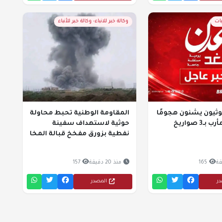
يات
وكالة خبر للانباء- وكالة خبر للأنباء
ـوثيون يشنون هجومًا
المقاومة الوطنية تحبط محاولة
جديدًا على مأرب بـ3 صواريخ
حوثية لاستهداف سفينة
نفطية بزورق مفخخ قبالة المخا
165
منذ 20 دقيقة
157
در
المصدر