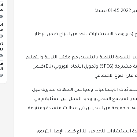
اس
هج
اس
مبن
 (دور وحدة الاستشارات للحد من النزاع ضمن الإطار
تط
لل
 النسوية للتنمية بالتنسيق مع مكتب التربية والتعليم
في
بمديرية غيل باوزير ودعم منظمة البحث عن أرضية مشتركة (SFCG) وتمويل الاتحاد الاوروبي (EU)ضمن
ال
على النوع الاجتماعي
صائيات الاجتماعيات ومجالس الامهات بمديرية غيل
يمية والمجتمع المحلي وتوحيد العمل بين ممثليهم في
فيها مجموعة من المدربين في مجالات متعددة ومتنوعة
الاستشارات للحد من النزاع ضمن الإطار التربوي