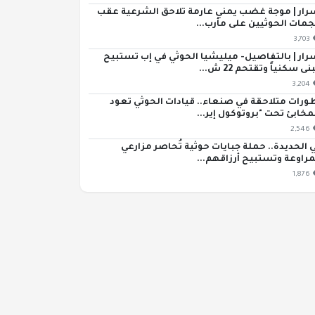
رار | موجة غضب يمني عارمة تلاحق الشرعية عقب
مات الحوثيين على مأرب...
3,703
رار | بالتفاصيل- ميليشيا الحوثي في إب تستبيح
ى سكنياً وتقتحم 22 ش...
3,204
ورات متلاحقة في صنعاء.. قيادات الحوثي تعود
مخابئ تحت "بروتوكول إير...
2,546
 الحديدة.. حملة جبايات حوثية تُحاصر مزارعي
مراوعة وتستبيح أرزاقهم...
1,876