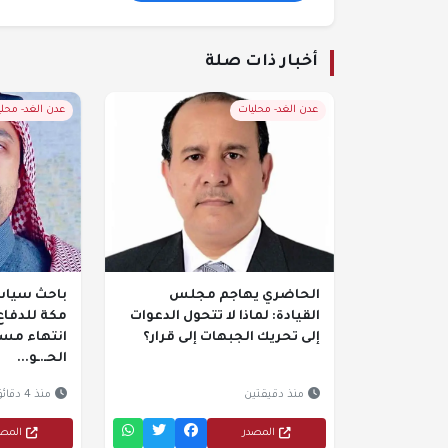
أخبار ذات صلة
عدن الغد- محليات
عدن الغد- محل
الحاضري يهاجم مجلس
باحث سياس
القيادة: لماذا لا تتحول الدعوات
مكة للدفاع
إلى تحريك الجبهات إلى قرار؟
انتهاء مسا
الحـ.ـو...
منذ دقيقتين
منذ 4 دقائق
المصدر
المص