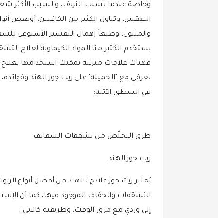
وخاصة عندما تُسبب النزيف، والسبب الأكثر شعبي
الطقس، وتناول الكثير من الكافيين، أوبعض أنو
والمنثول، وطبعاً إهمال التقشير الأسبوعي للشف
يستخدم الكثير منا المواد الكيماوية لعلاج التشقق
فهناك علاجات منزلية يمكنك استخدامها لعلاج
تعرفي مع "الجميلة" على زيت جوز الهند وفوائده
في السطور الآتية:
طرق التخلّص من تشققات الشفايف
زيت جوز الهند
يُعتبر زيت جوز علادج تالهند من أفضل أنواع الزيوت
التشققات والجفاف الموجود فيها، كما أن الإستخ
إلى وردي مع مرور الوقت، وطريقته كالآتي: