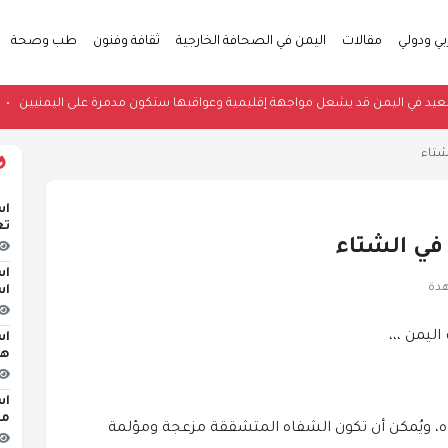
بي ودولي
مقالات
اليمن في الصحافة الخارجية
ثقافة وفنون
طب وصحة
مي: التصعيد في اليمن قد يشعل مواجهة إقليمية وعواقبها ستكون مدمرة على اليم
شتاء
اس
تع
في الشتاء
اس
اس
اس
هج
اس
مبن
 ويُمكن أن تكون الشفاه المتشققة مزعجة ومؤلمة