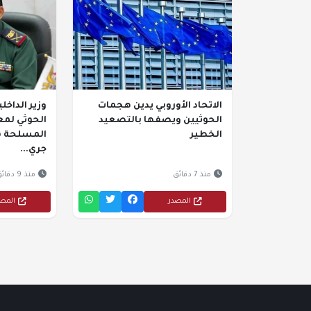
الاتحاد الأوروبي يدين هجمات
وزير الداخ
الحوثيين ويصفها بالتصعيد
الحوثي لم
الخطير
المسلحة ف
جري...
منذ 7 دقائق
منذ 9 دقائق
المصدر
المص