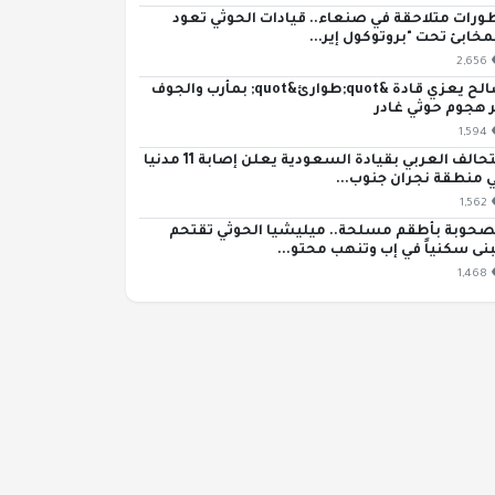
ورات متلاحقة في صنعاء.. قيادات الحوثي تعود
مخابئ تحت "بروتوكول إير...
2,656
صالح يعزي قادة &quot;طوارئ&quot; بمأرب والجوف
ر هجوم حوثي غادر
1,594
التحالف العربي بقيادة السعودية يعلن إصابة 11 مدنيا
 منطقة نجران جنوب...
1,562
حوبة بأطقم مسلحة.. ميليشيا الحوثي تقتحم
نى سكنياً في إب وتنهب محتو...
1,468