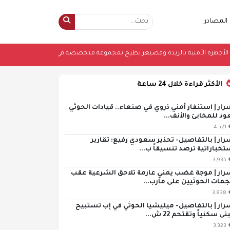
المصادر
نيين
•
الأجهزة الأمنية بالريدة وقصيعر تطيح بمجموعة متخصصة في سرقة الدراج
الأكثر قراءة خلال 24 ساعة
رار | استنفار أمني ذروي في صنعاء.. قيادات الحوثي
ود للمخابئ والأنف...
4,521
رار | بالتفاصيل- تحذير سعودي رفيع: تقارير
تخباراتية ترصد تنسيقاً ب...
3,935
رار | موجة غضب يمني عارمة تلاحق الشرعية عقب
مات الحوثيين على مأرب...
3,838
رار | بالتفاصيل- ميليشيا الحوثي في إب تستبيح
ى سكنياً وتقتحم 22 ش...
3,323