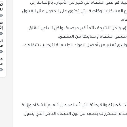
ة هو لعق الشفاه في كثير من الأحيان، بالإضافة إلى
تط
لل
اع المسكنات وخاصة التي تحتوي على الكحول مثل الفينول
اه.
إث
، ولكن النتيجة دائماً غير مرضية، ولكن لا داعي للقلق،
 تشقق الشفاه وحمايتها من التشقق.
، والذي يُعتبر من أفضل المواد الطبيعية لترطيب شفاهك،
في
مص
مب
 المُطريّة والمُرطبّة التي تُساعد على تنعيم الشفاه وإزالة
دام المتكرر له يخفف من لون الشفاه الداكن الذي يتحول