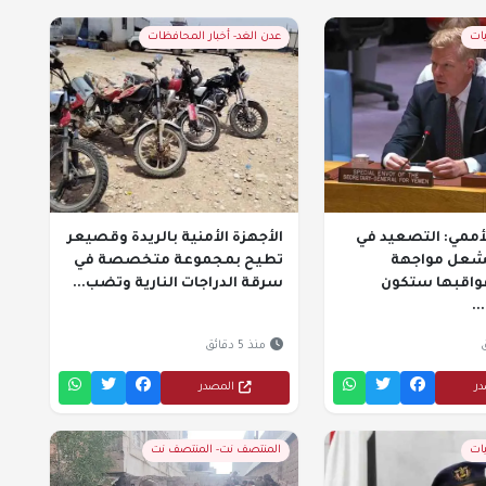
يات
عدن الغد- أخبار المحافظات
أممي: التصعيد في
الأجهزة الأمنية بالريدة وقصيعر
يشعل مواجهة
تطيح بمجموعة متخصصة في
عواقبها ستكون
سرقة الدراجات النارية وتضب...
.
منذ 5 دقائق
در
المصدر
يات
المنتصف نت- المنتصف نت