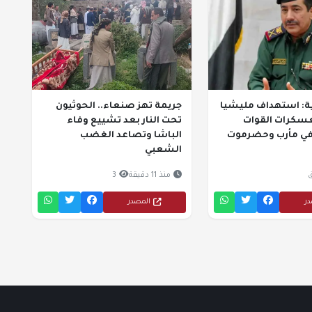
لية: استهداف مليشيا
جريمة تهز صنعاء.. الحوثيون
عسكرات القوات
تحت النار بعد تشييع وفاء
ي مأرب وحضرموت
الباشا وتصاعد الغضب
الشعبي
منذ 11 دقيقة
3
در
المصدر