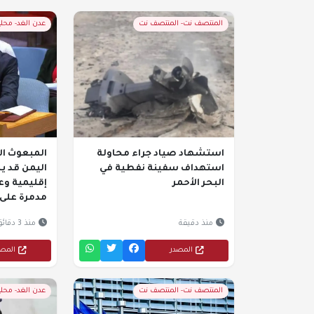
المنتصف نت- المنتصف نت
عدن الغد- محل
استشهاد صياد جراء محاولة
المبعوث ال
استهداف سفينة نفطية في
اليمن قد 
البحر الأحمر
إقليمية و
مدمرة على..
منذ دقيقة
منذ 3 دقائق
المصدر
المص
المنتصف نت- المنتصف نت
عدن الغد- محل