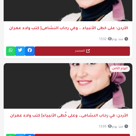
الأردن: على خطى الأنبياء .. وفي رحاب النشامى| كتب ولاء عمران
منذ يوم
1,532
المصدر
اليوم الثامن
الأردن: في رحاب النشامى… وعلى خُطى الأنبياء| كتب ولاء عمران
منذ يوم
1,595