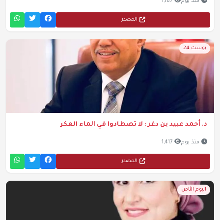
منذ يوم
1,187
المصدر
بوست 24
د. أحمد عبيد بن دغر : لا تصطادوا في الماء العكر
منذ يوم
1,417
المصدر
اليوم الثامن