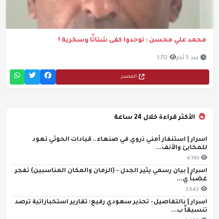
محمد علي محسن : توحدوا كفى شتاتًا وسخرية !
منذ 5 أيام
3,712
المصدر
الأكثر قراءة خلال 24 ساعة
اسرار | استنفار أمني ذروي في صنعاء.. قيادات الحوثي تعود
للمخابئ والأنف...
4,190
اسرار | بيان رسمي يثير الجدل - (الزمان والمكان المناسبين) تفجر
غضباً ي...
3,642
اسرار | بالتفاصيل- تحذير سعودي رفيع: تقارير استخباراتية ترصد
تنسيقاً ب...