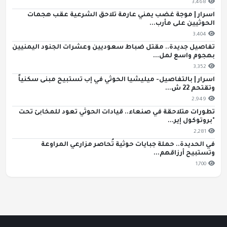
3,468
اسرار | موجة غضب يمني عارمة تلاحق الشرعية عقب هجمات
الحوثيين على مأرب...
3,404
تفاصيل جديدة.. مقتل ضباط سعوديين وعشرات الجنود اليمنيين
بهجوم واسع لمل...
3,352
اسرار | بالتفاصيل- ميليشيا الحوثي في إب تستبيح مبنى سكنياً
وتقتحم 22 ش...
2,949
تطورات متلاحقة في صنعاء.. قيادات الحوثي تعود للمخابئ تحت
"بروتوكول إير...
2,281
في الحديدة.. حملة جبايات حوثية تُحاصر مزارعي المراوعة
وتستبيح أرزاقهم...
1,700