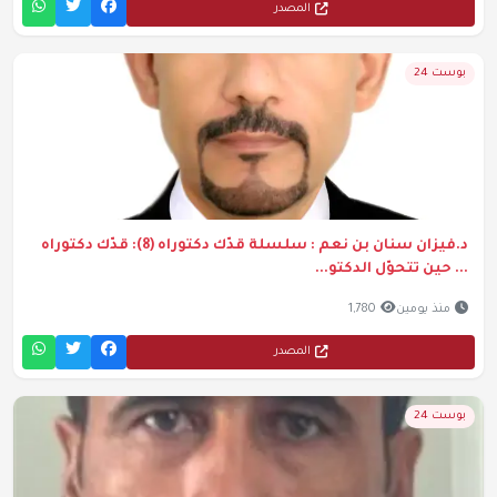
المصدر
بوست 24
د.فيزان سنان بن نعم : سلسلة قدّك دكتوراه (8): قدّك دكتوراه
... حين تتحوّل الدكتو...
منذ يومين
1,780
المصدر
بوست 24