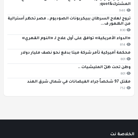
المشترك&quot;
946
تروج لعلاج السرطان ببيكربونات الصوديوم.. مصر تحظر أسترالية
من الظهور ف...
830
«الدواء الأمريكية» توافق على أول علاج لـ «النوم القهري»
814
محكمة أميركية تأمر شركة ميتا بدفع نحو نصف مليار دولار
801
وطن تحت ظلّ المليشيات ..
801
مقتل 97 شخصاً جراء الفيضانات في شمال شرق الهند
752
الخلاصة نت