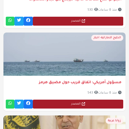
منذ 8 ساعات
530
المصدر
الخليج الاماراتية- اخبار
مسؤول أمريكي: اتفاق قريب حول مضيق هرمز
منذ 8 ساعات
543
المصدر
زوايا عربية