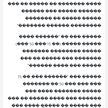
���� ������� �� ����� �� ���
������ ����� ��� ������
����� ����� �� �������
�������� ������ �������”..
����� ��� �� “������ ����
����� ����� (�� 15 ��� 50 ���)
����� �������� �������
������� ��� ����� �� ���
����� ��� ���� ������”.
����� ��� “������ ��� �� 15
��� ��� ��� 50 �� �������
����� ������� ���� ���
������ ��� ���� ����� �� ���
��� ����� �� �����̡ ���� ���