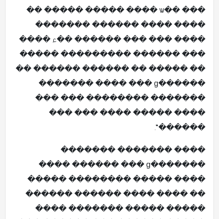
��� ��ѡ ���� ����� ����� ��
���� ���� ������ �������
���� ��� ��� ������ ��ء ����
��� ������ ��������� �����
�� ����� �� ������ ������ ��
������ɡ ��� ���� �������
������� �������� ��� ���
���� ����� ���� ��� ���
������”.
���� ������� �������
�������ɡ ��� ������ ����
���� ����� �������� �����
�� ���� ���� ������ ������
����� ����� ������� ����