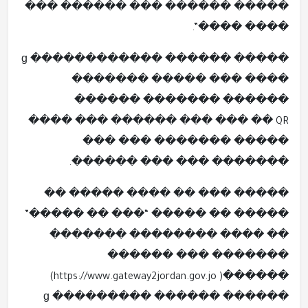
����� ������ ��� ������ ���
���� ����”.
����� ������ ������ɡ ������
������� ����� ��� ����
������ ������� ������
������ ��� ��� �� QR ��� ����
����� ������� ��� ���
������� ��� ��� ������.
����� ��� �� ���� ����� ��
����� �� ����� “��� �� �����”
�� ���� �������� �������
������� ��� ������
������( https://www.gateway2jordan.gov.jo)
������ ������ �����ɡ ����