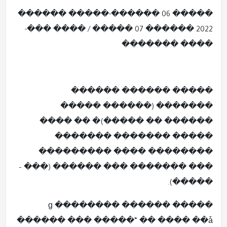
����� 06 ������-����� ������
2022 ������ 07 ����� / ���� ���-
���� �������
����� ������ ������
������� (������ �����
������ �� �����)� �� ����
����� ������� �������
�������� ���� ���������
��� ������� ��� ������ (��� –
�����).
����� ������ ������ɡ ��
���� ��ǡ �� “����� ��� ������