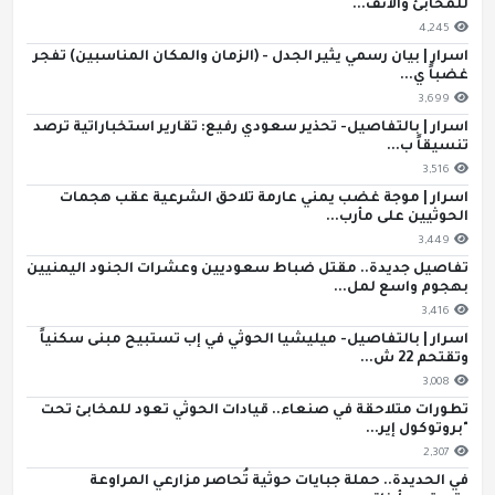
للمخابئ والأنف...
4,245
اسرار | بيان رسمي يثير الجدل - (الزمان والمكان المناسبين) تفجر
غضباً ي...
3,699
اسرار | بالتفاصيل- تحذير سعودي رفيع: تقارير استخباراتية ترصد
تنسيقاً ب...
3,516
اسرار | موجة غضب يمني عارمة تلاحق الشرعية عقب هجمات
الحوثيين على مأرب...
3,449
تفاصيل جديدة.. مقتل ضباط سعوديين وعشرات الجنود اليمنيين
بهجوم واسع لمل...
3,416
اسرار | بالتفاصيل- ميليشيا الحوثي في إب تستبيح مبنى سكنياً
وتقتحم 22 ش...
3,008
تطورات متلاحقة في صنعاء.. قيادات الحوثي تعود للمخابئ تحت
"بروتوكول إير...
2,307
في الحديدة.. حملة جبايات حوثية تُحاصر مزارعي المراوعة