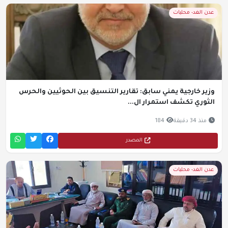
عدن الغد- محليات
وزير خارجية يمني سابق: تقارير التنسيق بين الحوثيين والحرس
الثوري تكشف استمرار ال...
منذ 34 دقيقة
184
المصدر
عدن الغد- محليات