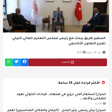
السفير طريق يبحث مع رئيس مجلس التعليم العالي التركي
تعزيز التعاون الأكاديمي
منذ 16 دقيقة
144
المصدر
الأكثر قراءة خلال 24 ساعة
اسرار | استنفار أمني ذروي في صنعاء.. قيادات الحوثي تعود
للمخابئ والأنف...
4,278
اسرار | بيان رسمي يثير الجدل - (الزمان والمكان المناسبين) تفجر