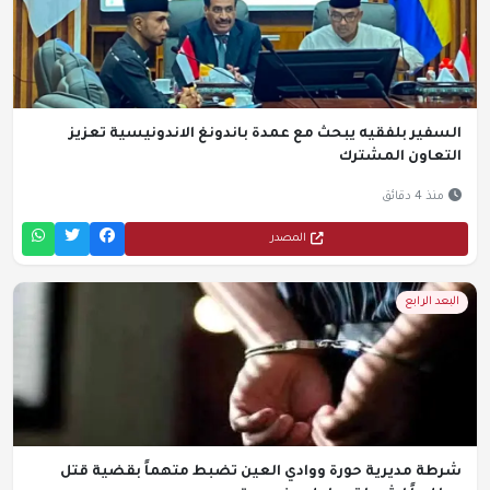
السفير بلفقيه يبحث مع عمدة باندونغ الاندونيسية تعزيز
التعاون المشترك
منذ 4 دقائق
المصدر
البعد الرابع
شرطة مديرية حورة ووادي العين تضبط متهماً بقضية قتل