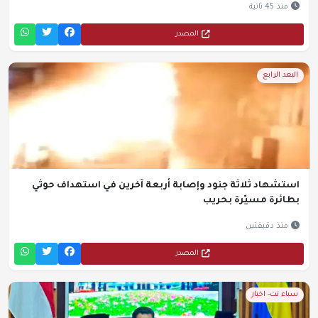
منذ 45 ثانية
المصدر
البعد الرابع
استشهاد ثلاثة جنود وإصابة أربعة آخرين في استهداف حوثي
بطائرة مسيّرة بحريب
منذ دقيقتين
المصدر
سباء نت- اخبار