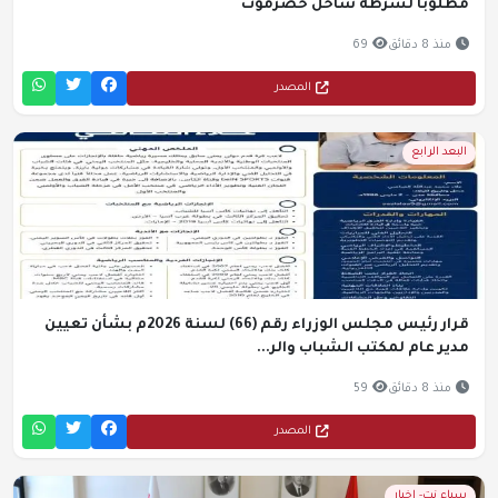
مطلوباً لشرطة ساحل حضرموت
منذ 8 دقائق
69
المصدر
البعد الرابع
قرار رئيس مجلس الوزراء رقم (66) لسنة 2026م بشأن تعيين
مدير عام لمكتب الشباب والر...
منذ 8 دقائق
59
المصدر
سباء نت- اخبار