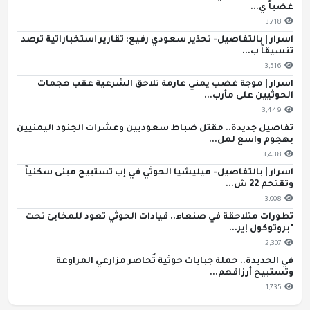
غضباً ي...
3,718
اسرار | بالتفاصيل- تحذير سعودي رفيع: تقارير استخباراتية ترصد
تنسيقاً ب...
3,516
اسرار | موجة غضب يمني عارمة تلاحق الشرعية عقب هجمات
الحوثيين على مأرب...
3,449
تفاصيل جديدة.. مقتل ضباط سعوديين وعشرات الجنود اليمنيين
بهجوم واسع لمل...
3,438
اسرار | بالتفاصيل- ميليشيا الحوثي في إب تستبيح مبنى سكنياً
وتقتحم 22 ش...
3,008
تطورات متلاحقة في صنعاء.. قيادات الحوثي تعود للمخابئ تحت
"بروتوكول إير...
2,307
في الحديدة.. حملة جبايات حوثية تُحاصر مزارعي المراوعة
وتستبيح أرزاقهم...
1,735