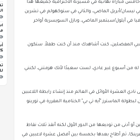
19 عاما، ثالث لقب في خامس مباراة نهائية في مسيرته الاحترافية جميعها هذا
تف
ال
ة في نيسان/أبريل الماضي، والثاني في ستوكهولم في تشرين
يا في أيلول/سبتمبر الماضي، وبازل السويسرية أواخر
اس
مبن
لاعبي المفضلين، كنت أشاهدك منذ أن كنت طفلاً. ستكون
2026 
تط
يا له من أسبوع غير عادي، لست سعيدًا لأنك هزمتني، لكنني
لل
نادي العشرة الأوائل في العالم منذ إنشاء رابطة اللاعبين
 سيكون أول بديل لبطولة الماسترز "أيه تي بي" الختامية المقررة في تورينو
أو أدنى من توديعها من الدور الأول لكنه أنقذ ثلاث نقاط
نكا، ثم أطاح بعدها بخمسة بين أفضل عشرة لاعبين في