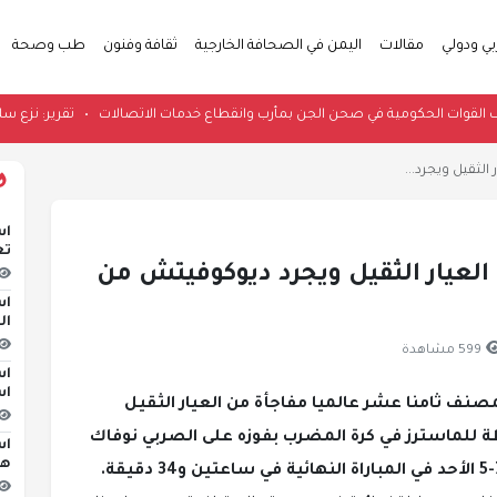
بي ودولي
مقالات
اليمن في الصحافة الخارجية
ثقافة وفنون
طب وصحة
يستهدف القوات الحكومية في صحن الجن بمأرب وانقطاع خدمات الاتصالات
•
تقر
الثقيل ويجرد...
اس
تع
 العيار الثقيل ويجرد ديوكوفيتش من
اس
ال
599 مشاهدة
اس
اس
مصنف ثامنا عشر عالميا مفاجأة من العيار الثقيل
طة للماسترز في كرة المضرب بفوزه على الصربي نوفاك
اس
هج