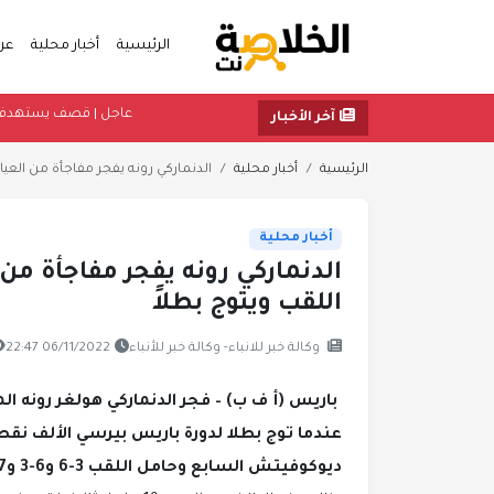
الرئيسية
أخبار محلية
عر
عاجل | قصف 
آخر الأخبار
الرئيسية
أخبار محلية
الدنماركي رونه يفجر مفاجأة من العيار 
أخبار محلية
الدنماركي رونه يفجر مفاجأة من
اللقب ويتوج بطلاً
وكالة خبر للانباء- وكالة خبر للأنباء
06/11/2022 22:47
باريس (أ ف ب) – فجر الدنماركي هولغر رونه ال
عندما توج بطلا لدورة باريس بيرسي الألف نق
ديوكوفيتش السابع وحامل اللقب 3-6 و6-3 و7-5 الأحد في المباراة النهائية في ساعتين و34 دقيقة.