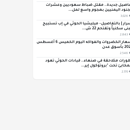
اصيل جديدة.. مقتل ضباط سعوديين وعشرات
جنود اليمنيين بهجوم واسع لمل...
3,026
رار | بالتفاصيل- ميليشيا الحوثي في إب تستبيح
ى سكنياً وتقتحم 22 ش...
2,843
أسعار الخضروات والفواكه اليوم الخميس 6 أغسطس
بأسوق عدن
2,546
ورات متلاحقة في صنعاء.. قيادات الحوثي تعود
مخابئ تحت "بروتوكول إير...
2,170