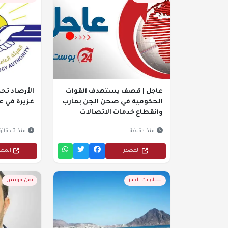
عاجل | قصف يستهدف القوات
الأرصاد تحذ
الحكومية في صحن الجن بمأرب
غزيرة في ع
وانقطاع خدمات الاتصالات
منذ دقيقة
منذ 3 دقائق
المصدر
المص
سباء نت- اخبار
يمن فويس