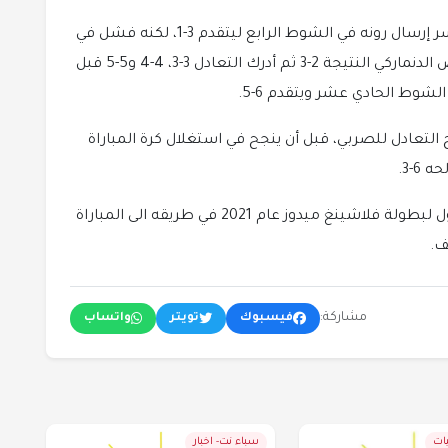
وبدا أن ديوكوفيتش قام بأصعب شيء عندما كسر إرسال رونه في الشوط الرابع ليتقدم 3-1، لكنه فشل في
التأكيد وخسر إرساله في الشوط الخامس ليقلص الدنماركي النتيجة 2-3 ثم أدرك التعادل 3-3، 4-4 و5-5 قبل
لشوط الحادي عشر ويتقدم 6-5.
لتعادل للصربي، قبل أن ينجح في استغلال كرة المباراة
6-3.
وثأر رونه لخسارته أمام ديوكوفيتش في الدور الأول لبطولة فلاشينغ ميدوز عام 2021 في طريقه الى المباراة
ف.
مشاركة:
فيسبوك
تويتر
واتساب
يات
سباء نت- اخبار