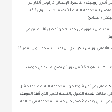
ي أندري روبليف (التاسع)، الإسباني كارلوس ألكاراس
(الأول، انسحب بعد النقطة الرابعة من الشوط الفاصل للمجموعة الثانية 1-3 بعدما خسر الاولى 3-6)،
فيتش (السابع).
وأصبح رونه أول لاعب منذ إنشاء رابطة اللاعبين المحترفين يتفوق على خمسة من أفضل 10 لاعبين في
ة).
كما أصبح أصغر متوج في دورة باريس-بيرسي منذ الألماني بوريس بيكر الذي نال لقب النسخة الأولى بعمر 18
وضرب ديوكوفيتش بقوة في المجموعة الاولى وكسبها بسهولة 6-3 من دون أن يضع نفسه في موقف
لكنه عانى في أول شوط من المجموعة الثانية عندما فشل
ي، فكانت نقطة التحول بالنسبة للأخير الذي أنقذ الموقف
وكسب الشوط قبل أن يكسر إرسال ديوكوفيتش في التالي وتقدم 2-صفر حتى حسم المجموعة في صالحه