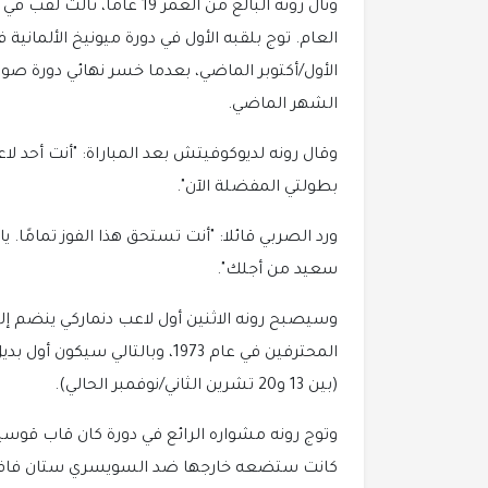
ونال رونه البالغ من العمر 
العام. توج بلقبه الأول في دورة ميونيخ الألماني
الأول/أكتوبر الماضي، بعدما خسر نهائي دورة صوف
الشهر الماضي.
وقال رونه لديوكوفيتش بعد المباراة: "أنت أحد 
بطولتي المفضلة الآن".
ورد الصربي قائلا: "أنت تستحق هذا الفوز تمامًا. 
سعيد من أجلك".
وسيصبح رونه الاثنين أول لاعب دنماركي ينضم إلى 
المحترفين في عام 1973، وبالتالي
(بين 13 و20 تشرين الثاني/نوفمبر الحالي).
وتوج رونه مشواره الرائع في دورة كان قاب قوسين 
كانت ستضعه خارجها ضد السويسري ستان فافري