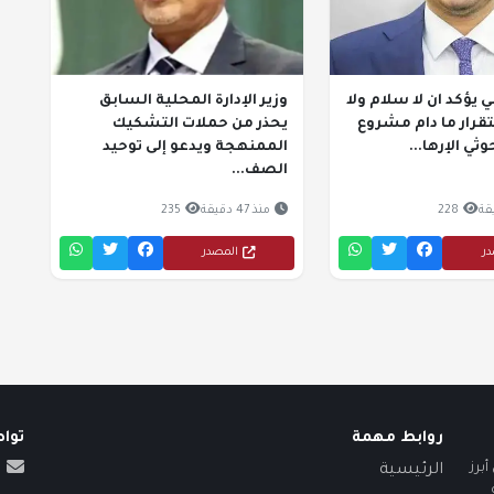
 يؤكد ان لا سلام ولا
وزير الإدارة المحلية السابق
تقرار ما دام مشروع
يحذر من حملات التشكيك
ثي الإرها...
الممنهجة ويدعو إلى توحيد
الصف...
228
منذ 47 دقيقة
235
در
المصدر
روابط مهمة
توا
برز
الرئيسية