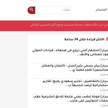
المصادر
ير: نزع سلاح حزب الله يتطلب مسارا سياسيا ودورا أكبر للجيش اللبناني
•
الأرصاد ت
الأكثر قراءة خلال 24 ساعة
رار | استنفار أمني ذروي في صنعاء.. قيادات الحوثي
ود للمخابئ والأنف...
3,862
رار | بيان رسمي يثير الجدل - (الزمان والمكان
مناسبين) تفجر غضباً ي...
3,455
رار | بالتفاصيل- تحذير سعودي رفيع: تقارير
تخباراتية ترصد تنسيقاً ب...
3,380
رار | موجة غضب يمني عارمة تلاحق الشرعية عقب
مات الحوثيين على مأرب...
3,210