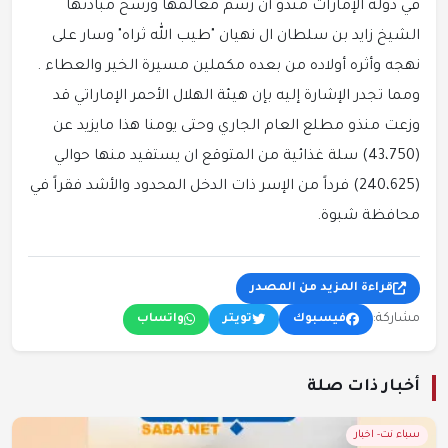
في دولة الإمارات منذو أن رسم معالمها ورسخ مبادئها
الشيخ زايد بن سلطان ال نهيان "طيب الله ثراه" وسار على
نهجه وأثره أولاده من بعده مكملين مسيرة الخير والعطاء .
ومما تجدر الإشارة إليه بإن هيئة الهلال الأحمر الإماراتي قد
وزعت منذو مطلع العام الجاري وحتى يومنا هذا مايزيد عن
(43،750) سلة غذائية من المتوقع ان يستفيد منها حوالي
(240،625) فرداً من الإسر ذات الدخل المحدود والأشد فقراً في
محافظة شبوة.
قراءة المزيد من المصدر
مشاركة:
فيسبوك
تويتر
واتساب
أخبار ذات صلة
سباء نت- اخبار