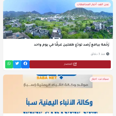
عدن الغد- أخبار المحافظات
رَخَمة بيافع رُصد تودّع طفلين غرقًا في يوم واحد
منذ 3 دقائق
المصدر
سباء نت- اخبار