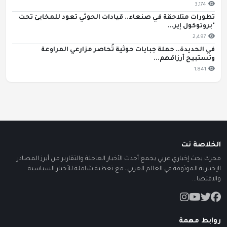
3,174
تطورات متلاحقة في صنعاء.. قيادات الحوثي تعود للمخابئ تحت
"بروتوكول إير...
2,497
في الحديدة.. حملة جبايات حوثية تُحاصر مزارعي المراوعة
وتستبيح أرزاقهم...
1,841
الخلاصة نت
محرك بحث إخباري عربي يجمع أحدث الأخبار العاجلة والتقارير من أبرز المصادر
الإخبارية الموثوقة في العالم العربي، مع تغطية شاملة للأخبار السياسية
والاقتصا...
روابط مهمة