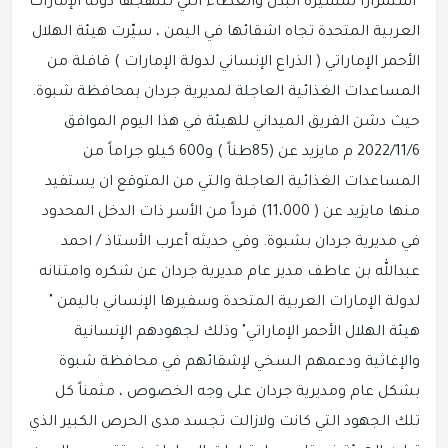
استمراراً لمسيرة البذل والعطاء التي تنتهجها دولة الإمارات
العربية المتحدة تجاه اشقائها في اليمن ، سيّرت هيئة الهلال
الأحمر الإماراتي ( الذراع الإنساني لدولة الإمارات ) قافلة من
المساعدات الغذائية العاجلة لمديرية جردان بمحافظة شبوة.
حيث دشن الفريق الميداني للهيئة في هذا اليوم الموافق
2022/11/6 م مايزيد عن (85طناً ) و600 كيلو جراماً من
المساعدات الغذائية العاجلة والتي من المتوقع ان يستفيد
منها مايزيد عن ( 11،000) فرداً من الأسر ذات الدخل المحدود
في مديرية جردان بشبوة. وفي حديثه أعرب الأستاذ / احمد
عبدالله بن عاطف مدير عام مديرية جردان عن شكره وامتنانه
لدولة الإمارات العربية المتحدة وسفيرها الإنساني باليمن "
هيئة الهلال الأحمر الإماراتي" وذلك لجهودهم الإنسانية
والإغاثية ودعمهم السخي لإشقائهم في محافظة شبوة
بشكل عام ومديرية جردان على وجه الخصوص ، مثمناً كل
تلك الجهود التي كانت ولازالت تجسد مدى الحرص الكبير الذي