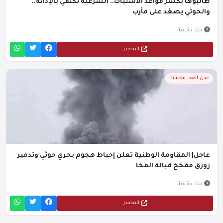
طالبوها بكسر قواعد الاشتباك.. الشرعية تكتفي بالإدانة..
والحوثي يصعّد على مأرب
منذ دقيقة
المصدر
عدن الغد- محليات
عاجل| المقاومة الوطنية تعلن إحباط هجوم بحري حوثي وتدمير
زورق مفخخ قبالة المخا
منذ دقيقة
المصدر