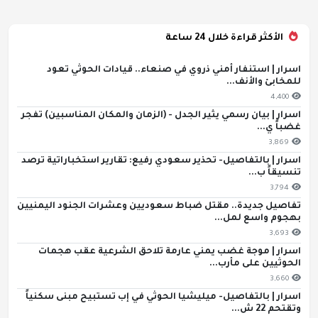
الأكثر قراءة خلال 24 ساعة
اسرار | استنفار أمني ذروي في صنعاء.. قيادات الحوثي تعود
للمخابئ والأنف...
4,400
اسرار | بيان رسمي يثير الجدل - (الزمان والمكان المناسبين) تفجر
غضباً ي...
3,869
اسرار | بالتفاصيل- تحذير سعودي رفيع: تقارير استخباراتية ترصد
تنسيقاً ب...
3,794
تفاصيل جديدة.. مقتل ضباط سعوديين وعشرات الجنود اليمنيين
بهجوم واسع لمل...
3,693
اسرار | موجة غضب يمني عارمة تلاحق الشرعية عقب هجمات
الحوثيين على مأرب...
3,660
اسرار | بالتفاصيل- ميليشيا الحوثي في إب تستبيح مبنى سكنياً
وتقتحم 22 ش...