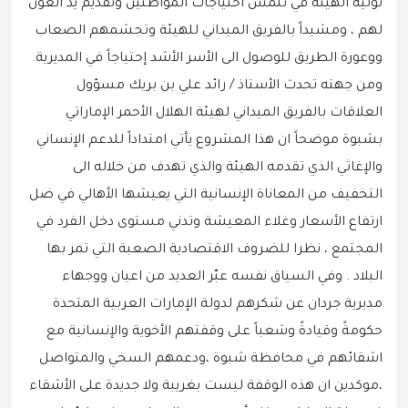
توليه الهيئة في تلمس احتياجات المواطنين وتقديم يد العون
لهم ، ومشيداً بالفريق الميداني للهيئة وتجشمهم الصعاب
ووعورة الطريق للوصول الى الأسر الأشد إحتياجاً في المديرية.
ومن جهته تحدث الأستاذ / رائد علي بن بريك مسؤول
العلاقات بالفريق الميداني لهيئة الهلال الأحمر الإماراتي
بشبوة موضحاً ان هذا المشروع يأتي امتداداً للدعم الإنساني
والإغاثي الذي تقدمه الهيئة والذي تهدف من خلاله الى
التخفيف من المعاناة الإنسانية التي يعيشها الأهالي في ضل
ارتفاع الأسعار وغلاء المعيشة وتدني مستوى دخل الفرد في
المجتمع ، نظرا للضروف الاقتصادية الصعبة التي تمر بها
البلاد . وفي السياق نفسه عبّر العديد من اعيان ووجهاء
مديرية جردان عن شكرهم لدولة الإمارات العربية المتحدة
حكومةً وقيادةً وشعباً على وقفتهم الأخوية والإنسانية مع
اشقائهم في محافظة شبوة ،ودعمهم السخي والمتواصل
،موكدين ان هذه الوقفة ليست بغريبة ولا جديدة على الأشقاء