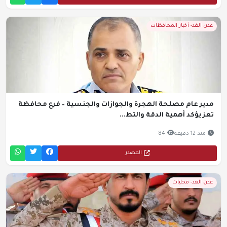
عدن الغد- أخبار المحافظات
مدير عام مصلحة الهجرة والجوازات والجنسية – فرع محافظة
تعز يؤكد أهمية الدقة والتط...
منذ 12 دقيقة
84
المصدر
عدن الغد- محليات