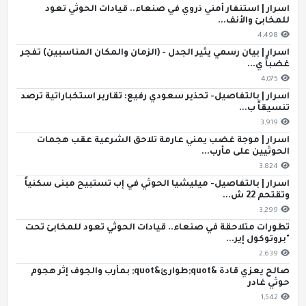
اسرار | استنفار أمني ذروي في صنعاء.. قيادات الحوثي تعود
للمخابئ والأنف...
4,498
اسرار | بيان رسمي يثير الجدل - (الزمان والمكان المناسبين) تفجر
غضباً ي...
4,075
اسرار | بالتفاصيل- تحذير سعودي رفيع: تقارير استخباراتية ترصد
تنسيقاً ب...
3,919
اسرار | موجة غضب يمني عارمة تلاحق الشرعية عقب هجمات
الحوثيين على مأرب...
3,824
اسرار | بالتفاصيل- ميليشيا الحوثي في إب تستبيح مبنى سكنياً
وتقتحم 22 ش...
3,299
تطورات متلاحقة في صنعاء.. قيادات الحوثي تعود للمخابئ تحت
"بروتوكول إير...
2,639
صالح يعزي قادة &quot;طوارئ&quot; بمأرب والجوف إثر هجوم
حوثي غادر
1,542