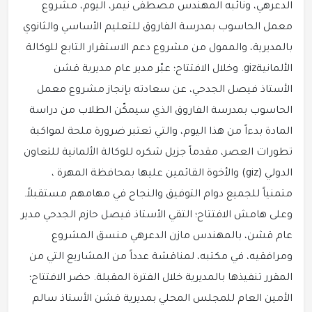
الدعرهي، ونائبه المهندس مصطفى نيمر، اليوم، مشروع
معمل الحاسوب بمدرسة الفاروق للتعليم الأساسي والثانوي
بالمديرية، والممول من مشروع دعم الاستقرار التابع للوكالة
الألمانيةgiz. وخلال الافتتاح؛ عبّر مدير عام مديرية قشن
الأستاذ فيصل الجدحي، عن سعادته بإنجاز مشروع معمل
الحاسوب بمدرسة الفاروق الذي سيمكّن الطلاب من دراسة
المادة بدءاً من هذا اليوم، والتي تعتبر ضرورة ملحة لمواكبة
تطورات العصر، مقدماً جزيل شكره للوكالة الألمانية للتعاون
الدولي (giz) والأخوة القائمين عليها بمحافظة المهرة ،
متمنياً للجميع دوام التوفيق والنجاح في مهامهم مستقبلاً.
وعلى هامش الافتتاح؛ التقي الأستاذ فيصل حازم الجدحي مدير
عام قشن، بالمهندس مازن الدعرهي منسق المشروع
ومرافقيه، في مكتبه، لمناقشة عدداً من المشاريع التي من
المقرر تنفيذها بالمديرية خلال الفترة المقبلة. حضر الافتتاح؛
الأمين العام للمجلس المحلي بمديرية قشن الأستاذ سالم