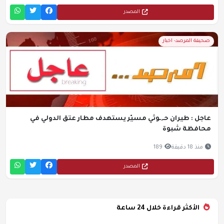
المصدر
صحيفة المرصد- اخبار
عاجل : طيران حـ,ـوثي مسيّر يستهدف مطار عتق الدولي في
محافظة شبوة
منذ 18 دقيقة
189
المصدر
الأكثر قراءة خلال 24 ساعة