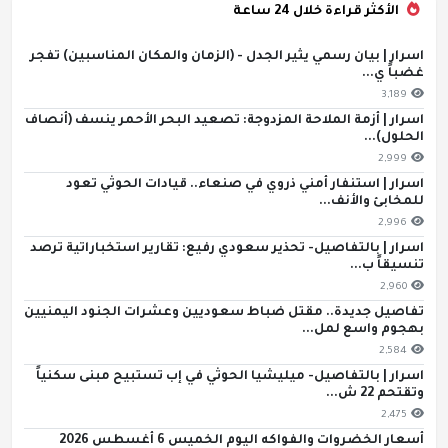
الأكثر قراءة خلال 24 ساعة
اسرار | بيان رسمي يثير الجدل - (الزمان والمكان المناسبين) تفجر
غضباً ي...
3,189
اسرار | أزمة الملاحة المزدوجة: تصعيد البحر الأحمر ينسف (أنصاف
الحلول)...
2,999
اسرار | استنفار أمني ذروي في صنعاء.. قيادات الحوثي تعود
للمخابئ والأنف...
2,996
اسرار | بالتفاصيل- تحذير سعودي رفيع: تقارير استخباراتية ترصد
تنسيقاً ب...
2,960
تفاصيل جديدة.. مقتل ضباط سعوديين وعشرات الجنود اليمنيين
بهجوم واسع لمل...
2,584
اسرار | بالتفاصيل- ميليشيا الحوثي في إب تستبيح مبنى سكنياً
وتقتحم 22 ش...
2,475
أسعار الخضروات والفواكه اليوم الخميس 6 أغسطس 2026