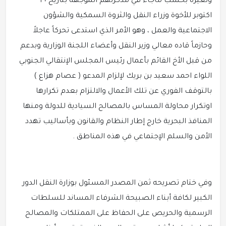
ولغيره بحسب ماجاء في مذكرتهم الموجهة بتاريخ ٣٠
اكتوبر للأخوة وزراء النقل والثروة السمكية والشؤون
الاجتماعية والعمل ، وهو الأمر الذي استدعى تحركاً عاجلاً
وحازماً قاده معالي وزير النقل وأعضاء اللجنة الوزارية وبدعم
من قبل الأخ القائم بأعمال رئيس المجلس الإنتقالي الجنوبي
اللواء احمد سعيد بن بريك لإلزام المدعو ( عصام هزاع )
بالتوقف الفوري عن تلك الأعمال والالتزام بعدم تكرارها
اوتكرار محاولة المساس بالمصالح السيادية للدولة ومنها
المنافذ البحرية خارج إطار النظام والقانون وبأساليب تهدد
الأمن والسلم الإجتماعي في هذه المناطق .
وفي ختام تصريحه ثمن المصدر المسئول بوزارة النقل الدور
الكبير لكافة أبناء الصبيحة الشرفاء المساند للسلطات
الرسمية والحريص على الحفاظ على الممتلكات والمصالح