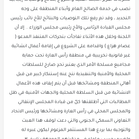
مخرجات تقرير اللجنة الفنية والخروج بنتائج وتوصيات إيجابية
تصب في خدمة الصالح العام وأبناء المنطقة على وجه
التحديد ، وقد تم رفع تلك التوصيات والنتائج للأخ نائب رئيس
مجلس القيادة الرئاسي والأخ رئيس مجلس الوزراء .. إلا أن
اللجنة وخلال هذه الأثناء تفاجأت بتحركات المتنفذ المدعو (
عصام هزاع ) واقدامه على الشروع في إقامة أعمال انشائية
غير قانونية تخريبية في منطقة رأس العارة تحت حماية
مجاميع مسلحة الأمر الذي يعتبر تحدٍ صارخ للسلطات
المحلية والأمنية والتنفيذية نتج عنه إستنكار كبير من قبل
أهالي المنطقة ومشائخها قبل أن يتم إيقاف هذه الأعمال
الانشائية من قبل السلطة المحلية والجهات الأمنية في ظل
المطالبات التي أطلقتها كلٌ من قيادة المجلس الإنتقالي
والمجلس المحلي في رأس العارة ومشائخها ورئيس الاتحاد
التعاوني السمكي الجنوبي والتي دعت لوقف هذا العبث
والتوجيه بما يردع هذا المستثمر المزعوم ليكون عبره له