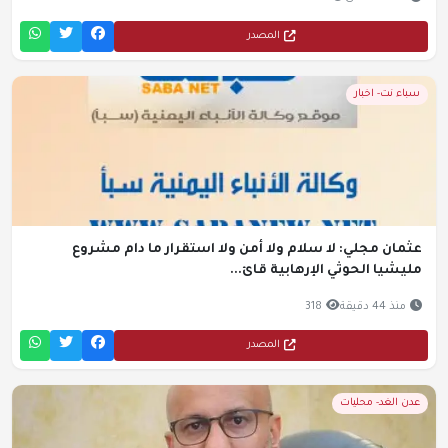
المصدر
سباء نت- اخبار
عثمان مجلي: لا سلام ولا أمن ولا استقرار ما دام مشروع
مليشيا الحوثي الإرهابية قائ...
منذ 44 دقيقة
318
المصدر
عدن الغد- محليات