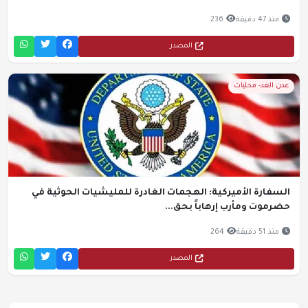
منذ 47 دقيقة
236
المصدر
عدن الغد- محليات
السفارة الأميركية: الهجمات الغادرة للمليشيات الحوثية في
حضرموت ومأرب إرهاباً بحق...
منذ 51 دقيقة
264
المصدر