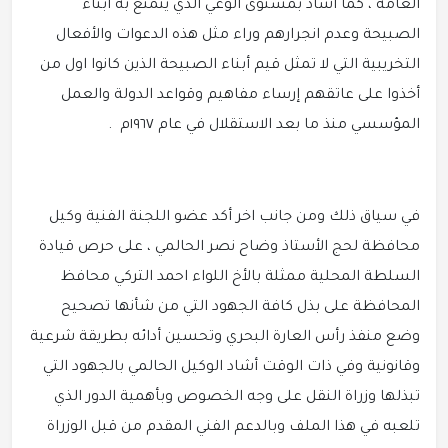
العامة ، كما أشاد بمستوى الوعي الذي يتمتع به أبناء
الصبيحة وعدم انجرارهم وراء مثل هذه الدعوات والأفعال
التخريبية التي لا تمثل قيم أبناء الصبيحة الذين كانوا اول من
أخذوا على عاتقهم إرساء مفاهيم وقواعد الدولة والعمل
المؤسسي منذ ما بعد الاستقلال في عام ١٩٦٧م .
في سياق ذلك ومن جانب اخر أكد عضو اللجنة الفنية وكيل
محافظة لحج الأستاذ وضاح نصر الحالمي ، على حرص قيادة
السلطة المحلية ممثلة بالأخ اللواء احمد التركي محافظ
المحافظة على بذل كافة الجهود التي من شأنها تصحيح
وضع منفذ رأس العارة البحري وتحسين أدائه بطريقة شرعية
وقانونية وفي ذات الوقت أشاد الوكيل الحالمي بالجهود التي
تبذلها وزراة النقل على وجه الخصوص وبأهمية الدور الذي
تلعبه في هذا الملف وبالدعم الفني المقدم من قبل الوزراة