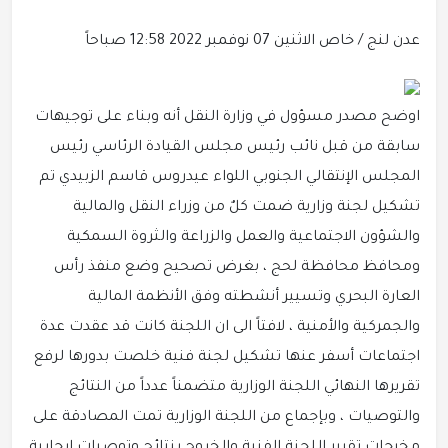
عدن لنج / خاص
الاثنين 07 نوفمبر 2022 12:58 صباحاً
اوضح مصدر مسؤول في وزارة النقل أنه وبناء على توجيهات
سابقة من قبل نائب رئيس مجلس القيادة الرئاسي رئيس
المجلس الإنتقالي الجنوبي اللواء عيدروس قاسم الزبيدي تم
تشكيل لجنة وزارية ضمت كلٌ من وزراء النقل والمالية
والشؤون الاجتماعية والعمل والزراعة والثروة السمكية
ومحافظ محافظة لحج ، بغرض تصحيح وضع منفذ رأس
العارة البحري وتسيير أنشطته وفق الأنظمة المالية
والجمركية والأمنية ، لافتاً الى ان اللجنة كانت قد عقدت عدة
اجتماعات أسفر عنها تشكيل لجنة فنية خلصت بدورها لرفع
تقريرها النهائي اللجنة الوزارية متضمناً عدداً من النتائج
والتوصيات ، وبإجماع من اللجنة الوزارية تمت المصادقة على