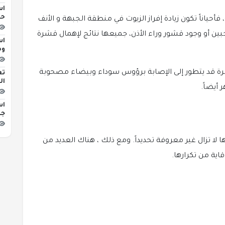
اس
حو
أحياناً تكون زيادة إفراز الزيوت في منطقة الجبهة و الأنف
ن أو وجود قشور وراء الأذن، جميعها نتائج لإهمال قشرة
اس
وه
قشرة قد يتطور إلى الإصابة برؤوس سوداء وبيضاء مصحوبة
تع
ال
 أيضاً.
اس
جد
 تزال غير معروفة تحديداً. ومع ذلك ، هناك العديد من
اية من تكرارها.