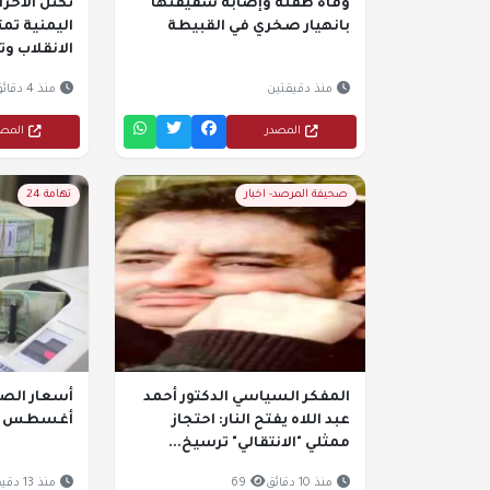
وفاة طفلة وإصابة شقيقتها
تكتل الأحزا
بانهيار صخري في القبيطة
اليمنية تم
الانقلاب وت
منذ دقيقتين
منذ 4 دقائق
المصدر
المص
صحيفة المرصد- اخبار
تهامة 24
المفكر السياسي الدكتور أحمد
عبد اللاه يفتح النار: احتجاز
أغسطس 2026 في اليمن
ممثلي "الانتقالي" ترسيخ...
منذ 10 دقائق
69
منذ 13 دقيقة