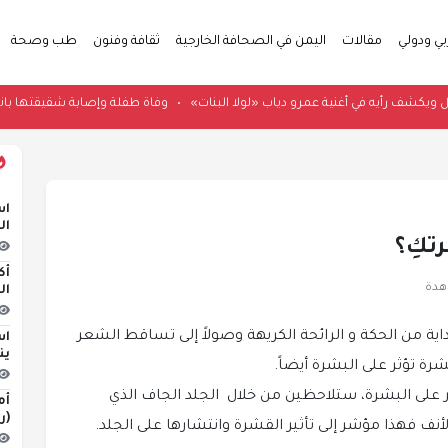
بي ودولي
مقالات
اليمن في الصحافة الخارجية
ثقافة وفنون
طب وصحة
 يثير الجدل ويكشف رأيه في أغنية عمرو دياب «لولا البنات»
•
وفاة طفلة وإصابة ش
اس
ال
تكِ؟
أك
ال
ة من الحكة و الرائحة الكريهة وصولاً إلى تساقط الشعر
اس
ين
رة تؤثر على البشرة أيضاً.
ر على البشرة، ستلاحظين من خلال الجلد الجاف الذي
أم
(ر
أنف فهذا مؤشر إلى تأثير القشرة وانتشارها على الجلد.