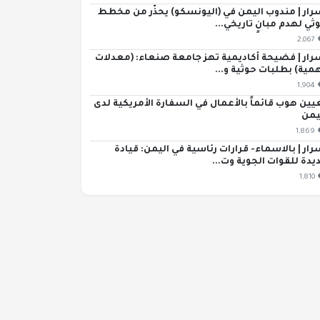
رار | مندوب اليمن في (اليونسكو) يحذّر من مخطط
ثي لهدم مبانٍ تاريخي...
2,067
رار | فضيحة أكاديمية تهز جامعة صنعاء: (معدلات
مية) بطلبات حوثية و...
1,904
يين هوب قائماً بالأعمال في السفارة الأمريكية لدى
يمن
1,869
رار | بالاسماء- قرارات رئاسية في اليمن: قيادة
يدة للقوات الجوية وت...
1,810