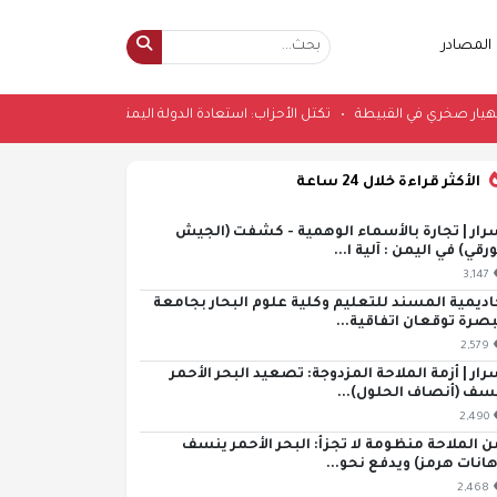
المصادر
قيقتها بانهيار صخري في القبيطة
•
تكتل الأحزاب: استعادة الدولة اليمنية تمثل ال
الأكثر قراءة خلال 24 ساعة
رار | تجارة بالأسماء الوهمية - كشفت (الجيش
ورقي) في اليمن : آلية ا...
3,147
اديمية المسند للتعليم وكلية علوم البحار بجامعة
بصرة توقعان اتفاقية...
2,579
رار | أزمة الملاحة المزدوجة: تصعيد البحر الأحمر
سف (أنصاف الحلول)...
2,490
ن الملاحة منظومة لا تجزأ: البحر الأحمر ينسف
هانات هرمز) ويدفع نحو...
2,468