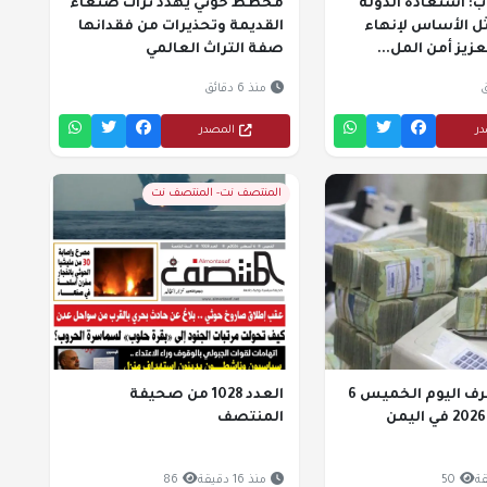
ب: استعادة الدولة
مخطط حوثي يهدد تراث صنعاء
ثل الأساس لإنهاء
القديمة وتحذيرات من فقدانها
عزيز أمن المل...
صفة التراث العالمي
منذ 6 دقائق
در
المصدر
المنتصف نت- المنتصف نت
أسعار الصرف اليوم الخميس 6
العدد 1028 من صحيفة
المنتصف
50
منذ 16 دقيقة
86