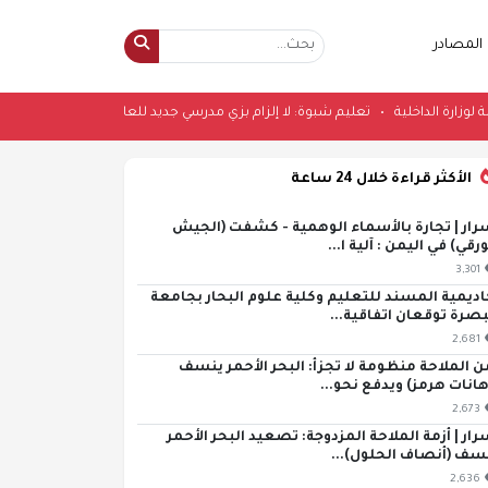
المصادر
ثة عاجلة لوزارة الداخلية
•
تعليم شبوة: لا إلزام بزي مدرسي جديد للعام الدراسي 2026-2027
الأكثر قراءة خلال 24 ساعة
رار | تجارة بالأسماء الوهمية - كشفت (الجيش
ورقي) في اليمن : آلية ا...
3,301
اديمية المسند للتعليم وكلية علوم البحار بجامعة
بصرة توقعان اتفاقية...
2,681
ن الملاحة منظومة لا تجزأ: البحر الأحمر ينسف
هانات هرمز) ويدفع نحو...
2,673
رار | أزمة الملاحة المزدوجة: تصعيد البحر الأحمر
سف (أنصاف الحلول)...
2,636