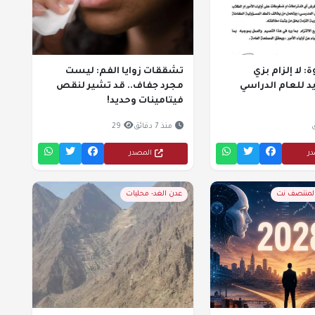
 لا إلزام بزي
تشققات زوايا الفم: ليست
 للعام الدراسي
مجرد جفاف.. قد تشير لنقص
فيتامينات وحديد!
منذ 7 دقائق
29
در
المصدر
المنتصف نت
عدن الغد- محليات