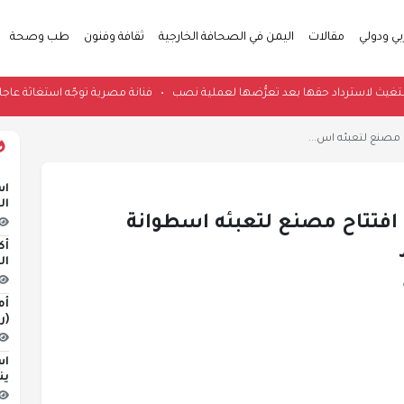
بي ودولي
مقالات
اليمن في الصحافة الخارجية
ثقافة وفنون
طب وصحة
 محمد تستغيث لاسترداد حقها بعد تعرُّضها لعملية نصب
•
فنانة مصرية توجّه استغا
 مصنع لتعبئه اس...
اس
ال
 افتتاح مصنع لتعبئه اسطوانة
أك
ال
أم
(ر
اس
ين