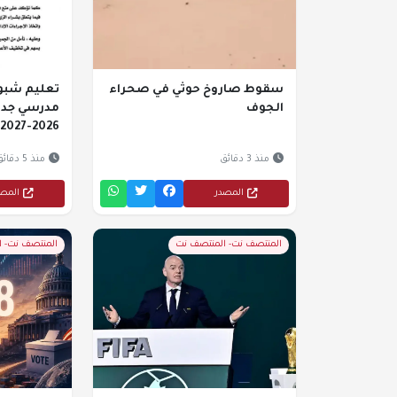
سقوط صاروخ حوثي في صحراء
تعليم شبوة:
الجوف
مدرسي جديد
2026-2027
منذ 3 دقائق
منذ 5 دقائق
المصدر
المص
المنتصف نت- المنتصف نت
المنتصف نت- 