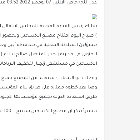
عدن لنج/ خاص
الاثنين 07 نوفمبر 2022 03:52 مساءً
شارك رئيس القيادة المحلية للمجلس الانتقالي ا
) صباح اليوم افتتاح مصنع الاكسجين وبحضور ا
مسؤلين السلطة المحلية في محافظة أبين وخلال ا
الجنوبي في مديرية زنجبار المناضل صالح سالم ( 
الاكسجين في مستشفى زنجبار لتخفيف الارباكات ا
واضاف ابو الشباب : سيتفيد من المصنع جميع م
وهذا يعد خطوه ممتازه على طريق بناء المؤسسات 
طريق استعادة الدولة بجميع مؤسساتها الجنوبي
مشيراً بذكر ان مصنع الاكسجين سينتج 100 اسطوانه يومياً