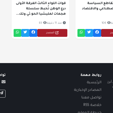
ام تقاطع السياسة
قوات اللواء الثالث الفرقة الأولى
اصطناعي والاقتصاد
درع الوطن تُحبط سلسلة
هجمات لمليشيا الحو.ثي وتك...
106
منذ 11 دقيقة
83
در
المصدر
روابط مهمة
توا
برز
الرئيسية
المصادر الإخبارية
تواصل معنا
خلاصة RSS