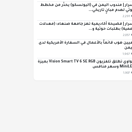
رار | مندوب اليمن في (اليونسكو) يحذّر من مخطط
ثي لهدم مبانٍ تاريخي...
2,291
رار | فضيحة أكاديمية تهز جامعة صنعاء: (معدلات
مية) بطلبات حوثية و...
2,057
يين هوب قائماً بالأعمال في السفارة الأمريكية لدى
يمن
1,967
هواوي تطلق تلفزيون Vision Smart TV 6 SE RGB بميزة
Min وسعر منافس
1,907