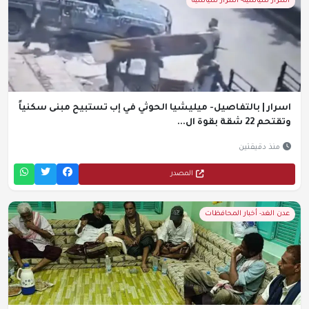
اسرار سياسية- اسرار سياسية
اسرار | بالتفاصيل- ميليشيا الحوثي في إب تستبيح مبنى سكنياً
وتقتحم 22 شقة بقوة ال...
منذ دقيقتين
المصدر
عدن الغد- أخبار المحافظات