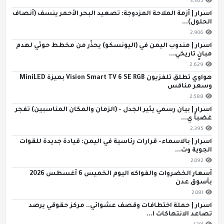
3,365
اسرار | أزمة الملاحة المزدوجة: تصعيد البحر الأحمر ينسف (أنصاف
الحلول)...
2,906
اسرار | مندوب اليمن في (اليونسكو) يحذّر من مخطط حوثي لهدم
مبانٍ تاريخي...
2,629
هواوي تطلق تلفزيون Vision Smart TV 6 SE RGB بميزة MiniLED
وسعر منافس
2,588
اسرار | بيان رسمي يثير الجدل - (الزمان والمكان المناسبين) تفجر
غضباً ي...
2,395
اسرار | بالاسماء- قرارات رئاسية في اليمن: قيادة جديدة للقوات
الجوية وت...
2,092
أسعار الخضروات والفواكه اليوم الخميس 6 أغسطس 2026
بأسوق عدن
2,081
اسرار | حملة اختطافات وقصف عشوائي.. مركز حقوقي يرصد
تصاعد الانتهاكات ا...