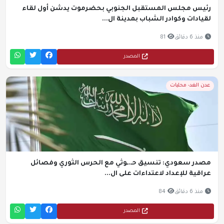
رئيس مجلس المستقبل الجنوبي بحضرموت يدشن أول لقاء
لقيادات وكوادر الشباب بمدينة ال...
منذ 6 دقائق
81
المصدر
عدن الغد- محليات
مصدر سعودي: تنسيق حـ.ـوثي مع الحرس الثوري وفصائل
عراقية للإعداد لاعتداءات على ال...
منذ 6 دقائق
84
المصدر