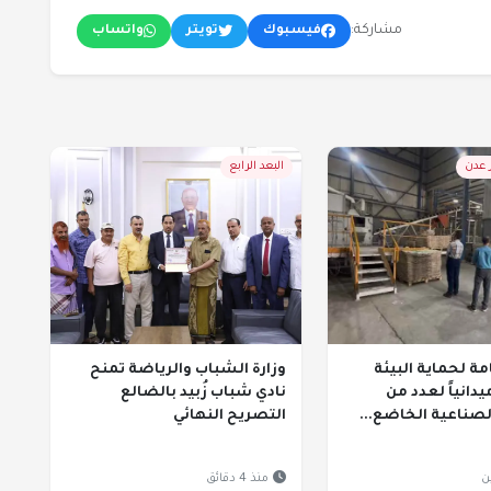
مشاركة:
فيسبوك
تويتر
واتساب
ر عدن
البعد الرابع
مة لحماية البيئة
وزارة الشباب والرياضة تمنح
ميدانياً لعدد من
نادي شباب زُبيد بالضالع
صناعية الخاضع...
التصريح النهائي
ن
منذ 4 دقائق