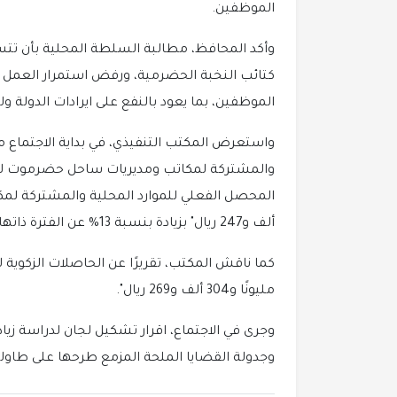
الموظفين.
وأكد المحافظ، مطالبة السلطة المحلية بأن تتسلّم
كتائب النخبة الحضرمية، ورفض استمرار العمل ببوا
الموظفين، بما يعود بالنفع على ايرادات الدولة ول
واستعرض المكتب التنفيذي، في بداية الاجتماع م
ألف و247 ريال" بزيادة بنسبة 13% عن الفترة ذاتها للعام الماضي.
مليونًا و304 ألف و269 ريال".
وجرى في الاجتماع، اقرار تشكيل لجان لدراسة زيادة
وجدولة القضايا الملحة المزمع طرحها على طاولة