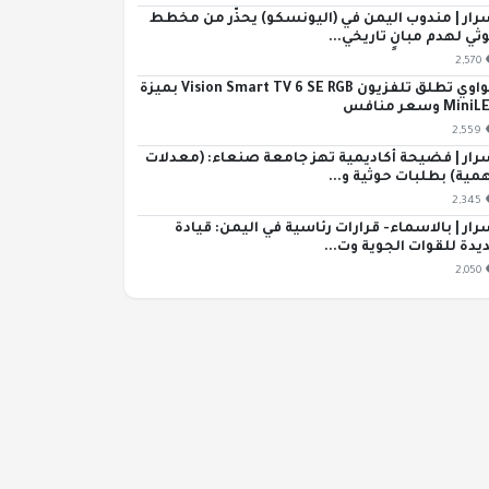
رار | مندوب اليمن في (اليونسكو) يحذّر من مخطط
ثي لهدم مبانٍ تاريخي...
2,570
هواوي تطلق تلفزيون Vision Smart TV 6 SE RGB بميزة
Min وسعر منافس
2,559
رار | فضيحة أكاديمية تهز جامعة صنعاء: (معدلات
مية) بطلبات حوثية و...
2,345
رار | بالاسماء- قرارات رئاسية في اليمن: قيادة
يدة للقوات الجوية وت...
2,050