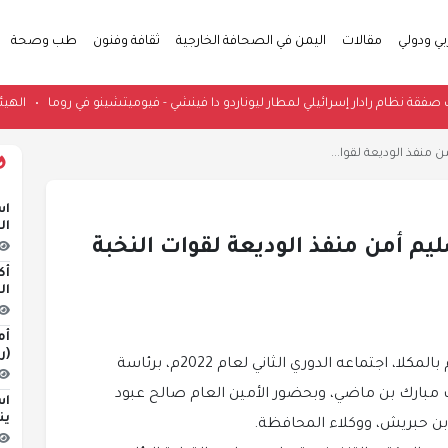
بي ودولي
مقالات
اليمن في الصحافة الخارجية
ثقافة وفنون
طب وصحة
قضاء يوقف صفقة نظام رادار إسرائيلي لمطار ليوناردو دا فينشي - فيوميتشينو في روما
منفذ الوديعة لقوا...
اس
ال
م أمن منفذ الوديعة لقوات النخبة
أك
ال
أم
(ر
عقد المكتب التنفيذي بمحافظة حضرموت، اليوم بالمكلا، اجتماعه الدوري الثاني لعام 2022م، برئاسة
ارك بن ماضي، وبحضور الأمين العام صالح عبود
اس
ين
ن حبريش، ووكلاء المحافظة.