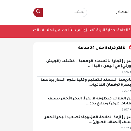
المصادر
•
الهيئة العامة لحماية البيئة تنفذ نزولاً ميدانياً لعدد من المنشآت الصناعية الخا
الأكثر قراءة خلال 24 ساعة
رار | تجارة بالأسماء الوهمية - كشفت (الجيش
ورقي) في اليمن : آلية ا...
3,726
اديمية المسند للتعليم وكلية علوم البحار بجامعة
بصرة توقعان اتفاقية...
3,227
ن الملاحة منظومة لا تجزأ: البحر الأحمر ينسف
هانات هرمز) ويدفع نحو...
2,977
رار | أزمة الملاحة المزدوجة: تصعيد البحر الأحمر
سف (أنصاف الحلول)...
2,867