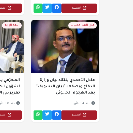
المصدر
المص
عدن الغد- محليات
البعد الرابع
عادل الأحمدي ينتقد بيان وزارة
المحرّمي ي
الدفاع ويصفه بـ"بيان التسويف"
لشؤون المر
بعد الهجوم الحـ.ـوثي
تعزيز دور ا
منذ 4 دقائق
منذ 6 دقائق
المصدر
المص