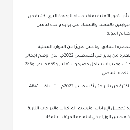
 الأمور الأمنية بمنفذ ميناء الوديعة البري، كتيبة من
بتين بالمنفذ، والاعتماد على بوابة واحدة لتأمين
صالح الدولة.
حضره السابق، وناقش تقريرًا عن الموارد المحلية
والمشتركة لمكاتب ومديريات ساحل حضرموت للفترة من بناير حتى أغسطس 2022م، الذي اوضح اجمالي
المحصل الفعلي للموارد المحلية والمشتركة لمكاتب ومديريات ساحل حضرموت "مليار و659 مليون و286
كما ناقش المكتب، تقريرًا عن الحاصلات الزكوية للفترة من يناير حتى أغسطس 2022م، التي بلغت "464
 تحصيل الإيرادات، وترسيم المركبات والدراجات النارية،
 مجلس الوزراء في اجتماعه المرتقب بالمكلا.