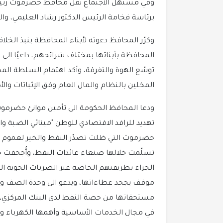
وفي مستهل الاجتماع نقل محافظ حضرموت رئيس 
برئاسة فخامة الرئيس الدكتور رشاد العليمي، وال
وكرّر المحافظ دعوته لأبناء المحافظة بنبذ الخلافات
المحافظة بأبنائها بمختلف شرائحهم، داعيًا الى ا
توسّع الهوة والتفرقة، وأكد اهتمام السلطة الم
المخلين بالنظام والمال العام وفق الإثباتات وا
ودعا المحافظ الحكومة الى تأمين موانئ حضرموت و
تهديد للرافد الاقتصادي للوطن "مينائي الضبة و
تسلّمت خلالها صنعاء عائدات النفط، وأُجحفت 
الجزاء بطريقتهم الخاصة عبر الضربات الجوية ا
موقف يجحد عطاءاتها، ويدعو الى وحدة الصف وا
مستحقاتها من حصة النفط لدى البنك المركزي، وه
في مجال الخدمات الأساسية وأهمها الكهرباء ومو