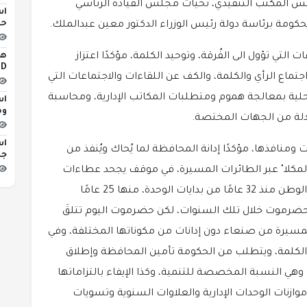
المكتب التنفيذي، تحيات مجلس القيادة الرئاسي
اس
حو
حكومة برئاسة دولة رئيس الوزراء الدكتور معين عبدالملك.
 التي تؤول الى الفُرقة، وتوحيد الكلمة، مؤكدًا اعتزاز
iLED
جتماع الرأي والكلمة، والكف عن اللقاءات والاجتماعات التي
حلية بمعالجة هموم ومتطلبات المكاتب الإدارية، ومحاسبة
اس
وه
لأدلة من الجهات المختصة.
اس
منافذها، مؤكدًا إدانة المحافظة لما يُحاك ويُنفذ من
جد
المكلا" عبر الطائرات المسيرة، في موقف يجحد عطاءات
حضرموت التي ظلت تصدّر النفط والخير لعموم الوطن منذ 32 عامًا من بدايات الوحدة، منها 25 عامًا
حضرموت خلال تلك السنوات، لكن حضرموت اليوم تتلقَ
لمسيرة من صنعاء دون إدانات من مكوناتها المختلفة، وفي
لكلمة، ويتطلب من الحكومة تأمين المحافظة وإطلاق
ي النسبة المخصصة للتنمية، وكذا الإيفاء بالتزاماتها
ازنات الوحدات الإدارية والعلاوات السنوية وتسويات