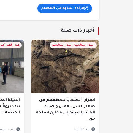
قراءة المزيد من المصدر
أخبار ذات صلة
اسرار سياسية- اسرار سياسية
عدن الغد- أخبا
اسرار | الضحايا معظمهم من
الهيئة العا
صغار السن.. مقتل وإصابة
تنفذ نزولاً 
العشرات بانفجار مخازن أسلحة
المنشآت ال
حو...
منذ 51 ثانية
منذ دقيقتي