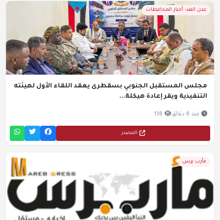
عدن الغد- أخبار المحافظات
مجلس المستقبل الجنوبي بسقطرى يعقد اللقاء الأول لهيئته
التنفيذية ويقر إعادة هيكلة...
منذ 8 دقائق
138
المصدر
مأرب برس