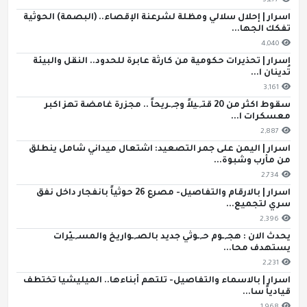
5,277
اسرار | إحلال سلالي ومظلة لشرعنة الإقصاء.. (البصمة) الحوثية
تفكك الجها...
4,040
اسرار | تحذيرات حكومية من كارثة عابرة للحدود.. النقل والبيئة
تُدينان ا...
3,161
سقوط اكثر من 20 قتـ,ـيلاً وجـ,ـريحاً .. مجزرة غامضة تهز اكبر
معسكرات ا...
2,887
اسرار | اليمن على جمر التصعيد: اشتعال ميداني شامل ينطلق
من مأرب وشبوة...
2,734
اسرار | بالارقام والتفاصيل- مصرع 26 حوثياً بانفجار داخل نفق
سري لتجميع...
2,396
يحدث الان : هجـ,ـوم حـ,ـوثي جديد بالصـ,ـواريخ والمسـ,ـيّرات
يستهدف محا...
2,231
اسرار | بالاسماء والتفاصيل- تلتهم أبناءها.. الميليشيا تختطف
قيادياً سا...