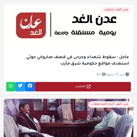
عدن الغد- محليات
عاجل : سقوط شهداء وجرحى في قصف صاروخي حوثي
استهدف مواقع حكومية شرق مأرب
منذ 11 دقيقة
83
المصدر
عدن الغد- أخبار المحافظات