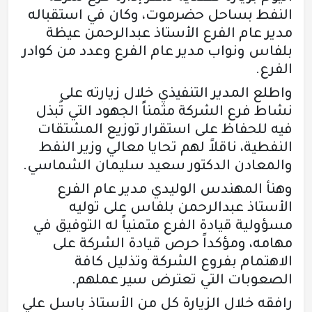
النفط بساحل حضرموت، وكان في استقباله
مدير عام الفرع الأستاذ عبدالرحمن عيظة
بلفاس ونواب مدير عام الفرع وعدد من كوادر
الفرع.
واطلع المدير التنفيذي خلال زيارته على
نشاط فرع الشركة مثمناً الجهود التي تُبذل
فيه للحفاظ على استقرار توزيع المشتقات
النفطية، ناقلاً لهم تحايا معالي وزير النفط
والمعادن الدكتور سعيد سليمان الشماسي.
وهنأ المهندس الوليدي مدير عام الفرع
الأستاذ عبدالرحمن بلفاس على توليه
مسؤولية قيادة الفرع متمنياً له التوفيق في
مهامه، ومؤكداً حرص قيادة الشركة على
الاهتمام بفروع الشركة وتذليل كافة
الصعوبات التي تعترض سير عملهم.
رافقه خلال الزيارة كل من الأستاذ باسل علي