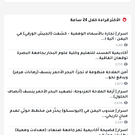
الأكثر قراءة خلال 24 ساعة
اسرار | تجارة بالأسماء الوهمية - كشفت (الجيش الورقي) في
اليمن : آلية ا...
3,301
أكاديمية المسند للتعليم وكلية علوم البحار بجامعة البصرة
توقعان اتفاقية...
2,755
أمن الملاحة منظومة لا تجزأ: البحر الأحمر ينسف (رهانات هرمز)
ويدفع نحو...
2,673
اسرار | أزمة الملاحة المزدوجة: تصعيد البحر الأحمر ينسف (أنصاف
الحلول)...
2,636
اسرار | مندوب اليمن في (اليونسكو) يحذّر من مخطط حوثي لهدم
مبانٍ تاريخي...
2,291
اسرار | فضيحة أكاديمية تهز جامعة صنعاء: (معدلات وهمية)