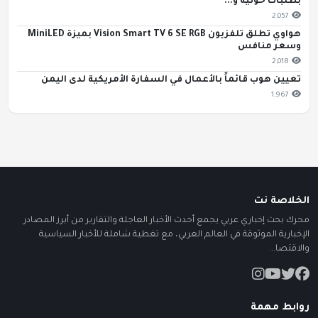
بطلبات حوثية و...
2,057
هواوي تطلق تلفزيون Vision Smart TV 6 SE RGB بميزة MiniLED
وسعر منافس
2,018
تعيين هوب قائماً بالأعمال في السفارة الأمريكية لدى اليمن
1,967
الخلاصة نت
محرك بحث إخباري عربي يجمع أحدث الأخبار العاجلة والتقارير من أبرز المصادر
الإخبارية الموثوقة في العالم العربي، مع تغطية شاملة للأخبار السياسية
والاقتصا...
روابط مهمة