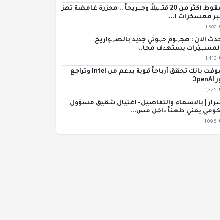
سقوط اكثر من 20 قتـ,ـيلاً وجـ,ـريحاً .. مجزرة غامضة تهز
بر معسكرات ا...
1,502
دث الان : هجـ,ـوم حـ,ـوثي جديد بالصـ,ـواريخ
لمسـ,ـيّرات يستهدف محا...
1,413
سوفت بانك تحقق أرباحاً قوية بدعم من Intel وتراجع
OpenA
1,325
رار | بالاسماء والتفاصيل- اغتيال شقيق مسؤول
ومي يمني طعناً داخل مس...
1,096