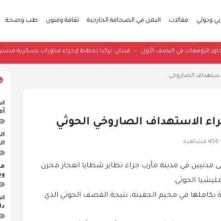
بي ودولي
مقالات
اليمن في الصحافة الخارجية
ثقافة وفنون
طب وصحة
سي تتجاوز التوقعات في النصف الأول
•
فيدان: تركيا تخطط لإجراء مناورات عسكر
استهداف الصاروخي...
اس
أم
راء الاستهداف الصاروخي الحوثي
ال
456 مشاهدة
ال
مدنيين في مدينة مأرب جراء تطاير شظايا انفجار مخزن
مج
وي
يشيا الحوثي.
ة بكاملها في مخيم الجفينة، نتيجة القصف الحوثي الذي
دا