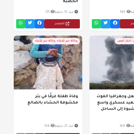
الحصبة
149
منذ 15 دقيقة
171
در
المصدر
اخبار اليمن
وكالة خبر للانباء- وكالة خبر للأنباء
ل وجغرافيا الموت
وفاة طفلة غرقًا في بئر
عيد عسكري واسع
مكشوفة الحشاء بالضالع
شبوة إلى الساحل
169
منذ 21 دقيقة
134