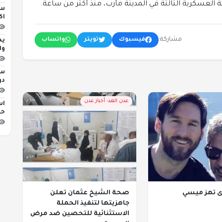
العسكرية الثالثة في المدينة مأرب، منذ أكثر من ساعة.
اك
مشاركة:
فيسبوك
تويتر
واتساب
يح
وا
دور I
عدن الغد- أخبار عدن
اس
حك
ى تهز ميسي
صحة الشيخ عثمان تعلن
جاهزيتها لتنفيذ الحملة
الاستثنائية للتحصين ضد مرض