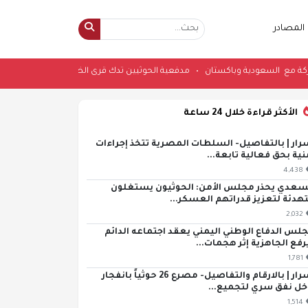
المصادر
ية مشتركة مع السعودية وباكستان
•
مدفعية الحوثيين تدك قرى الضالع وتستهدف
الأكثر قراءة خلال 24 ساعة
رار | بالتفاصيل- السلطات المصرية تتخذ إجراءات
نية بحق فعالية تابعة...
4,438
سعدي يحذر مجلس الأمن: الحوثيون يستغلون
تهدئة لتعزيز قدراتهم العسكر...
2,032
لس الدفاع الوطني اليمني يعقد اجتماعه الدائم
رفع الجاهزية إثر هجمات...
1,781
اسرار | بالارقام والتفاصيل- مصرع 26 حوثياً بانفجار
خل نفق سري لتجميع...
1,514