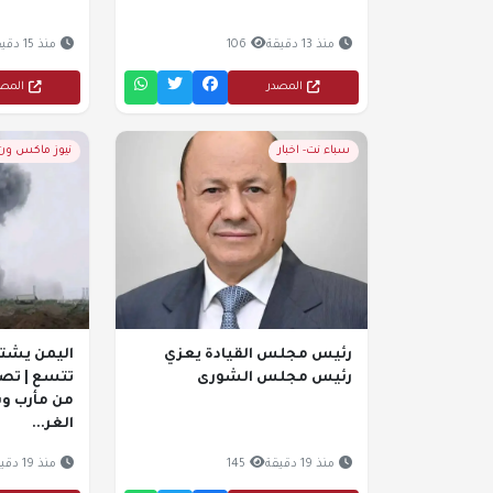
منذ 13 دقيقة
106
منذ 15 دقيقة
المصدر
المص
سباء نت- اخبار
نيوز ماكس ون- 
رئيس مجلس القيادة يعزي
اليمن يشتع
رئيس مجلس الشورى
تتسع | تص
من مأرب و
الغر...
منذ 19 دقيقة
145
منذ 19 دقيقة