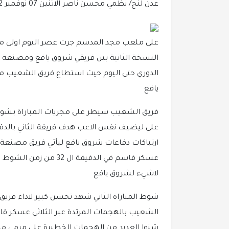
عدن لنج/ نظمي محسن ناصر
الاثنين 07 نوفمبر 2022 08:57 مساءً
على ملعب مجد المدسم جرت عصر اليوم اولى مباري
النسخة الثانية بين فريقي شروق يافع ومصنعة 
الدوري حتى اليوم حيث استطاع فريق الشعيب م
يافع
ارتباكات دفاعات شروق يافع ليأتي فريق مصنعة
لاشيء لشروق يافع
شوط المباراة الثاني شهد تحسن كبير لاداء فر
الشعيب بالهجمات المرتدة عبر الثلاثي عسكر قا
شنوا العديد من الهجمات الخطيرة على مرمى 