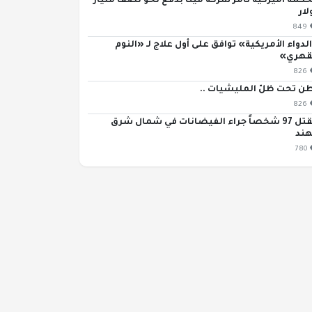
كمة أميركية تأمر شركة ميتا بدفع نحو نصف مليار
لار
849
لدواء الأمريكية» توافق على أول علاج لـ «النوم
قهري»
826
ن تحت ظلّ المليشيات ..
826
مقتل 97 شخصاً جراء الفيضانات في شمال شرق
هند
780