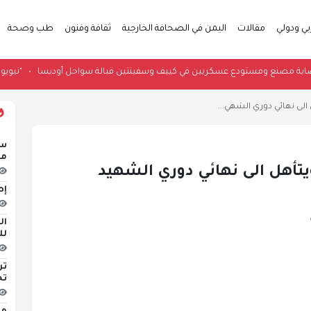
بي ودولي
مقالات
اليمن في الصحافة الخارجية
ثقافة وفنون
طب وصحة
الروسية: إصابة مصنع ومستودع عسكريين في كييف وسفينتين قبالة سواحل أوديسا
•
ى نهائي دوري الشهي...
سو
منذ 
أهل الى نهائي دوري الشهيد
إص
لل
تر
تح