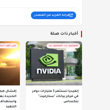
قراءة المزيد من المصدر
أخبار ذات صلة
المنتصف نت- المنتصف نت
عدن الغد- أخبا
إنفيديا تستثمر 3 مليارات دولار
إفشال هجو
في مركز بيانات "ستارغيت"
الحديدة بع
بتكساس
واستهداف 
التنفيذ