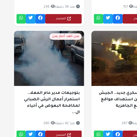
157
منذ 38 دقيقة
236
در
المصدر
عدن الغد- أخبار عدن
ري جديد.. الجيش
بتوجيهات مدير عام المعلا..
ن استهداف مواقع
استمرار أعمال الرش الضبابي
ع الجاهزية
لمكافحة البعوض في أحياء
ال...
267
منذ 42 دقيقة
260
در
المصدر