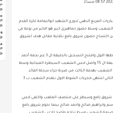
مح
دو
«ا
ال
ات المربع الذهبي لدوري الشهيد ابواليمامة لكرة القدم
الشعيب وسط حضور جماهيري كبير هو الاكبر من نوعة في
وط
ن اكتساح حصون شروق يافع بثلاثية مقابل هدف لشروق
ال
فريق الشعيب سيطر على مجريات المباراة بشوطها الاول وافتتح التسجيل بالدقيقة ال 3 عبر نجمه أحمد
علي ليضيف نفس الاعب هدف فريقة الثاني بالدقيقة ال 15 واصل لاعبي الشعيب السيطرة الميدانية وسط
 الشعيب بهدفة الثالث من ضربة جزاء سجلة القائد
عسكر قاسم في الدقيقة ال 32 من زمن الشوط الثاني لتنتهي مجريات الشوط الاول بتقدم الشعيب ب 3
يق شروق يافع وسيطر على منتصف الملعب واكتفى لاعبي
سم وابراهيم صالح واحمد صالح بينما نجوم شروق يافع
مصنعة الشعيب وسط تراجع واضح للاعبي الشعيب