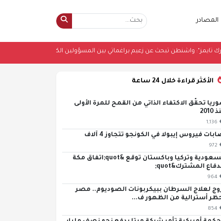
المصادر
"نيويورك تايمز": واشنطن تبحث عن زعيم براغماتي بين المسؤولين الكوبيين لتكرار ا
الأكثر قراءة خلال 24 ساعة
ريا تحقّق الاكتفاء الذاتي من القمح للمرة الأولى
2010
1,136
ابات فيروس إيبولا في الكونجو تتجاوز 4 آلاف
972
السعودية وتركيا وباكستان توقع &quot;اتفاق مكة
دفاع المشترك&quot;
964
وج لعلاج السرطان ببيكربونات الصوديوم.. مصر
ظر أسترالية من الظهور ف...
854