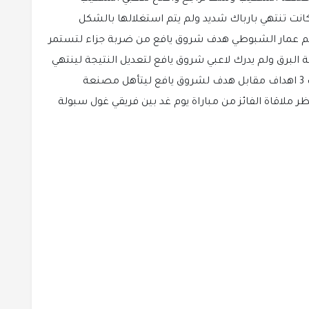
انت تنتهي بارباك شديد ولم يتم استغلالها بالشكل
الدقيقة ال 24 ليسجل النجم عمار الشبوطي هدف شروق يافع من ضربة جزاء لتستمر
البرق ولم يدرك لاعبي شروق يافع لتعديل النتيجة لينتهي
الشوط الثاني والمباراة بفوز مصنعة الشعيب ب 3 اهداف مقابل هدف لشروق يافع ليتأهل مصنعة
ر ملاقاة الفائز من مباراة يوم غد بين فريقي غول سبولة