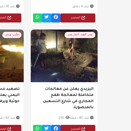
منذ 4 دقائق
منذ 18 دقيقة
المصدر
المص
عدن الغد- أخبار عدن
مأرب برس
اليزيدي يعلن عن معالجات
تصعيد عسك
متكاملة لمعالجة طفح
اليمني يعل
المجاري في شارع التسعين
حوثية ويرف
بالمنصورة.
منذ 40 دقيقة
290
منذ 42 دقيقة
المصدر
المص