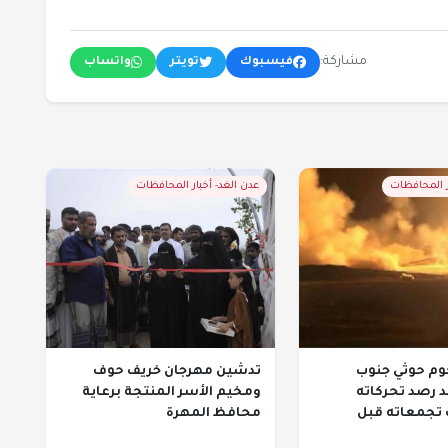
مشاركة:
فيسبوك
تويتر
واتساب
ر المحافظات
عدن الغد- أخبار المحافظات
م حوثي جنوب
تدشين مهرجان خريف حوف
د رصد تحركاته
ومخيم الأسر المنتجة برعاية
تجمعاته قبل
محافظ المهرة