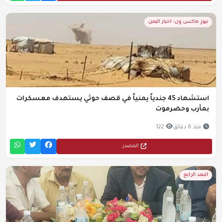
نيوز ماكس ون- اخبار اليمن
استشهاد 45 جندياً يمنياً في قصف حوثي يستهدف معسكرات
بمأرب وحضرموت
منذ 6 دقائق
122
المصدر
البعد الرابع