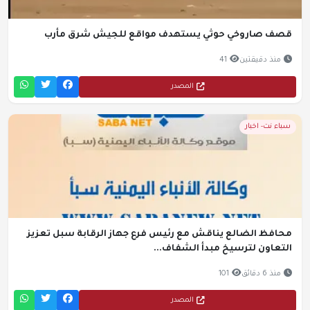
قصف صاروخي حوثي يستهدف مواقع للجيش شرق مأرب
منذ دقيقتين
41
المصدر
سباء نت- اخبار
محافظ الضالع يناقش مع رئيس فرع جهاز الرقابة سبل تعزيز
التعاون لترسيخ مبدأ الشفاف...
منذ 6 دقائق
101
المصدر