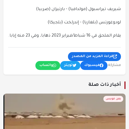
شيريف تيراسبول (مولدافيا) - بارتيزان (صربيا)
لودوغورتس (بلغاريا) - إندرلخت (بلجيكا)
يقام الملحق في 16 شباط/فبراير 2023 ذهابا، وفي 23 منه إيابا.
قراءة المزيد من المصدر
مشاركة:
فيسبوك
تويتر
واتساب
أخبار ذات صلة
يمن فويس