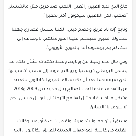
هاغ الذي لديه لاعبين رائعين. اللعب ضد فريق مثل مانشستر
أصعب، لكن اللاعبين سيكونون أكثر تحفيزا".
وتابع "إنه ناد عريق وخصم كبير... لكننا سنبذل قصارى جهدنا
لمحاولة العبور. سيتحتم علينا الفوز مثلهم. بالإضافة إلى
ذلك، لم يفز برشلونة أبدا بالدوري الأوروبي".
وفي حال عدم رحيله عن يونايتد، وسط تكهنات بشأن ذلك، قد
يسجل البرتغالي كريستيانو رونالدو عودة إلى ملعب "كامب نو"
الذي يعرفه جيدا بعد أن دك شباك الفريق الكاتالوني بالعديد
من الأهداف عندما لعب لصالح ريال مدريد بين 2009 و2018،
وشكل منافسة لا مثيل لها مع الأرجنتيني ليونيل ميسي نجم
"لا بلاوغرانا" السابق.
وسبق أن تواجه يونايتد وبرشلونة مرات عدة أوروبيا وكانت
الغلبة في غالبية المواجهات الحديثة للفريق الكاتالوني، الذي