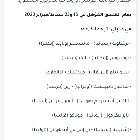
الأبطال مع نانت الفرنسي، وروما مع سالزبورغ النمسوي.
يقام الملحق المؤهل في 16 و23 شباط/فبراير 2023
في ما يلي نتيجة القرعة:
- برشلونة (إسبانيا) - مانشستر يونايتد (إنكلترا)
- يوفنتوس (إيطاليا) - نانت (فرنسا)
- سبورتينغ (البرتغال) - ميدتيلاند (الدانمارك)
- شاختار دانييتسك (أوكرانيا) - رين (فرنسا)
- أياكس أمستردام (هولندا) - أونيون برلين (ألمانيا)
- باير ليفركوزن (ألمانيا) - موناكو (فرنسا)
- إشبيلية (إسبانيا) - بي إس في أيندهوفن (هولندا)