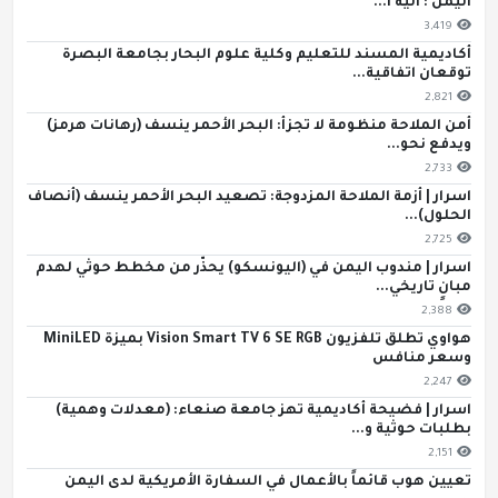
اليمن : آلية ا...
3,419
أكاديمية المسند للتعليم وكلية علوم البحار بجامعة البصرة
توقعان اتفاقية...
2,821
أمن الملاحة منظومة لا تجزأ: البحر الأحمر ينسف (رهانات هرمز)
ويدفع نحو...
2,733
اسرار | أزمة الملاحة المزدوجة: تصعيد البحر الأحمر ينسف (أنصاف
الحلول)...
2,725
اسرار | مندوب اليمن في (اليونسكو) يحذّر من مخطط حوثي لهدم
مبانٍ تاريخي...
2,388
هواوي تطلق تلفزيون Vision Smart TV 6 SE RGB بميزة MiniLED
وسعر منافس
2,247
اسرار | فضيحة أكاديمية تهز جامعة صنعاء: (معدلات وهمية)
بطلبات حوثية و...
2,151
تعيين هوب قائماً بالأعمال في السفارة الأمريكية لدى اليمن