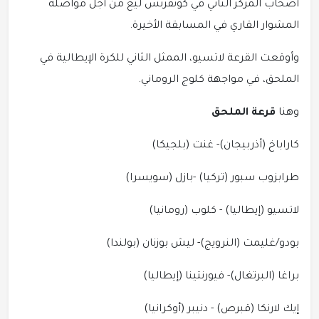
أصحاب المركز الثاني في كونفرنس ليغ من أجل مواصلة
المشوار القاري في المسابقة الأخيرة.
وأوقعت القرعة لاتسيو، الممثل الثاني للكرة الإيطالية في
الملحق، في مواجهة كلوج الروماني.
وهنا
قرعة الملحق
كاراباخ (أذربيجان)- غنت (بلجيكا)
طرابزوب سبور (تركيا) -بازل (سويسرا)
لاتسيو (إيطاليا) - كلوب (رومانيا)
بودو/غليمت (النرويج)- ليش بوزنان (بولندا)
براغا (البرتغال)- فيورنتينا (إيطاليا)
إيك لارنكا (قبرص) - دنيبر (أوكرانيا)