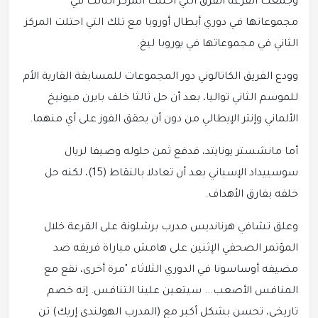
وجمعت القرعة الفرق التي احتلت المركز الثالث في
مجموعاتها في دوري أبطال أوروبا مع تلك التي احتلت المركز
الثاني في مجموعاتها في يوروبا ليغ.
وودع الفريق الكاتالوني دور المجموعات للمسابقة القارية الأم
للموسم الثاني تواليا، بعد أن حل ثالثا خلف بايرن ميونيخ
الألماني وإنتر الإيطالي من دون أن يحقق الفوز على أي منهما.
أما مانشستر يونايتد، فدفع ثمن حلوله وصيفا لريال
سوسييداد الإسباني بعد أن تعادلا بالنقاط (15)، لكنه حل
خلفه بفارق الأهداف.
وعلق تشافي هرنانديس مدرب برشلونة على القرعة خلال
المؤتمر الصحفي الإثنين على هامش مباراة فريقه ضد
مضيفه أوساسونا في الدوري الثلاثاء "مرة أخرى، نقع مع
المنافس الأصعب... سيتعين علينا التنافس. إنه خصم
تاريخي، تحسن بشكل أكبر مع (المدرب الهولندي إريك) تن