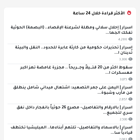
الأكثر قراءة خلال 24 ساعة
اسرار | إحلال سلالي ومظلة لشرعنة الإقصاء.. (البصمة) الحوثية
تفكك الجها...
4,286
اسرار | تحذيرات حكومية من كارثة عابرة للحدود.. النقل والبيئة
تُدينان ا...
3,306
سقوط اكثر من 20 قتـ,ـيلاً وجـ,ـريحاً .. مجزرة غامضة تهز اكبر
معسكرات ا...
3,075
اسرار | اليمن على جمر التصعيد: اشتعال ميداني شامل ينطلق
من مأرب وشبوة...
2,857
اسرار | بالارقام والتفاصيل- مصرع 26 حوثياً بانفجار داخل نفق
سري لتجميع...
2,500
اسرار | بالاسماء والتفاصيل- تلتهم أبناءها.. الميليشيا تختطف
قيادياً سا...
2,083