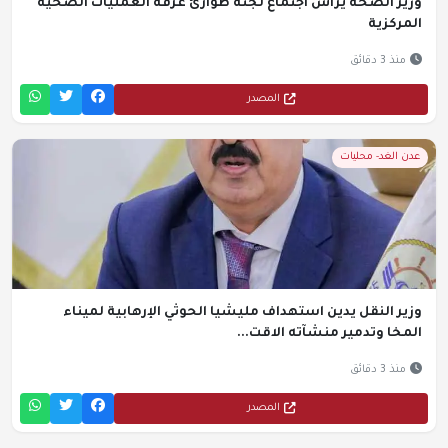
وزير الصحة يرأس اجتماع لجنة طوارئ غرفة العمليات الصحية
المركزية
منذ 3 دقائق
المصدر
عدن الغد- محليات
وزير النقل يدين استهداف مليشيا الحوثي الإرهابية لميناء
المخا وتدمير منشآته الاقت...
منذ 3 دقائق
المصدر