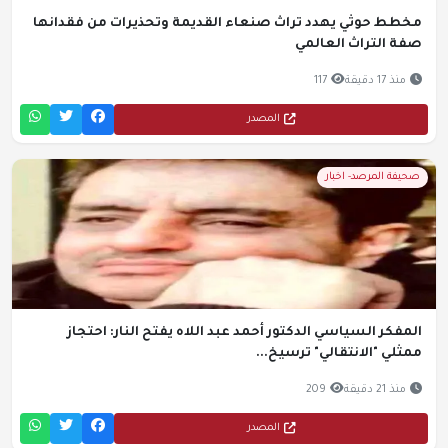
مخطط حوثي يهدد تراث صنعاء القديمة وتحذيرات من فقدانها
صفة التراث العالمي
منذ 17 دقيقة
117
المصدر
صحيفة المرصد- اخبار
المفكر السياسي الدكتور أحمد عبد اللاه يفتح النار: احتجاز
ممثلي "الانتقالي" ترسيخ...
منذ 21 دقيقة
209
المصدر