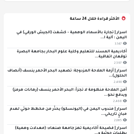
الأكثر قراءة خلال 24 ساعة
اسرار | تجارة بالأسماء الوهمية - كشفت (الجيش الورقي) في
اليمن : آلية ا...
3,147
أكاديمية المسند للتعليم وكلية علوم البحار بجامعة البصرة
توقعان اتفاقية...
2,597
اسرار | أزمة الملاحة المزدوجة: تصعيد البحر الأحمر ينسف (أنصاف
الحلول)...
2,490
أمن الملاحة منظومة لا تجزأ: البحر الأحمر ينسف (رهانات هرمز)
ويدفع نحو...
2,468
اسرار | مندوب اليمن في (اليونسكو) يحذّر من مخطط حوثي لهدم
مبانٍ تاريخي...
2,085
اسرار | فضيحة أكاديمية تهز جامعة صنعاء: (معدلات وهمية)
بطلبات حوثية و...